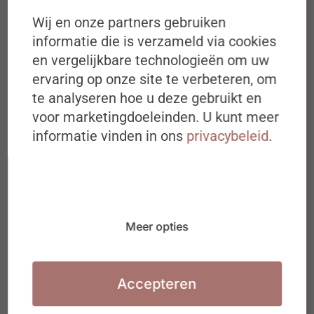
HR ACTUA
Wij en onze partners gebruiken
informatie die is verzameld via cookies
en vergelijkbare technologieën om uw
ervaring op onze site te verbeteren, om
te analyseren hoe u deze gebruikt en
Schrijf je in op de
voor marketingdoeleinden. U kunt meer
#ZigZagHR-Nieuwsbrief
informatie vinden in ons
privacybeleid
.
Iedere dinsdagochtend om 8u00 in
jouw mailbox
Ideeën, inspiratie, best & next
practices over (de toekomst van) HR
Meer opties
Waarmee jij aan de slag kan in jouw
organisatie of HR team
Accepteren
Waarom abonneren op ons