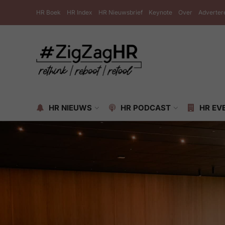
HR Boek
HR Index
HR Nieuwsbrief
Keynote
Over
Adverter
HR NIEUWS
HR PODCAST
HR EV