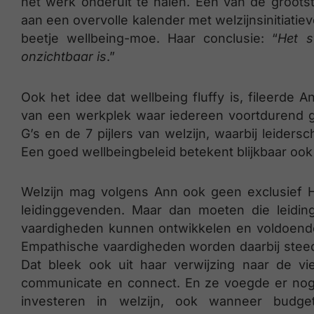
het werk onderuit te halen. Een van de grootst
aan een overvolle kalender met welzijnsinitiat
beetje wellbeing-moe. Haar conclusie: “
Het s
onzichtbaar is
.”
Ook het idee dat wellbeing fluffy is, fileerde 
van een werkplek waar iedereen voortdurend ge
G’s en de 7 pijlers van welzijn, waarbij leidersc
Een goed wellbeingbeleid betekent blijkbaar oo
Welzijn mag volgens Ann ook geen exclusief 
leidinggevenden. Maar dan moeten die leidi
vaardigheden kunnen ontwikkelen en voldoende 
Empathische vaardigheden worden daarbij steeds
Dat bleek ook uit haar verwijzing naar de vie
communicate en connect. En ze voegde er nog 
investeren in welzijn, ook wanneer budg