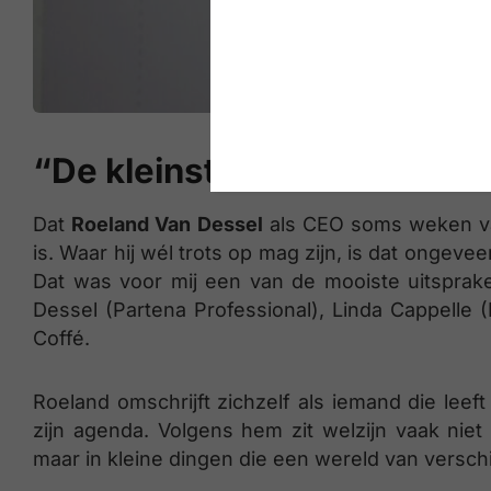
“De kleinste dingen maken 
Dat
Roeland Van Dessel
als CEO soms weken van t
is. Waar hij wél trots op mag zijn, is dat ongevee
Dat was voor mij een van de mooiste uitsprak
Dessel (Partena Professional), Linda Cappelle (
Coffé.
Roeland omschrijft zichzelf als iemand die leeft
zijn agenda. Volgens hem zit welzijn vaak niet
maar in kleine dingen die een wereld van versc