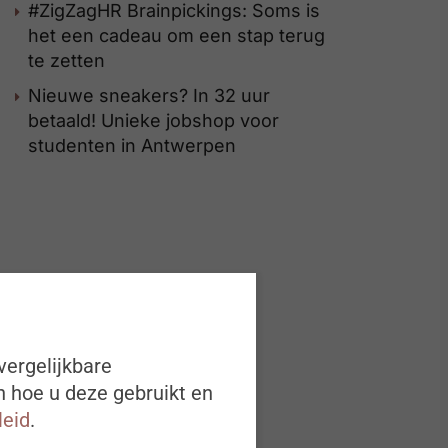
#ZigZagHR Brainpickings: Soms is
het een cadeau om een stap terug
te zetten
Nieuwe sneakers? In 32 uur
betaald! Unieke jobshop voor
studenten in Antwerpen
vergelijkbare
n hoe u deze gebruikt en
leid
.