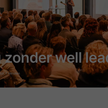
 zonder well lea
ijd: 7 minuten