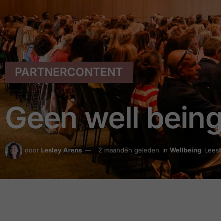
PARTNERCONTENT
Geen well being
door
Lesley Arens
2 maanden geleden
in
Wellbeing
Leest