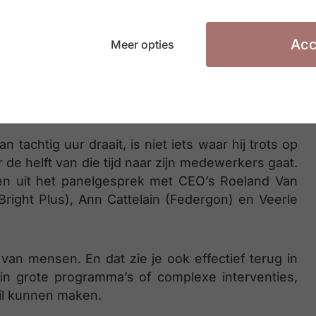
Acc
Meer opties
het grootste verschil”
achtig uur draait, is niet iets waar hij trots op
r de helft van die tijd naar zijn medewerkers gaat.
en uit het panelgesprek met CEO’s Roeland Van
Bright Plus), Ann Cattelain (Federgon) en Veerle
 van mensen. En dat zie je ook effectief terug in
 in grote programma’s of complexe interventies,
hil kunnen maken.