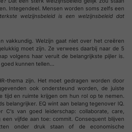
e? Dat een sterk welzijnsbeleid gelijk zou staan
ieven. Integendeel. Mensen worden soms zelfs een
terkste welzijnsbeleid is een welzijnsbeleid dat
Ann vakkundig. Welzijn gaat niet over het creëren
lukkig moet zijn. Ze verwees daarbij naar de 5
hap volgens haar veruit de belangrijkste pijler is.
k goed kunnen tellen…
HR-thema zijn. Het moet gedragen worden door
nggevenden ook ondersteund worden, de juiste
tijd en ruimte krijgen om hun rol op te nemen.
 belangrijker. EQ wint aan belang tegenover IQ.
r C’s van goed leiderschap: collaborate, care,
een vijfde aan toe: commit. Consequent blijven
etten onder druk staan of de economische