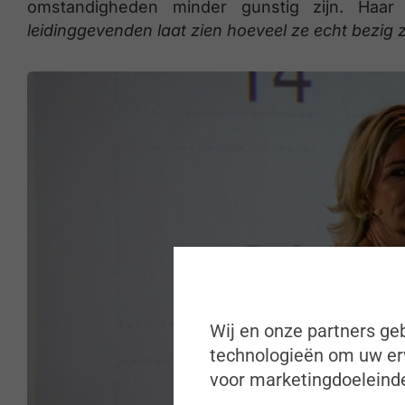
omstandigheden minder gunstig zijn. Haar 
leidinggevenden laat zien hoeveel ze echt bezig z
Wij en onze partners geb
technologieën om uw erv
voor marketingdoeleinde