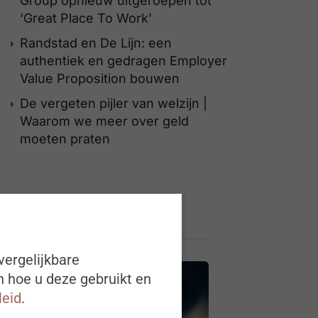
Group opnieuw uitgeroepen tot
‘Great Place To Work’
Randstad en De Lijn: een
authentiek en gedragen Employer
Value Proposition bouwen
De vergeten pijler van welzijn |
Waarom we meer over geld
moeten praten
vergelijkbare
n hoe u deze gebruikt en
leid
.