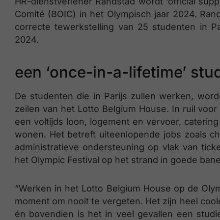
HR-dienstverlener Randstad wordt ‘official supp
Comité (BOIC) in het Olympisch jaar 2024. Rands
correcte tewerkstelling van 25 studenten in Pa
2024.
een ‘once-in-a-lifetime’ st
De studenten die in Parijs zullen werken, wor
zeilen van het Lotto Belgium House. In ruil voo
een voltijds loon, logement en vervoer, catering
wonen. Het betreft uiteenlopende jobs zoals c
administratieve ondersteuning op vlak van tic
het Olympic Festival op het strand in goede ban
“Werken in het Lotto Belgium House op de Oly
moment om nooit te vergeten. Het zijn heel coo
én bovendien is het in veel gevallen een stud