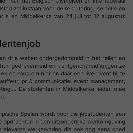
lier’ van het Belgisch Olympisch en Interfederaal
tad zal instaan voor de rekrutering, selectie en
rijs en Middelkerke van 24 juli tot 12 augustus
udentenjob
den drie weken ondergedompeld in het reilen en
r hun gedrevenheid en klantgerichtheid krijgen ze
 en de kans om hier en daar een live-event bij te
hauffeur, pr & communicatie, event management,
keting,… De studenten in Middelkerke leiden mee
en.
mpische Spelen wordt voor die jobstudenten een
le opdrachten in een uitzonderlijke werkomgeving
ierelevante werkervaring die ook nog eens goed