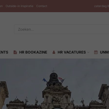
en
Outside-in Inspiratie
Contact
zaterdag 
ENTS
HR BOOKAZINE
HR VACATURES
UNM