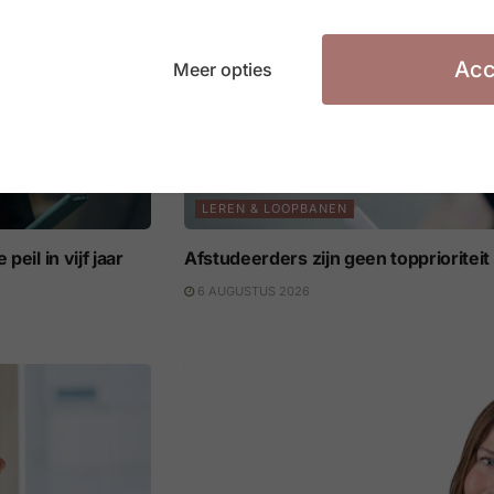
Acc
Meer opties
LEREN & LOOPBANEN
eil in vijf jaar
Afstudeerders zijn geen topprioritei
6 AUGUSTUS 2026