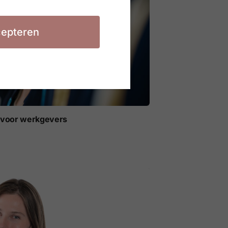
epteren
t voor werkgevers