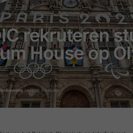
IC rekruteren s
gium House op O
er Branding
Leestijd: 2 minuten