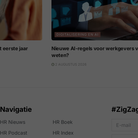
DIGITALISERING EN AI
 eerste jaar
Nieuwe AI-regels voor werkgevers v
weten?
2 AUGUSTUS 2026
Navigatie
#ZigZa
HR Nieuws
HR Boek
HR Podcast
HR Index