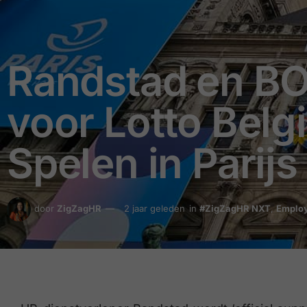
Randstad en BO
voor Lotto Bel
Spelen in Parijs
door
ZigZagHR
2 jaar geleden
in
#ZigZagHR NXT
,
Employ