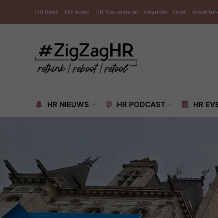
HR Boek
HR Index
HR Nieuwsbrief
Keynote
Over
Adverter
HR NIEUWS
HR PODCAST
HR EV