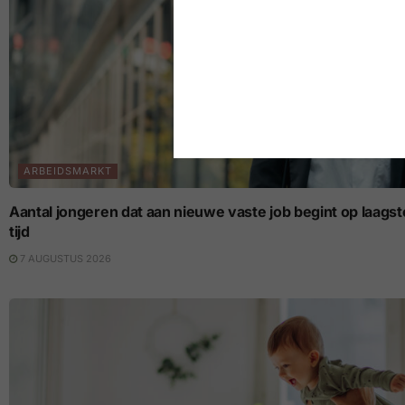
ARBEIDSMARKT
Aantal jongeren dat aan nieuwe vaste job begint op laagste p
tijd
7 AUGUSTUS 2026