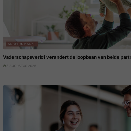
ARBEIDSMARKT
Vaderschapsverlof verandert de loopbaan van beide part
3 AUGUSTUS 2026