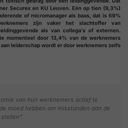
 toxisch gedrag door een leidinggevende. Dat
lener Securex en KU Leuven. Eén op tien (9,3%)
olerende of micromanager als baas, dat is 69%
rknemers zijn vaker het slachtoffer van
eidinggevende als van collega’s of externen.
, die momenteel door 13,4% van de werknemers
ek aan leiderschap wordt er door werknemers zelfs
omie van hun werknemers actief te
de moed hebben om misstanden aan de
stellen”.