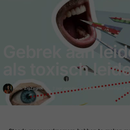
Gebrek aan leid
als toxisch lei
door
ZigZagHR
2 jaar geleden
in
Leadership
Leestijd: 4 