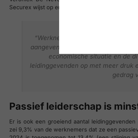
Securex wijst op enkele verklaringen voor de stij
“Werknemers zijn doorgaans mondi
aangeven is gelukkig minder een ta
economische situatie en de d
leidinggevenden op met meer druk en
gedrag v
Passief leiderschap is mins
Er is ook een groeiend aantal leidinggevenden 
zei 9,3% van de werknemers dat ze een passiev
2024 is toegenomen tot 13,4% (een stijging va