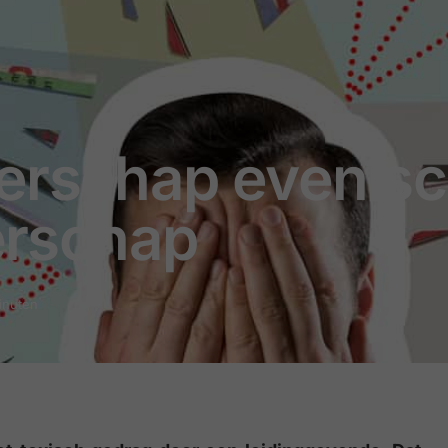
erschap even sc
derschap
minuten