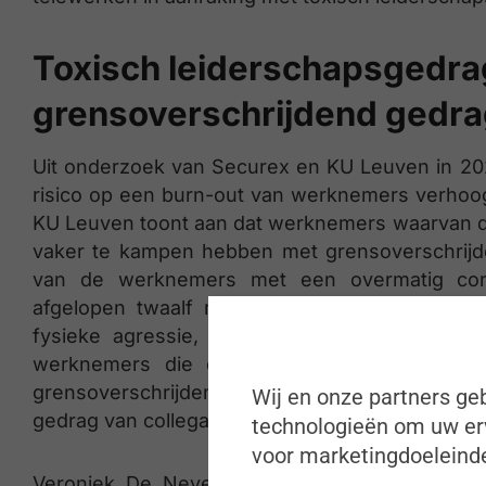
Toxisch leiderschapsgedra
grensoverschrijdend gedra
Uit onderzoek van Securex en KU Leuven in 2023
risico op een burn-out van werknemers verhoo
KU Leuven toont aan dat werknemers waarvan de
vaker te kampen hebben met grensoverschrijde
van de werknemers met een overmatig cont
afgelopen twaalf maanden het slachtoffer van
fysieke agressie, discriminatie en/of pester
werknemers die een leidinggevende met to
grensoverschrijdend gedrag door de leiding
Wij en onze partners geb
gedrag van collega’s of externen.
technologieën om uw erv
voor marketingdoeleinde
Veroniek De Neve van de Externe Dienst vo