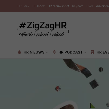
HR Boek
HR Index
HR Nieuwsbrief
Keynote
Over
Adverter
HR NIEUWS
HR PODCAST
HR EV