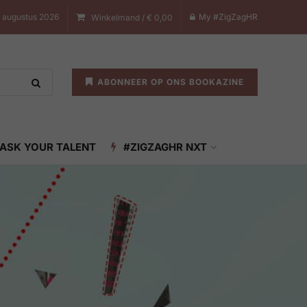
 augustus 2026
My #ZigZagHR
Winkelmand /
€
0,00
ABONNEER OP ONS BOOKAZINE
ASK YOUR TALENT
#ZIGZAGHR NXT