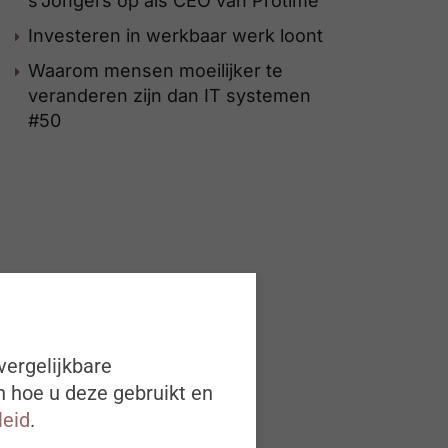
s’Jongers op als CEO van Protime
Investeren in werkbaar werk loont
Waarom mensen moeilijker te
veranderen zijn dan IT systemen
#50
vergelijkbare
n hoe u deze gebruikt en
leid
.