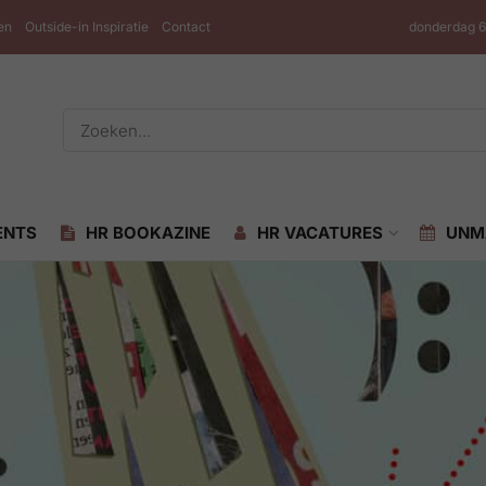
en
Outside-in Inspiratie
Contact
donderdag 6
ENTS
HR BOOKAZINE
HR VACATURES
UNM