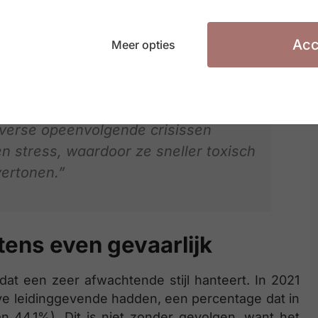
ging:
Acc
Meer opties
ger geworden en duidelijk grenzen
boe. Daarnaast zadelden de moeilijke
iverse opeenvolgende crisissen
 stress, waardoor ze sneller toxisch
ertonen.”
tens even gevaarlijk
dat een zeer afwachtende stijl hanteert. In 2021
e leidinggevende hadden, een percentage dat in
n 44,1%). Dit is niet zonder gevolgen, want het