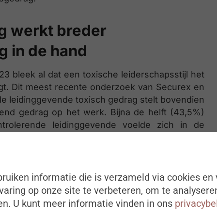
g werkt breder
g in de hand
 bleek al dat een toxische leiderschapsstijl het
gt. Dit meest recente onderzoek van Securex en
 leidinggevende toxisch gedrag stelt bovendien
nd gedrag op het werk. Bijna de helft (43,5%)
rolerende leidinggevende voelde zich in de
 grensoverschrijdend gedrag, zoals verbale of
ijen op de werkvloer. Een kwart (26,1%) van de
xisch gedrag hebben, komt in aanraking met
gevende; 17,4% ervaarde grensoverschrijdend
ruiken informatie die is verzameld via cookies en 
aring op onze site te verbeteren, om te analysere
n. U kunt meer informatie vinden in ons
privacybe
or Preventie en Bescherming op het werk van