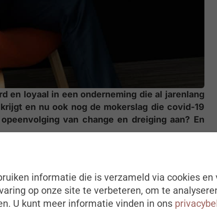
 en loyaal in een onderneming die al jarenlang
krijgt en nu ook nog de mokerslag die covid-19
n opeenvolging van change en dreiging aan? En
 Zo luidt één van de tien lessen die Jos Hubin
 in deze rubriek). Bert Van Rompaey voegt eraan
ruiken informatie die is verzameld via cookies en 
dient. Als je mensen behandelt als een nummer,
aring op onze site te verbeteren, om te analysere
Dat een herstructureringsplan niet louter een
n. U kunt meer informatie vinden in ons
privacybe
ien vooral een mensgericht plan, is één van de