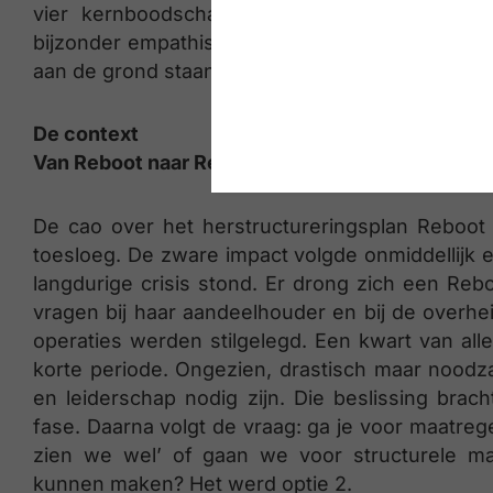
vier kernboodschappen die we distilleren u
bijzonder empathisch leider in een bijzondere c
aan de grond staan. Letterlijk en figuurlijk.
De context
Van Reboot naar Reboot+
De cao over het herstructureringsplan Reboo
toesloeg. De zware impact volgde onmiddellijk e
langdurige crisis stond. Er drong zich een Rebo
vragen bij haar aandeelhouder en bij de overh
operaties werden stilgelegd. Een kwart van al
korte periode. Ongezien, drastisch maar noodzak
en leiderschap nodig zijn. Die beslissing brach
fase. Daarna volgt de vraag: ga je voor maatreg
zien we wel’ of gaan we voor structurele ma
kunnen maken? Het werd optie 2.