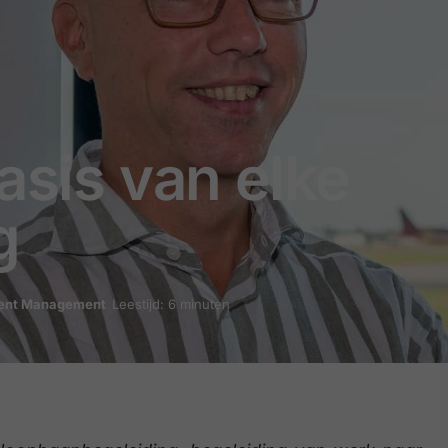
asis van elke
g
ent Management
Leestijd: 6 minuten