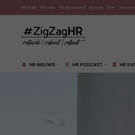
HR Boek
HR Index
HR Nieuwsbrief
Keynote
Over
Adverter
HR NIEUWS
HR PODCAST
HR EV