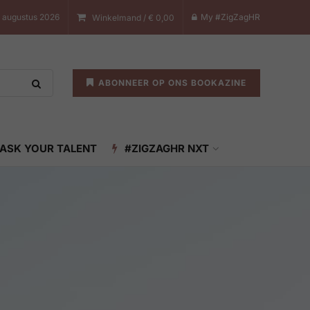
 augustus 2026
My #ZigZagHR
Winkelmand /
€
0,00
ABONNEER OP ONS BOOKAZINE
ASK YOUR TALENT
#ZIGZAGHR NXT