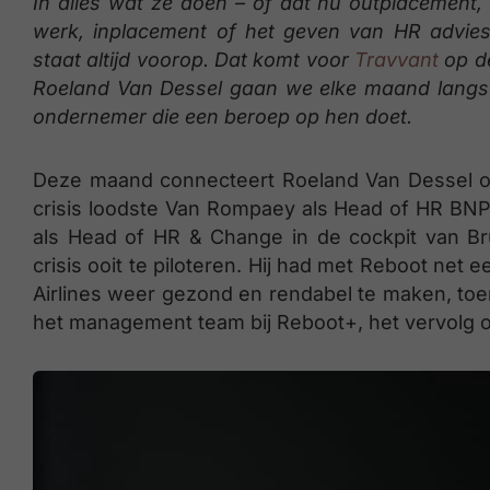
In alles wat ze doen – of dat nu outplacement,
werk, inplacement of het geven van HR advies 
staat altijd voorop. Dat komt voor
Travvant
op d
Roeland Van Dessel gaan we elke maand langs 
ondernemer die een beroep op hen doet.
Deze maand connecteert Roeland Van Dessel on
crisis loodste Van Rompaey als Head of HR BNP P
als Head of HR & Change in de cockpit van Bru
crisis ooit te piloteren. Hij had met Reboot net
Airlines weer gezond en rendabel te maken, toe
het management team bij Reboot+, het vervolg op 