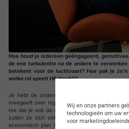
Hoe houd je iedereen geëngageerd, gemotiveerd
de ene turbulentie na de andere te verwerken 
betekent voor de luchtvaart? Hoe pak je zo’
welke rol speelt HR daarbij?
Je hebt de ondernemingsraad die je verdient.
meegeeft over ingrijpende change (zie artikel
Wij en onze partners geb
toe dat je ook de medewerkers hebt die je ver
technologieën om uw erv
zullen ze zich ook gedragen als een nummer. 
voor marketingdoeleinde
economisch plan mag zijn, maar ook en missch