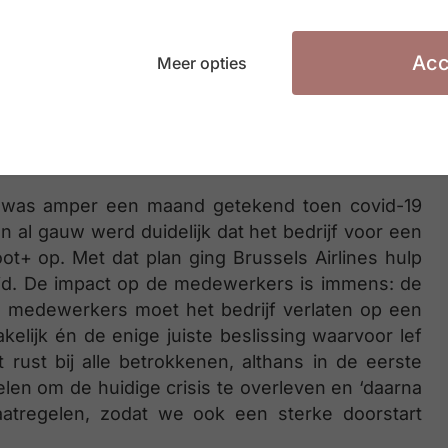
it een bijzonder interessant gesprek met een
ontext. Een gesprek met zicht op vliegtuigen die
Acc
Meer opties
t was amper een maand getekend toen covid-19
n al gauw werd duidelijk dat het bedrijf voor een
ot+ op. Met dat plan ging Brussels Airlines hulp
eid. De impact op de medewerkers is immens: de
le medewerkers moet het bedrijf verlaten op een
elijk én de enige juiste beslissing waarvoor lef
t rust bij alle betrokkenen, althans in de eerste
elen om de huidige crisis te overleven en ‘daarna
atregelen, zodat we ook een sterke doorstart