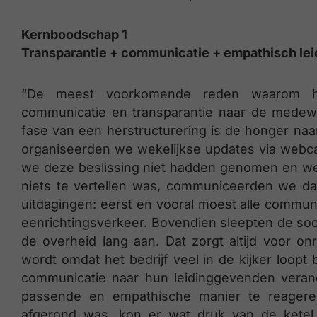
Kernboodschap 1
Transparantie + communicatie + empathisch le
“De meest voorkomende reden waarom her
communicatie en transparantie naar de medew
fase van een herstructurering is de honger naa
organiseerden we wekelijkse updates via webca
we deze beslissing niet hadden genomen en welke
niets te vertellen was, communiceerden we dat
uitdagingen: eerst en vooral moest alle commun
eenrichtingsverkeer. Bovendien sleepten de so
de overheid lang aan. Dat zorgt altijd voor on
wordt omdat het bedrijf veel in de kijker loopt
communicatie naar hun leidinggevenden veran
passende en empathische manier te reagere
afgerond was, kon er wat druk van de ketel