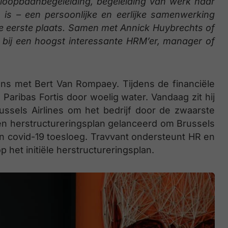
 loopbaanbegeleiding, begeleiding van werk naar
is – een persoonlijke en eerlijke samenwerking
e eerste plaats. Samen met Annick Huybrechts of
bij een hoogst interessante HRM’er, manager of
s met Bert Van Rompaey. Tijdens de financiële
aribas Fortis door woelig water. Vandaag zit hij
ssels Airlines om het bedrijf door de zwaarste
 een herstructureringsplan gelanceerd om Brussels
n covid-19 toesloeg. Travvant ondersteunt HR en
het initiële herstructureringsplan.