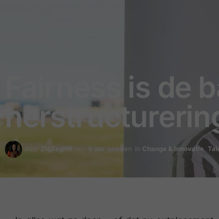
Fairness is de b
herstructurerin
door
ZigZagHR
6 jaar geleden
in
Change & Innovatie
,
Tal