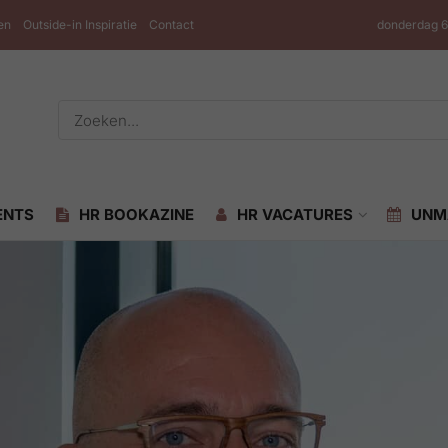
en
Outside-in Inspiratie
Contact
donderdag 6
ENTS
HR BOOKAZINE
HR VACATURES
UNM