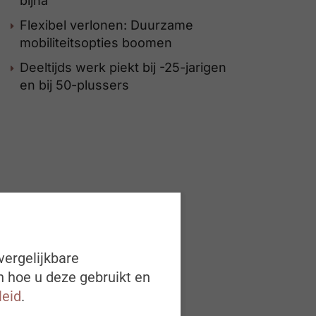
bijna
Flexibel verlonen: Duurzame
mobiliteitsopties boomen
Deeltijds werk piekt bij -25-jarigen
en bij 50-plussers
vergelijkbare
n hoe u deze gebruikt en
leid
.