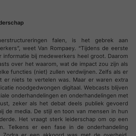
iderschap
structureringen falen, is het gebrek aan
erkers”, weet Van Rompaey. “Tijdens de eerste
r informatie bij medewerkers heel groot. Daarom
sts over het waarom, wat de impact zou zijn als
 functies (niet) zullen verdwijnen. Zelfs als er
 er niets te vertelen was. Maar er waren extra
icatie noodgedwongen digitaal. Webcasts blijven
ciale onderhandelingen en onderhandelingen met
rust, zeker als het debat deels publiek gevoerd
 bij de media. De stijl en toon van mensen in hun
derde. Het vraagt sterk leiderschap om op een
n. Telkens er een fase in de onderhandeling
. Zodra er een akkoord was met de overheid,