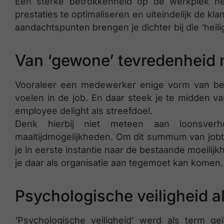
Een sterke betrokkenheid op de werkplek he
prestaties te optimaliseren en uiteindelijk de k
aandachtspunten brengen je dichter bij die ‘heili
Van ‘gewone’ tevredenheid 
Vooraleer een medewerker enige vorm van betr
voelen in de job. En daar steek je te midden va
employee delight als streefdoel.
Denk hierbij niet meteen aan loonsverho
maaltijdmogelijkheden. Om dit summum van jobte
je in eerste instantie naar de bestaande moeil
je daar als organisatie aan tegemoet kan komen.
Psychologische veiligheid a
‘Psychologische veiligheid’ werd als term 