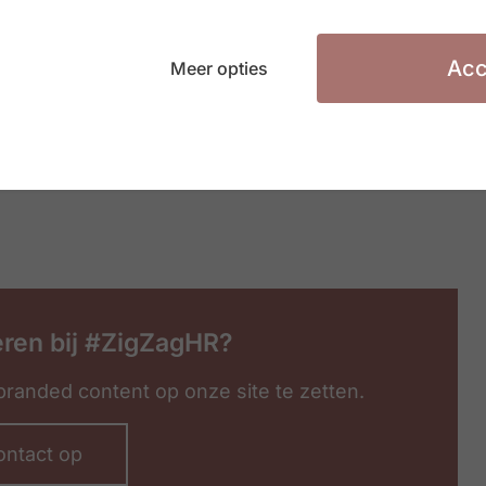
Acc
Meer opties
eren bij #ZigZagHR?
randed content op onze site te zetten.
ntact op