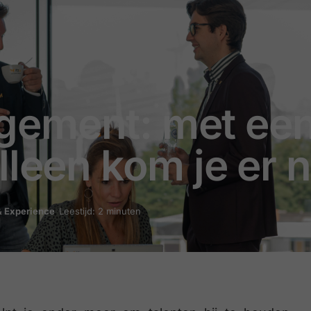
gement: met ee
leen kom je er n
 Experience
Leestijd: 2 minuten