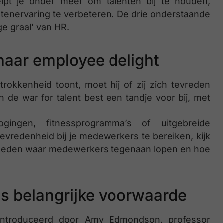
lpt je onder meer om talenten bij te houden,
lantenervaring te verbeteren. De drie onderstaande
ge graal’ van HR.
naar employee delight
okkenheid toont, moet hij of zij zich tevreden
n de war for talent best een tandje voor bij, met
gingen, fitnessprogramma’s of uitgebreide
vredenheid bij je medewerkers te bereiken, kijk
ijkheden waar medewerkers tegenaan lopen en hoe
ls belangrijke voorwaarde
geïntroduceerd door Amy Edmondson, professor