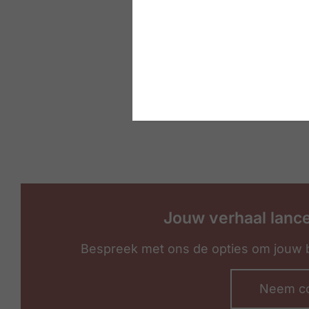
Jouw verhaal lanc
Bespreek met ons de opties om jouw b
Neem co