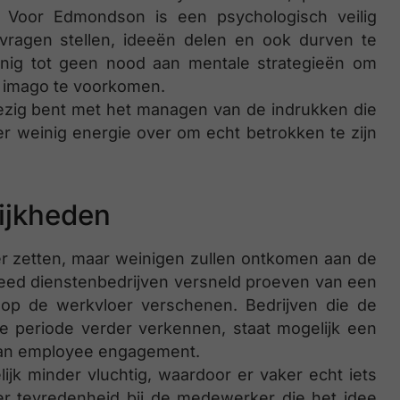
 Voor Edmondson is een psychologisch veilig
vragen stellen, ideeën delen en ook durven te
inig tot geen nood aan mentale strategieën om
e imago te voorkomen.
ezig bent met het managen van de indrukken die
 er weinig energie over om echt betrokken te zijn
ijkheden
ter zetten, maar weinigen zullen ontkomen aan de
deed dienstenbedrijven versneld proeven van een
op de werkvloer verschenen. Bedrijven die de
 periode verder verkennen, staat mogelijk een
van employee engagement.
jk minder vluchtig, waardoor er vaker echt iets
eer tevredenheid bij de medewerker die het idee