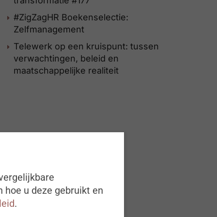
transformatie #177
#ZigZagHR Boekenselectie:
Zelfmanagement
Telewerk op een kruispunt: tussen
verwachtingen, beleid en
maatschappelijke realiteit
vergelijkbare
n hoe u deze gebruikt en
leid
.