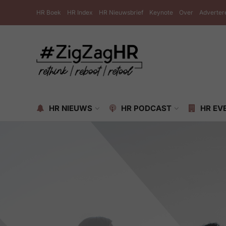
HR Boek
HR Index
HR Nieuwsbrief
Keynote
Over
Adverter
HR NIEUWS
HR PODCAST
HR EV