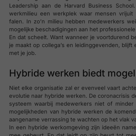
Leadership aan de Harvard Business School.
werkmilieu een werkplek waar mensen vrijuit 
falen. In zo’n milieu hebben medewerkers we
mogelijke beschadigingen aan het professionel
En dat scheelt. Want wanneer je voortdurend b
je maakt op collega’s en leidinggevenden, blijft
met je job.
Hybride werken biedt mogel
Niet elke organisatie zal er evenveel vaart ach
evolutie naar hybride werken. De coronacrisis 
systeem waarbij medewerkers niet of minder 
mogelijkheden van hybride werken de komende
aangename verrassing te wachten op het vlak 
In een hybride werkomgeving zijn ideeën nameli
mee gebeurt. En dat leidt op zijn beurt tot m