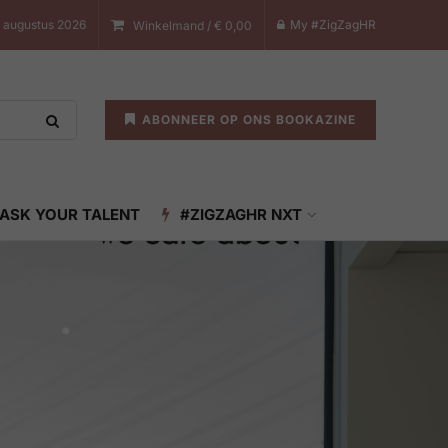
7 augustus 2026
My #ZigZagHR
Winkelmand /
€
0,00
ABONNEER OP ONS BOOKAZINE
ASK YOUR TALENT
#ZIGZAGHR NXT