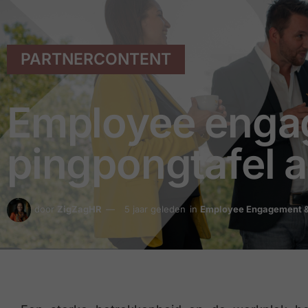
PARTNERCONTENT
Employee enga
pingpongtafel al
door
ZigZagHR
5 jaar geleden
in
Employee Engagement &