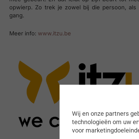
opwierp. Zo trek je zowel bij die persoon, als
gang.
Meer info:
www.itzu.be
Wij en onze partners geb
technologieën om uw erv
voor marketingdoeleinde