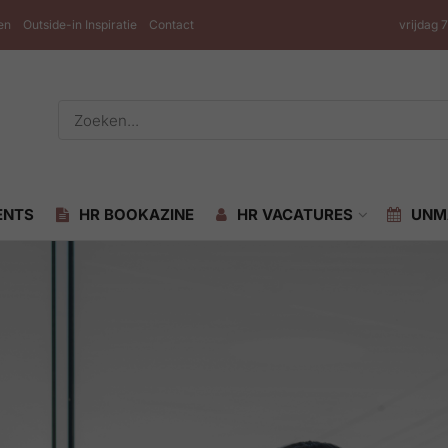
en
Outside-in Inspiratie
Contact
vrijdag 
ENTS
HR BOOKAZINE
HR VACATURES
UNM