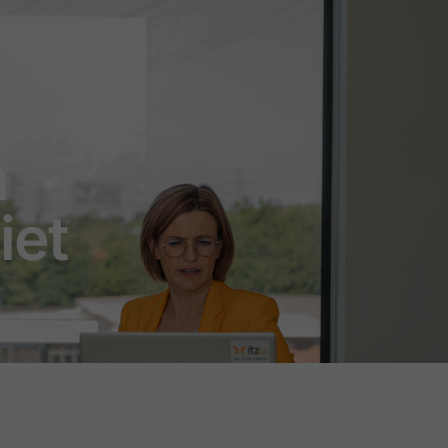
n
iet