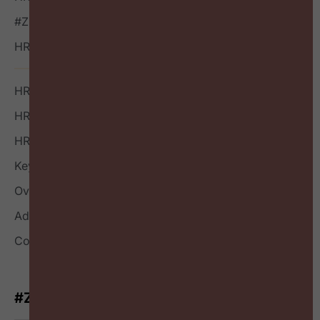
#ZigZagHR NXT
HR Outside-in Inspiratie
HR Boek
HR Index
HR Nieuwsbrief
Keynote
Over
Adverteren
Contact
#ZigZagHR-Nieuwsbrief