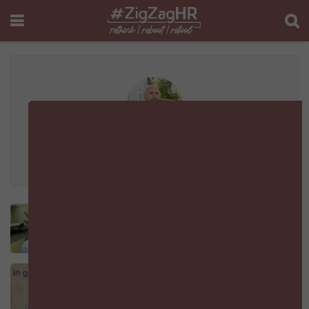
Jan Ooms
HR ‘is’ de business
DOOR
JAN OOMS
22 AUGUSTUS 2025
Waarom de CHRO van vandaag de CEO van
morgen is
DOOR
JAN OOMS
14 AUGUSTUS 2025