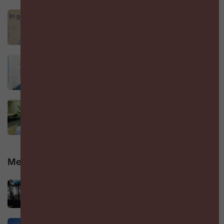
Toen de storm toesloeg: HR-leiderschap
onder hoogspanning
DOOR
JAN OOMS
11 JULI 2025
CHRO + CFO: Het strategisch powerduo dat
je nu nodig hebt
DOOR
JAN OOMS
11 JULI 2025
Wat als HR écht verantwoordelijk zou zijn
voor de winst?
DOOR
JAN OOMS
11 JULI 2025
Meest gelezen
Wanneer toekomst plots een leeftijd krijgt
21 APRIL 2026
De vergeten schakel in duurzaam werken