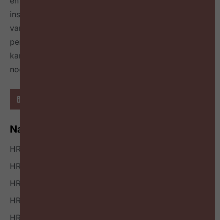
en leidinggevenden op maandelijkse events,
inspireert over de toekomst van HR door het delen
van best & next practices online
én in een tijdschrift
per kwartaal
en geeft richting hoe HR zichzelf heruit
kan vinden en welke mindset en skillset daarvoor
nodig zijn.
Navigatie
HR Nieuws
HR Podcast
HR Events
HR Bookazine
HR Vacatures