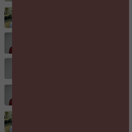
HR-tech zonder leiderschap is dure ruis
DOOR
JAN OOMS
8 AUGUSTUS 2025
Alignment is een leiderschapsvaardigheid
DOOR
JAN OOMS
2 AUGUSTUS 2025
Je Employer Brand is wat je mensen
fluisteren als je er niet bij bent
DOOR
JAN OOMS
28 JULI 2025
Cultuur is geen sfeer. Het is strategie (en dit
is hoe je het winstgevend maakt)
DOOR
JAN OOMS
17 JULI 2025
Waarom 80% van herstructureringen faalt
(en hoe jij dat kan vermijden)
DOOR
JAN OOMS
11 JULI 2025