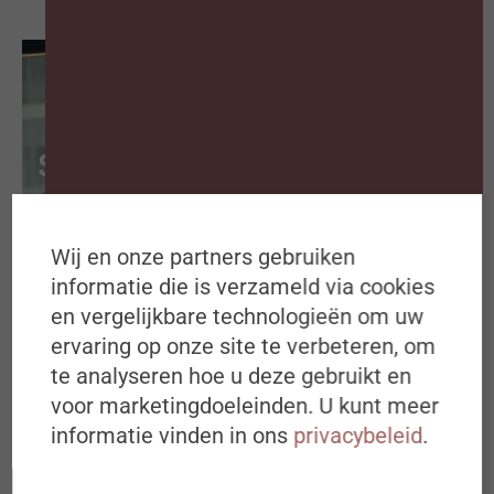
Schrijf je in op de wekelijkse
HR-nieuwsbrief
Wij en onze partners gebruiken
informatie die is verzameld via cookies
en vergelijkbare technologieën om uw
Schrijf in
ervaring op onze site te verbeteren, om
te analyseren hoe u deze gebruikt en
CHANGE & INNOVATIE
voor marketingdoeleinden. U kunt meer
Schrijf je in op de
informatie vinden in ons
privacybeleid
.
HR BLOG
#ZigZagHR-Nieuwsbrief