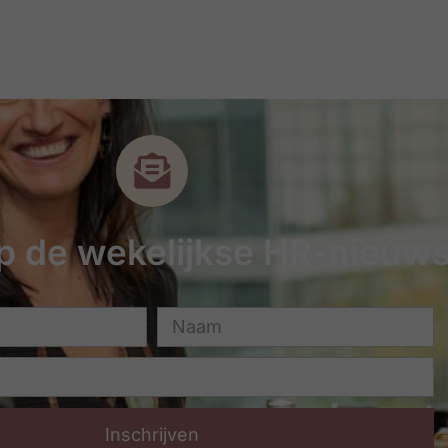
 op de wekelijkse HR-nieuws
Inschrijven