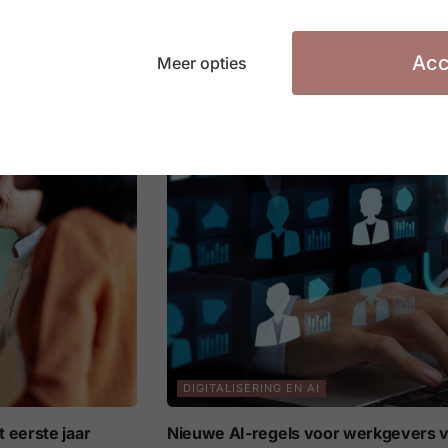
ners
Europese AI Act: nieuwe transparant
vanaf 3 augustus 2026
Acc
Meer opties
3 AUGUSTUS 2026
DIGITALISERING EN AI
 eerste jaar
Nieuwe AI-regels voor werkgevers v