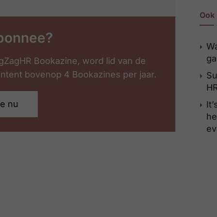
Ook 
bonnee?
Wa
ga
gZagHR Bookazine, word lid van de
content bovenop 4 Bookazines per jaar.
Su
HR
je nu
It
he
ev