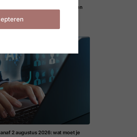
ieregels voor AI op het werk gelden
epteren
anaf 2 augustus 2026: wat moet je