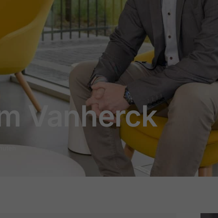
im Vanherck
inuten