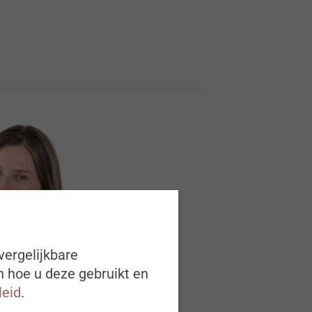
vergelijkbare
n hoe u deze gebruikt en
leid
.