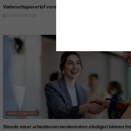
Vaderschapsverlof verandert de loopbaan van beide part
3 AUGUSTUS 2026
ARBEIDSMARKT
Steeds meer arbeidsovereenkomsten eindigen binnen het