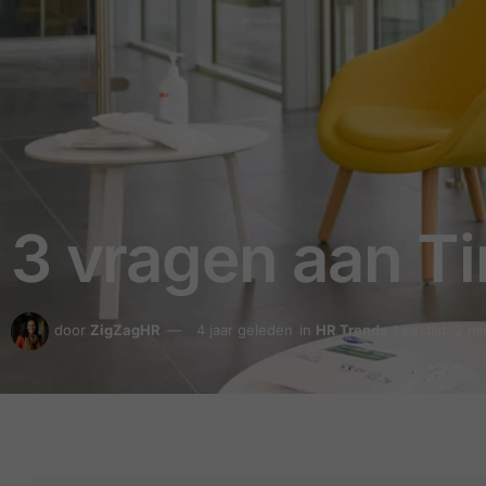
3 vragen aan T
door
ZigZagHR
4 jaar geleden
in
HR Trends
Leestijd: 2 m