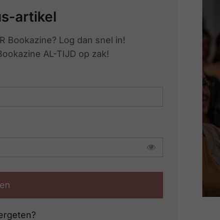
us-artikel
R Bookazine? Log dan snel in!
 Bookazine AL-TIJD op zak!
en
ergeten?