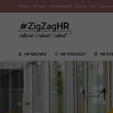
HR Boek
HR Index
HR Nieuwsbrief
Keynote
Over
Adverter
HR NIEUWS
HR PODCAST
HR EV