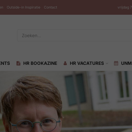
en
Outside-in Inspiratie
Contact
vrijdag 
ENTS
HR BOOKAZINE
HR VACATURES
UNM