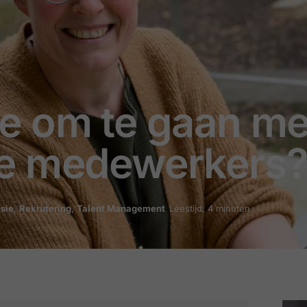
e om te gaan me
te medewerkers
usie
,
Rekrutering
,
Talent Management
Leestijd: 4 minuten