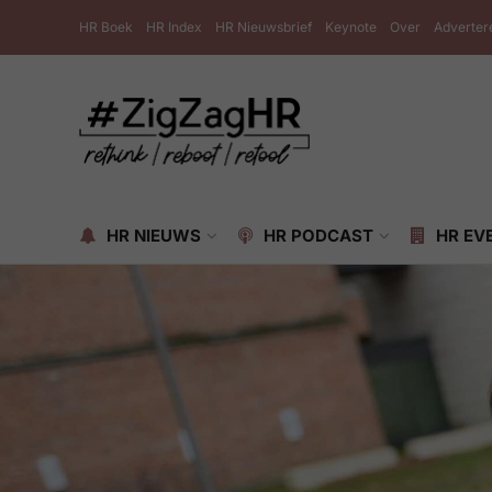
HR Boek
HR Index
HR Nieuwsbrief
Keynote
Over
Adverter
HR NIEUWS
HR PODCAST
HR EV