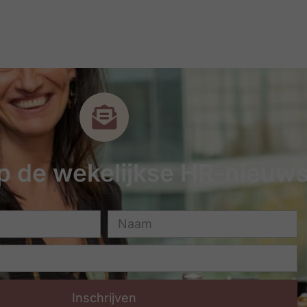
 op de wekelijkse HR-nieuws
Inschrijven