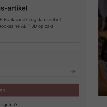
us-artikel
R Bookazine? Log dan snel in!
 Bookazine AL-TIJD op zak!
en
ergeten?