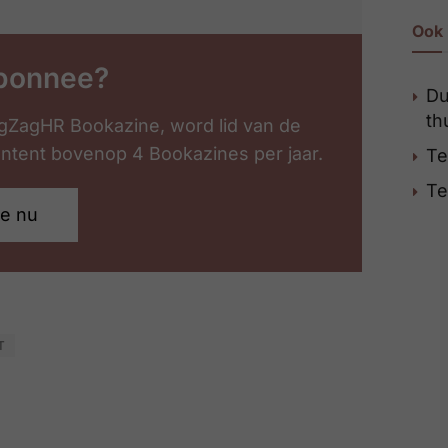
Ook 
bonnee?
Du
th
gZagHR Bookazine, word lid van de
content bovenop 4 Bookazines per jaar.
Te
Te
je nu
T