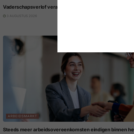
Vaderschapsverlof verandert de loopbaan van beide part
3 AUGUSTUS 2026
ARBEIDSMARKT
Steeds meer arbeidsovereenkomsten eindigen binnen het