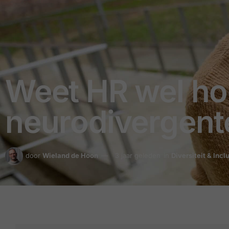
Weet HR wel ho
neurodivergen
door
Wieland de Hoon
3 jaar geleden
in
Diversiteit & Incl