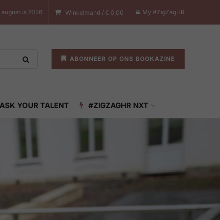
7 augustus 2026
My #ZigZagHR
Winkelmand /
€
0,00
ABONNEER OP ONS BOOKAZINE
ASK YOUR TALENT
#ZIGZAGHR NXT