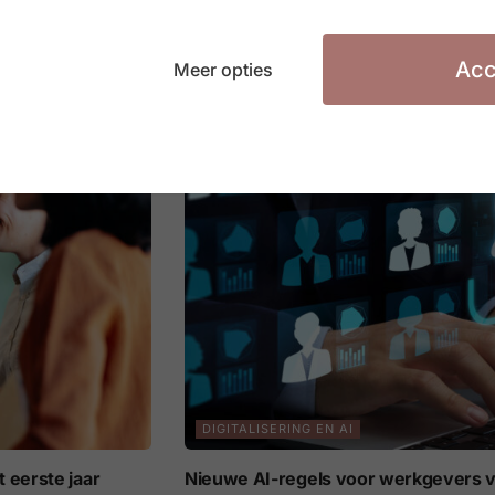
ners
Europese AI Act: nieuwe transparant
vanaf 3 augustus 2026
Acc
Meer opties
3 AUGUSTUS 2026
DIGITALISERING EN AI
 eerste jaar
Nieuwe AI-regels voor werkgevers v