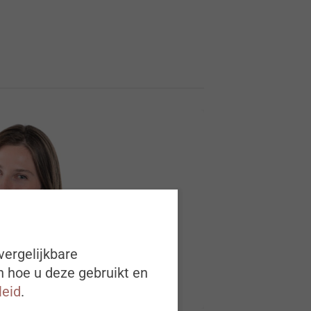
vergelijkbare
n hoe u deze gebruikt en
leid
.