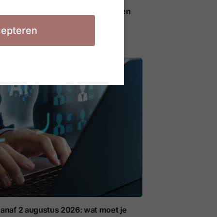
ieregels voor AI op het werk gelden
epteren
anaf 2 augustus 2026: wat moet je