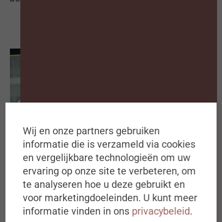
Schrijf je in op de wekelijkse
HR-nieuwsbrief
Wij en onze partners gebruiken
informatie die is verzameld via cookies
en vergelijkbare technologieën om uw
ervaring op onze site te verbeteren, om
Schrijf in
te analyseren hoe u deze gebruikt en
voor marketingdoeleinden. U kunt meer
Schrijf je in op de
LEADERSHIP
informatie vinden in ons
privacybeleid
.
#ZigZagHR-Nieuwsbrief