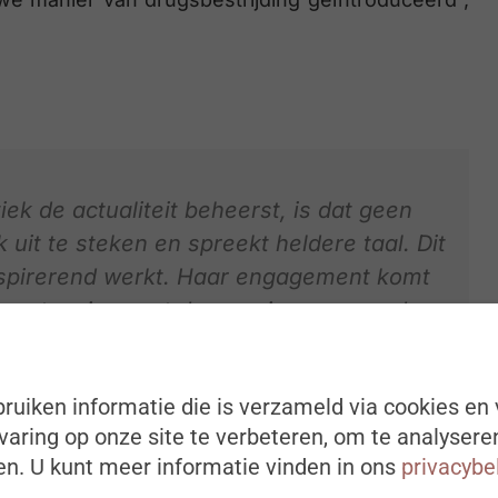
ek de actualiteit beheerst, is dat geen
uit te steken en spreekt heldere taal. Dit
nspirerend werkt. Haar engagement komt
 want ze is naast de premier een van de
nd. Ze brengt een boodschap van hoop en
 nodig hebben.”
ruiken informatie die is verzameld via cookies en 
aring op onze site te verbeteren, om te analysere
n. U kunt meer informatie vinden in ons
privacybe