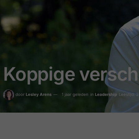
Koppige versch
door
Lesley Arens
1 jaar geleden
in
Leadership
Leestijd: 