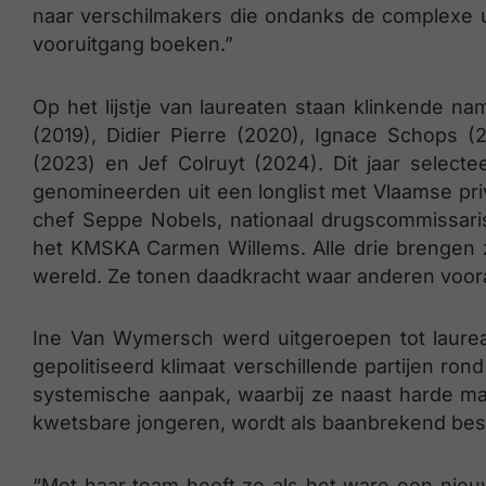
naar verschilmakers die ondanks de complexe u
vooruitgang boeken.”
Op het lijstje van laureaten staan klinkende n
(2019), Didier Pierre (2020), Ignace Schops 
(2023) en Jef Colruyt (2024). Dit jaar selecte
genomineerden uit een longlist met Vlaamse pr
chef Seppe Nobels, nationaal drugscommissar
het KMSKA Carmen Willems. Alle drie brengen 
wereld. Ze tonen daadkracht waar anderen voor
Ine Van Wymersch werd uitgeroepen tot laure
gepolitiseerd klimaat verschillende partijen ro
systemische aanpak, waarbij ze naast harde ma
kwetsbare jongeren, wordt als baanbrekend be
“Met haar team heeft ze als het ware een nieu