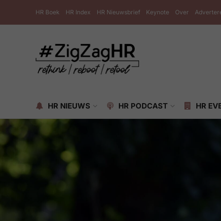
HR Boek
HR Index
HR Nieuwsbrief
Keynote
Over
Adverter
HR NIEUWS
HR PODCAST
HR EV