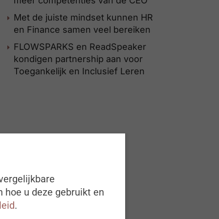
meer competenties van de CEO”
Met de juiste mindset kunnen HR
en Finance samen veel bereiken
FLOWSPARKS en ReadSpeaker
kondigen partnership aan voor
Toegankelijk en Inclusief Leren
vergelijkbare
n hoe u deze gebruikt en
leid
.