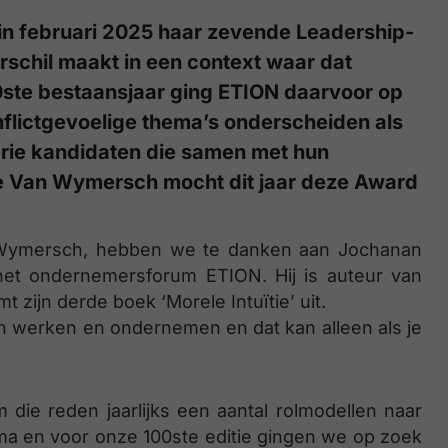
N in februari 2025 haar zevende Leadership-
erschil maakt in een context waar dat
00ste bestaansjaar ging ETION daarvoor op
nflictgevoelige thema’s onderscheiden als
y drie kandidaten die samen met hun
e Van Wymersch mocht dit jaar deze Award
 Wymersch, hebben we te danken aan Jochanan
 het ondernemersforum ETION. Hij is auteur van
t zijn derde boek ‘Morele Intuïtie’ uit.
n werken en ondernemen en dat kan alleen als je
die reden jaarlijks een aantal rolmodellen naar
ema en voor onze 100ste editie gingen we op zoek