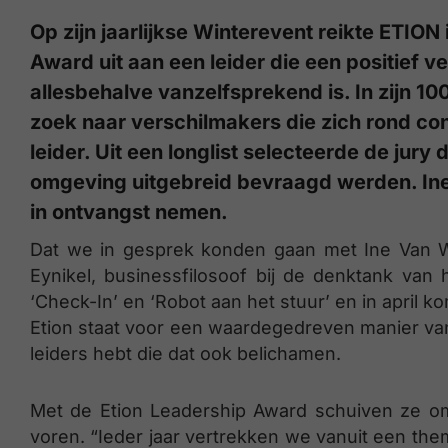
Op zijn jaarlijkse Winterevent reikte ETIO
Award uit aan een leider die een positief v
allesbehalve vanzelfsprekend is. In zijn 1
zoek naar verschilmakers die zich rond co
leider. Uit een longlist selecteerde de jur
omgeving uitgebreid bevraagd werden. In
in ontvangst nemen.
Dat we in gesprek konden gaan met Ine Van
Eynikel, businessfilosoof bij de denktank van
‘Check-In’ en ‘Robot aan het stuur’ en in april kom
Etion staat voor een waardegedreven manier va
leiders hebt die dat ook belichamen.
Met de Etion Leadership Award schuiven ze om 
voren. “Ieder jaar vertrekken we vanuit een th