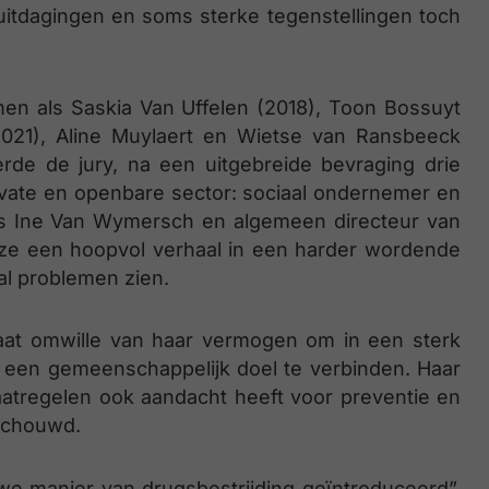
itdagingen en soms sterke tegenstellingen toch
amen als Saskia Van Uffelen (2018), Toon Bossuyt
(2021), Aline Muylaert en Wietse van Ransbeeck
erde de jury, na een uitgebreide bevraging drie
ivate en openbare sector: sociaal ondernemer en
is Ine Van Wymersch en algemeen directeur van
ze een hoopvol verhaal in een harder wordende
al problemen zien.
aat omwille van haar vermogen om in een sterk
nd een gemeenschappelijk doel te verbinden. Haar
atregelen ook aandacht heeft voor preventie en
schouwd.
we manier van drugsbestrijding geïntroduceerd”,