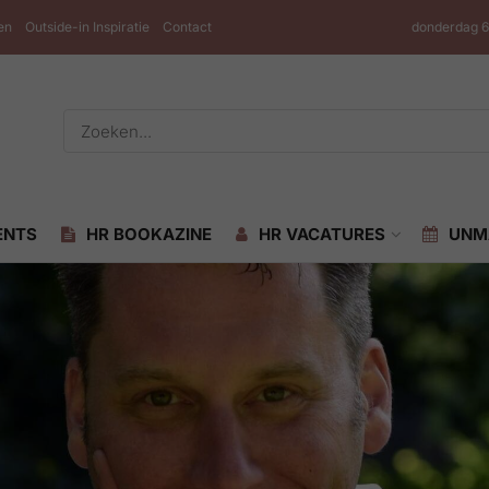
en
Outside-in Inspiratie
Contact
donderdag 6
ENTS
HR BOOKAZINE
HR VACATURES
UNM