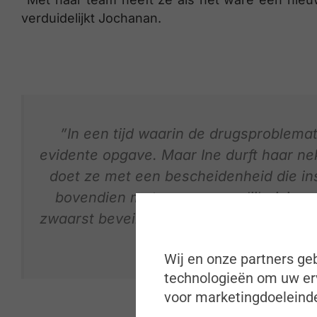
verduidelijkt Jochanan.
”In een tijd waarin de drugsproblemati
evidente opgave. Maar Ine durft haar nek 
doet ze met een bescheidenheid die i
bovendien met een persoonlijk risico,
zwaarst beveiligde personen van ons la
dat is wat we
Wij en onze partners geb
technologieën om uw erv
voor marketingdoeleinde