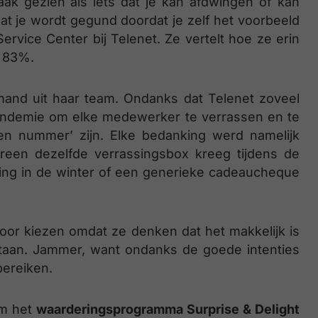
k gezien als iets dat je kan afdwingen of kan
dat je wordt gegund doordat je zelf het voorbeeld
ervice Center bij Telenet. Ze vertelt hoe ze erin
n 83%.
and uit haar team. Ondanks dat Telenet zoveel
pandemie om elke medewerker te verrassen en te
en nummer’ zijn. Elke bedanking werd namelijk
dereen dezelfde verrassingsbox kreeg tijdens de
ving in de winter of een generieke cadeaucheque
n voor kiezen omdat ze denken dat het makkelijk is
staan. Jammer, want ondanks de goede intenties
bereiken.
om het
waarderingsprogramma Surprise & Delight