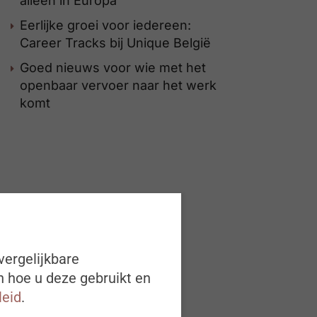
alleen in Europa
Eerlijke groei voor iedereen:
Career Tracks bij Unique België
Goed nieuws voor wie met het
openbaar vervoer naar het werk
komt
vergelijkbare
n hoe u deze gebruikt en
leid
.