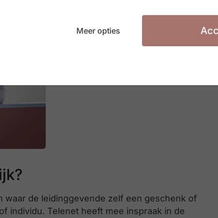
Acc
Meer opties
ijk?
 waar de leidinggevende zelf een geschenk of
f individu. Telenet heeft mee inspraak in de