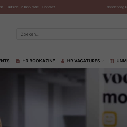
en
Outside-in Inspiratie
Contact
donderdag 6
ENTS
HR BOOKAZINE
HR VACATURES
UNM