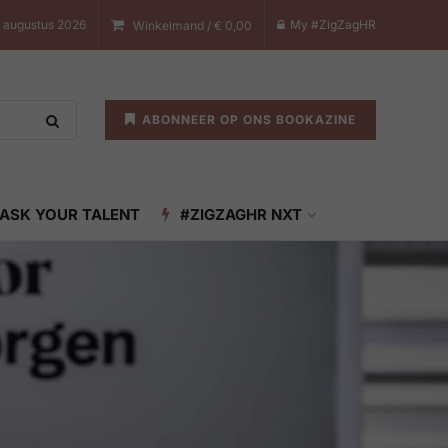
 augustus 2026
My #ZigZagHR
Winkelmand /
€
0,00
ABONNEER OP ONS BOOKAZINE
ASK YOUR TALENT
#ZIGZAGHR NXT