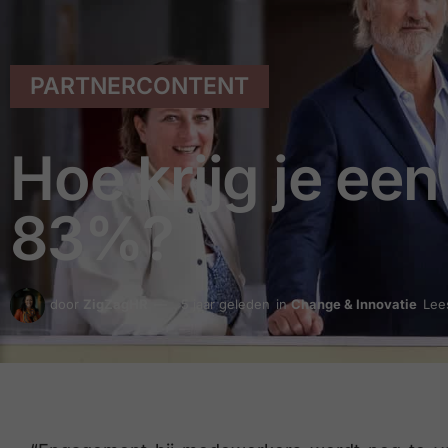
PARTNERCONTENT
Hoe krijg je e
83%?
door
ZigZagHR
5 jaar geleden
in
Change & Innovatie
Lees