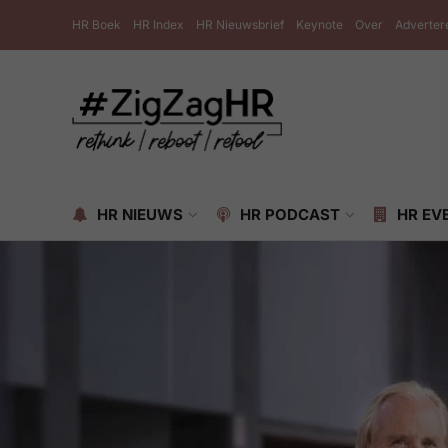
HR Boek
HR Index
HR Nieuwsbrief
Keynote
Over
Adverter
HR NIEUWS
HR PODCAST
HR EV