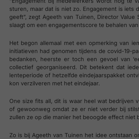
“Engagement bij medewerkers wordt nog te vaa
sturen, maar dat is niet zo. Engagement is iets 
geeft”, zegt Ageeth van Tuinen, Director Value S
slaagt om een engagementscore te behalen va
Het begon allemaal met een opmerking van iem
initiatieven had genomen tijdens de covid-19-
bedanken, heerste er toch een gevoel van ‘e
collectief georganiseerd. Dit betekent dat ie
lenteperiode of hetzelfde eindejaarspakket ont
kon verzilveren met het eindejaar.
One size fits all, dit is waar heel wat bedrijve
of gewoonweg omdat ze er niet verder bij stil
zullen ze op die manier het beoogde effect niet 
Zo is bij Ageeth van Tuinen het idee ontstaan 