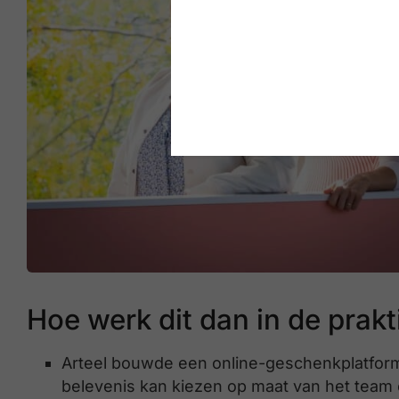
Hoe werk dit dan in de prakt
Arteel bouwde een online-geschenkplatform
belevenis kan kiezen op maat van het team o