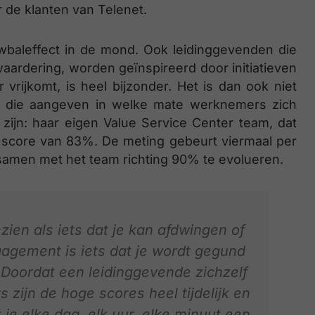
r de klanten van Telenet.
baleffect in de mond. Ook leidinggevenden die
 waardering, worden geïnspireerd door initiatieven
 vrijkomt, is heel bijzonder. Het is dan ook niet
s, die aangeven in welke mate werknemers zich
g zijn: haar eigen Value Service Center team, dat
n score van 83%. De meting gebeurt viermaal per
 samen met het team richting 90% te evolueren.
en als iets dat je kan afdwingen of
gagement is iets dat je wordt gegund
. Doordat een leidinggevende zichzelf
s zijn de hoge scores heel tijdelijk en
e elke dag, elk uur, elke minuut een