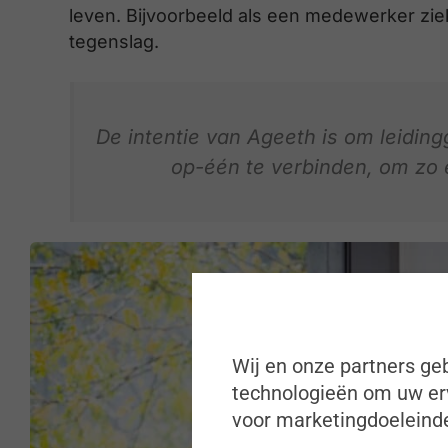
leven. Bijvoorbeeld als een medewerker zie
tegenslag.
De intentie van Ageeth is om leidi
op-één te verbinden, om zo 
Wij en onze partners geb
technologieën om uw erv
voor marketingdoeleinde