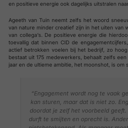
en positieve energie ook dagelijks uitstralen naa
Ageeth van Tuin neemt zelfs het woord sneeuw
van nature minder creatief zijn in het uiten van
van collega’s. De positieve energie die hierdoor
toevallig dat binnen CID de engagementcijfer
actief betrokken voelen bij het bedrijf, zo hoo
bestaat uit 175 medewerkers, behaalt zelfs ee
jaar en de ultieme ambitie, het moonshot, is om
“Engagement wordt nog te vaak gezi
kan sturen, maar dat is niet zo. En
doordat je zelf het voorbeeld geeft
durft te smijten en oprecht is. Ander
nietsbetekenend. Als manager moet j