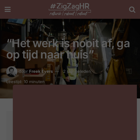
“Het werk is nooit af, ga
op tijd naar huis”
door
Freek Evers
2 jaar geleden
Leestijd: 10 minuten
Dit is een Plus-artikel
Ben je al abonnee van het #ZigZagHR Bookazine? Log