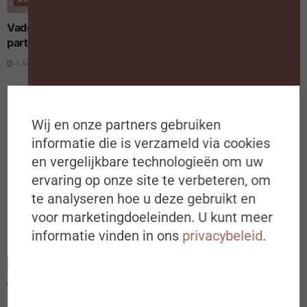
ARBEIDSMARKT
Vaderschapsverlof verandert de loopbaan van beide
partners
3 AUGUSTUS 2026
Wij en onze partners gebruiken
informatie die is verzameld via cookies
en vergelijkbare technologieën om uw
ervaring op onze site te verbeteren, om
Schrijf je in op de
te analyseren hoe u deze gebruikt en
#ZigZagHR-Nieuwsbrief
voor marketingdoeleinden. U kunt meer
DIGITALISERING EN AI
informatie vinden in ons
privacybeleid
.
Iedere dinsdagochtend om 8u00 in
Europese AI Act: nieuwe transparantieregels voor AI op
het werk gelden vanaf 3 augustus 2026
jouw mailbox
Ideeën, inspiratie, best & next
3 AUGUSTUS 2026
practices over (de toekomst van) HR