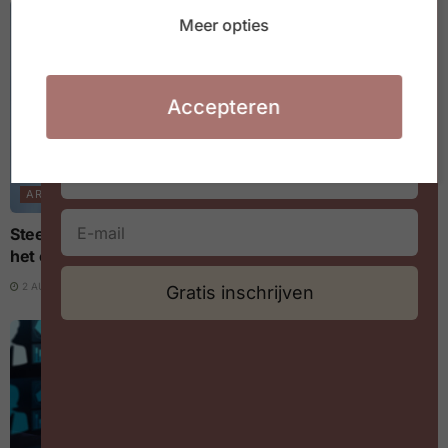
Waarmee jij aan de slag kan in jouw
Meer opties
organisatie of HR team
Accepteren
ARBEIDSMARKT
Steeds meer arbeidsovereenkomsten eindigen binnen
het eerste jaar
2 AUGUSTUS 2026
Gratis inschrijven