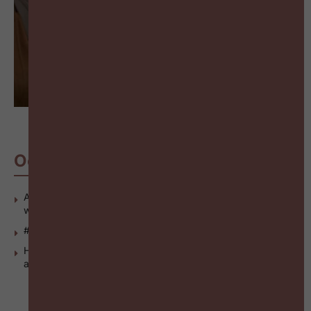
Ook interessant
Arbeidsmarkt krapte maakt dat KMO’s werk moeten
weigeren
#ZigZagHR Actua Podcast 2025
HR moet ook met freelancers een duurzame relatie
aangaan