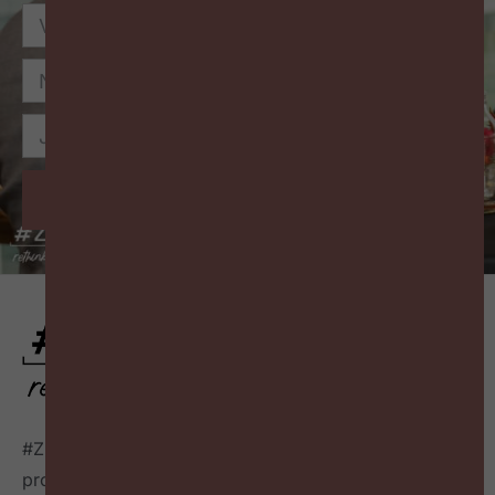
Inschrijven
#ZigZagHR, dé HR-community
voor progressieve HR
professionals in België, connecteert HR professionals