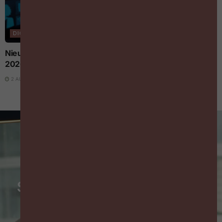
DIGITALISERING EN AI
Nieuwe AI-regels voor werkgevers vanaf 2 augustus
2026: wat moet je weten?
2 AUGUSTUS 2026
Schrijf je in op de wekelijkse
HR-nieuwsbrief