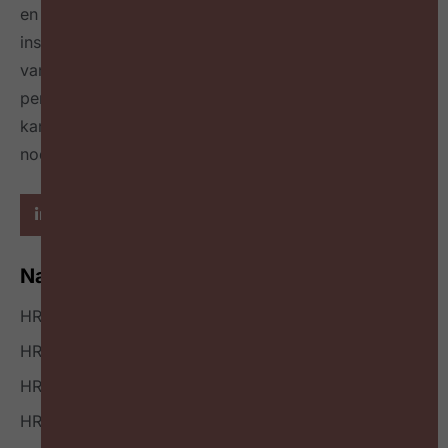
en leidinggevenden op maandelijkse events,
inspireert over de toekomst van HR door het delen
van best & next practices online
én in een tijdschrift
per kwartaal
en geeft richting hoe HR zichzelf heruit
kan vinden en welke mindset en skillset daarvoor
nodig zijn.
Navigatie
HR Nieuws
HR Podcast
HR Events
HR Bookazine