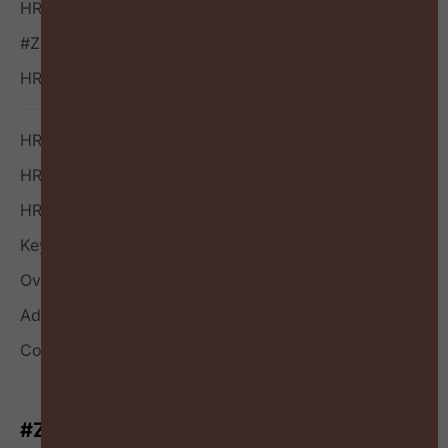
HR Vacatures
#ZigZagHR NXT
HR Outside-in Inspiratie
HR Boek
HR Index
HR Nieuwsbrief
Keynote
Over
Adverteren
Contact
#ZigZagHR-Nieuwsbrief