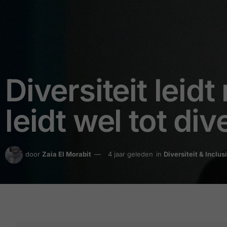
Diversiteit leidt
leidt wel tot dive
door
Zaia El Morabit
4 jaar geleden
in
Diversiteit & Inclus