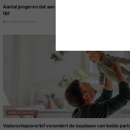
Aantal jongeren dat aan nieuwe vaste job begint op laagste p
tijd
7 AUGUSTUS 2026
ARBEIDSMARKT
Vaderschapsverlof verandert de loopbaan van beide part