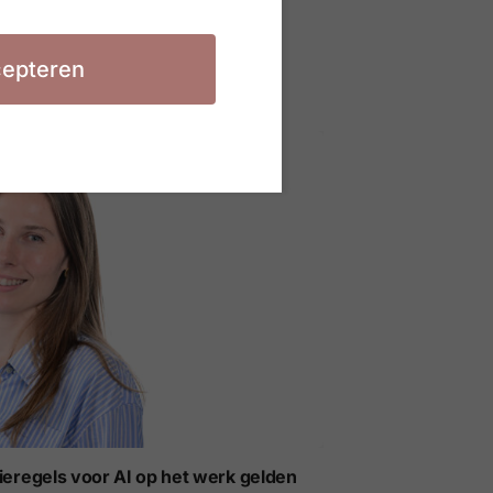
t voor werkgevers
epteren
ieregels voor AI op het werk gelden