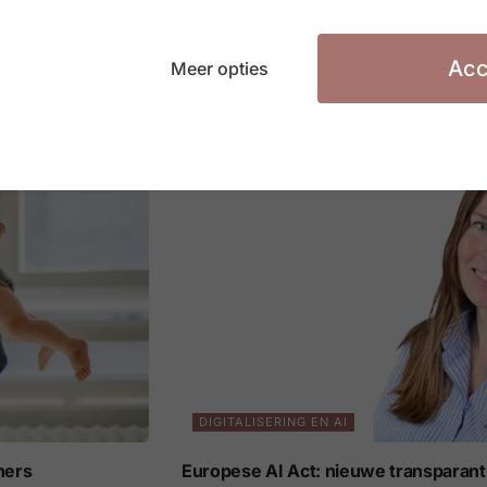
eil in vijf jaar
Afstudeerders zijn geen topprioritei
6 AUGUSTUS 2026
Acc
Meer opties
DIGITALISERING EN AI
ners
Europese AI Act: nieuwe transparant