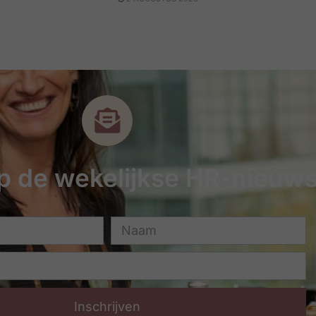
 op de wekelijkse HR-nieuws
Inschrijven