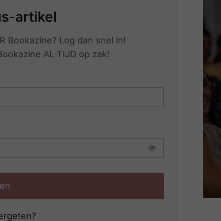
us-artikel
R Bookazine? Log dan snel in!
 Bookazine AL-TIJD op zak!
en
ergeten?