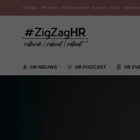
HR Boek
HR Index
HR Nieuwsbrief
Keynote
Over
Adverter
HR NIEUWS
HR PODCAST
HR EV