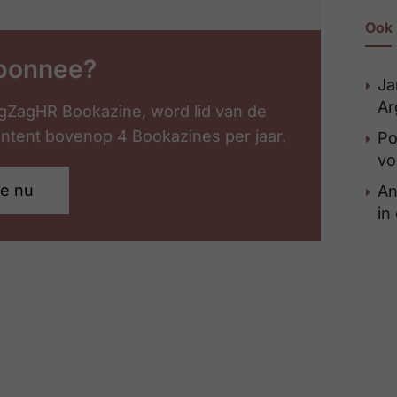
Ook 
bonnee?
Ja
Ar
gZagHR Bookazine, word lid van de
content bovenop 4 Bookazines per jaar.
Po
vo
je nu
An
in