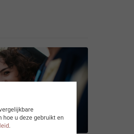
vergelijkbare
n hoe u deze gebruikt en
leid
.