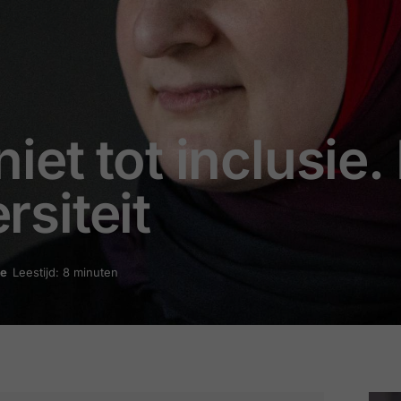
 niet tot inclusie.
rsiteit
ie
Leestijd: 8 minuten