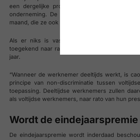
een dergelijke pro rata is vastgelegd in ee
onderneming. De meeste sectoren voorzien i
maand, die ze ook koppelen aan een anciënnite
Als er niks is vastgelegd binnen het parita
toegekend naar rato van de duur van de prestat
jaar.
“Wanneer de werknemer deeltijds werkt, is cao
principe van non-discriminatie tussen voltijd
toepassing. Deeltijdse werknemers zullen daa
als voltijdse werknemers, naar rato van hun prest
Wordt de eindejaarspremie
De eindejaarspremie wordt inderdaad bescho