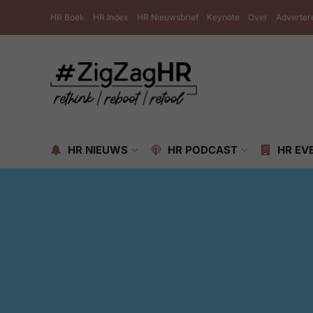
HR Boek
HR Index
HR Nieuwsbrief
Keynote
Over
Adverter
HR NIEUWS
HR PODCAST
HR EV