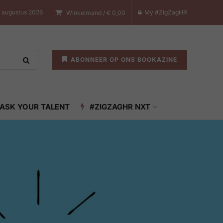
7 augustus 2026
My #ZigZagHR
Winkelmand /
€
0,00
ABONNEER OP ONS BOOKAZINE
ASK YOUR TALENT
#ZIGZAGHR NXT