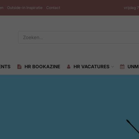
en
Outside-in Inspiratie
Contact
vrijdag 
ENTS
HR BOOKAZINE
HR VACATURES
UNM