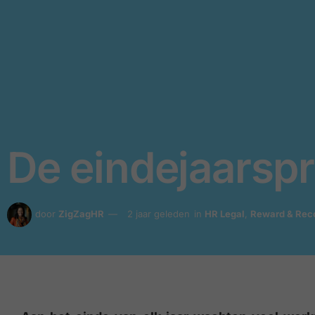
De eindejaarsp
door
ZigZagHR
2 jaar geleden
in
HR Legal
,
Reward & Rec