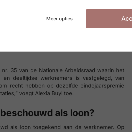
n collectieve overeenkomst in de sector of de
n een pro rata premie van 1/12e per gewerkte
Acc
Meer opties
itsvoorwaarde.
ir comité of de onderneming, wordt de premie
ies die verricht werden tijdens het betreffende
 nr. 35 van de Nationale Arbeidsraad waarin het
se en deeltijdse werknemers is vastgelegd, van
rom recht hebben op dezelfde eindejaarspremie
aties,” voegt Alexia Buyl toe.
 beschouwd als loon?
uwd als loon toegekend aan de werknemer. Op