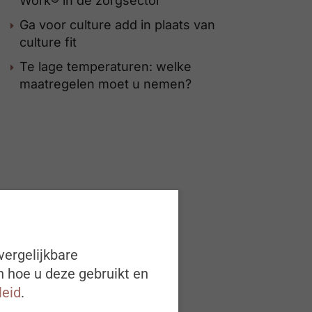
Work® in de zorgsector
Ga voor culture add in plaats van
culture fit
Te lage temperaturen: welke
maatregelen moet u nemen?
vergelijkbare
n hoe u deze gebruikt en
leid
.