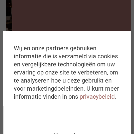
Wij en onze partners gebruiken
informatie die is verzameld via cookies
en vergelijkbare technologieën om uw
ervaring op onze site te verbeteren, om
te analyseren hoe u deze gebruikt en
voor marketingdoeleinden. U kunt meer
informatie vinden in ons
privacybeleid
.
Schrijf je in op de
#ZigZagHR-Nieuwsbrief
Iedere dinsdagochtend om 8u00 in