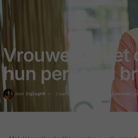
Vrouwen moet d
hun personal b
door
ZigZagHR
2 jaar geleden
in
Diversiteit & Inclusie
Le