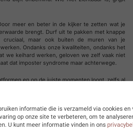
oor meer en beter in de kijker te zetten wat je
eerwaarde brengt. Durf uit te pakken met knappe
f is cruciaal, maar ook buiten de muren van je
 werken. Ondanks onze kwaliteiten, ondanks het
dat we keihard werken, geloven we zelf vaak niet
. Laat dat imposter syndrome maar achterwege.
latformen en op de juiste momenten loont, zelfs al
tentie om daarin te investeren, omwille van
 prioriteiten herzien. Bovendien zien we in deze
g, wat zorgt voor genderecho en gebrek aan
ruiken informatie die is verzameld via cookies en 
m ook daar aan onze zichtbaarheid te werken.
aring op onze site te verbeteren, om te analysere
n. U kunt meer informatie vinden in ons
privacybe
helemaal als ze daar zelf voor kiezen, blijven in