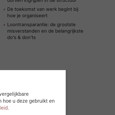
durven ingrijpen in de structuur”
De toekomst van werk begint bij
hoe je organiseert
Loontransparantie: de grootste
misverstanden en de belangrijkste
do’s & don’ts
vergelijkbare
n hoe u deze gebruikt en
leid
.