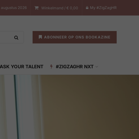
7 augustus 2026
My #ZigZagHR
Winkelmand /
€
0,00
ABONNEER OP ONS BOOKAZINE
ASK YOUR TALENT
#ZIGZAGHR NXT