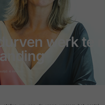
urven werk te 
randing
estijd: 4 minuten