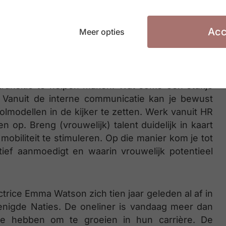
er vatbaar voor kritiek, voor opmerkingen of
et de inhoud te maken hebben, maar met bv.
estal onbewust, maar het gebeurt. Meer dan bij
Acc
Meer opties
 tegen wapenen. Daar mogen we ons niet door
transitie te helpen maken. Wat soms een stukje
. Vanuit de interne communicatie kan je bewust
lmodellen in de kijker te zetten. Werk vanuit HR
n op. Breng (vrouwelijk) talent duidelijk in kaart
biliteit te stimuleren. Op die manier kom je tot
tief aanmoedigt en waarin vrouwelijk potentieel
ctrice Emma Watson zich tien jaar geleden al af in
enigde Naties. De oneliner is vandaag meer dan
ie hebben om te groeien in hun carrière. De