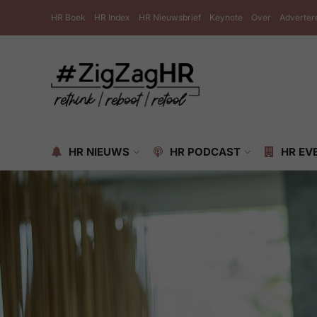
HR Boek
HR Index
HR Nieuwsbrief
Keynote
Over
Adverter
HR NIEUWS
HR PODCAST
HR EV