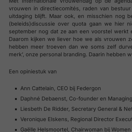
Met Internationale Vrouwendag op de agend
vrouwen in directiecomités, raden van bestuur
uitdaging blijft. Maar ook, en misschien nog 
(beleids)discussie over quota gaan we hier ni
september nog dat ze aan een voorstel werkt e
Daarom kijken we liever hoe we als vrouwen z
hebben meer troeven dan we soms zelf durven
merk’, onze personal branding. Daarin hebben w
Een opiniestuk van
Ann Cattelain, CEO bij Federgon
Daphné Debaenst, Co-founder en Managing D
Liesbeth De Ridder, Secretary General & N
Veronique Elskens, Regional Director Execut
Gaëlle Helsmoortel, Chairwoman bij Women