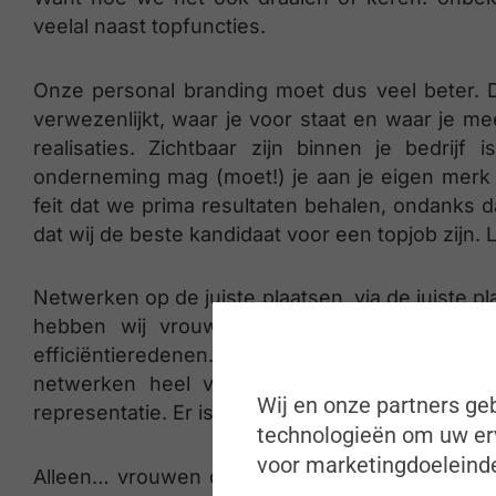
veelal naast topfuncties.
Onze personal branding moet dus veel beter. D
verwezenlijkt, waar je voor staat en waar je m
realisaties. Zichtbaar zijn binnen je bedrij
onderneming mag (moet!) je aan je eigen merk
feit dat we prima resultaten behalen, ondanks 
dat wij de beste kandidaat voor een topjob zijn
Netwerken op de juiste plaatsen, via de juiste p
hebben wij vrouwen misschien minder de in
efficiëntieredenen. Dat vraagt erom dat we onze
netwerken heel vaak dezelfde mannen teru
Wij en onze partners geb
representatie. Er is dus zeker nood en ruimte o
technologieën om uw erv
voor marketingdoeleinde
Alleen… vrouwen die meer zichtbaar zijn, en al 