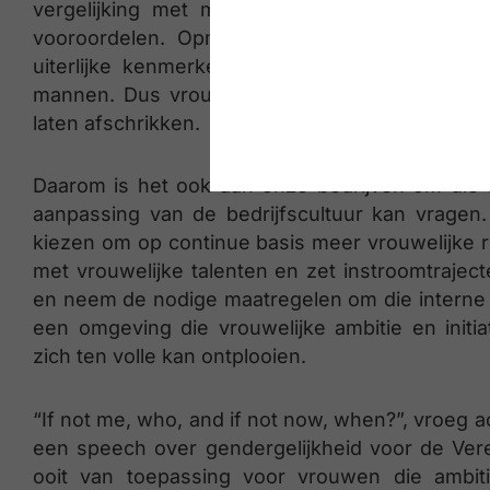
vergelijking met mannen toch nog steeds me
vooroordelen. Opmerkingen die vaak niks m
uiterlijke kenmerken of karakteristieken. Me
mannen. Dus vrouwen moeten zich hier beter
laten afschrikken.
Daarom is het ook aan onze bedrijven om die 
aanpassing van de bedrijfscultuur kan vragen
kiezen om op continue basis meer vrouwelijke ro
met vrouwelijke talenten en zet instroomtrajecte
en neem de nodige maatregelen om die interne mo
een omgeving die vrouwelijke ambitie en initia
zich ten volle kan ontplooien.
“If not me, who, and if not now, when?”, vroeg a
een speech over gendergelijkheid voor de Ver
ooit van toepassing voor vrouwen die ambit