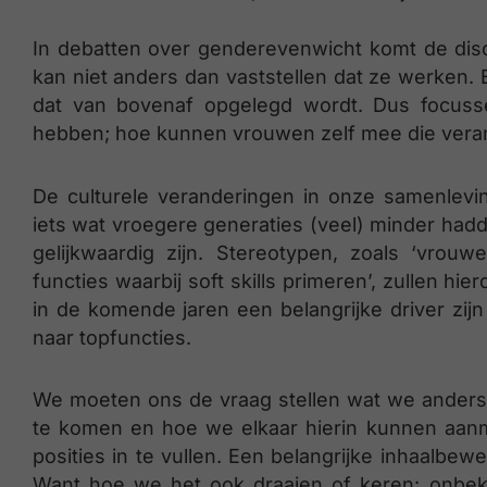
In debatten over genderevenwicht komt de discus
kan niet anders dan vaststellen dat ze werken. E
dat van bovenaf opgelegd wordt. Dus focus
hebben; hoe kunnen vrouwen zelf mee die veran
De culturele veranderingen in onze samenlevi
iets wat vroegere generaties (veel) minder had
gelijkwaardig zijn. Stereotypen, zoals ‘vrou
functies waarbij soft skills primeren’, zullen h
in de komende jaren een belangrijke driver zi
naar topfuncties.
We moeten ons de vraag stellen wat we anders 
te komen en hoe we elkaar hierin kunnen aanm
posities in te vullen. Een belangrijke inhaalbew
Want hoe we het ook draaien of keren: onbekend