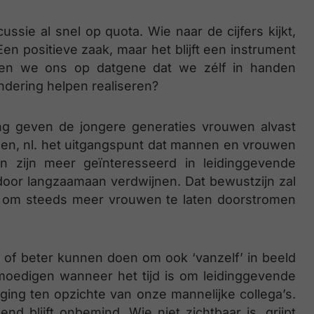
sie al snel op quota. Wie naar de cijfers kijkt,
en positieve zaak, maar het blijft een instrument
sen we ons op datgene dat we zélf in handen
dering helpen realiseren?
ng geven de jongere generaties vrouwen alvast
den, nl. het uitgangspunt dat mannen en vrouwen
wen zijn meer geïnteresseerd in leidinggevende
ierdoor langzaamaan verdwijnen. Dat bewustzijn zal
jn om steeds meer vrouwen te laten doorstromen
of beter kunnen doen om ook ‘vanzelf’ in beeld
oedigen wanneer het tijd is om leidinggevende
eging ten opzichte van onze mannelijke collega’s.
 blijft onbemind. Wie niet zichtbaar is, grijpt