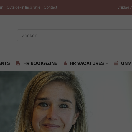
en
Outside-in Inspiratie
Contact
vrijdag 
ENTS
HR BOOKAZINE
HR VACATURES
UNM