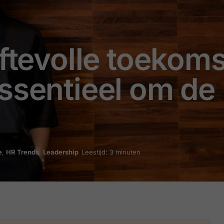
oftevolle toekom
ssentieel om de 
e
,
HR Trends
,
Leadership
Leestijd: 3 minuten