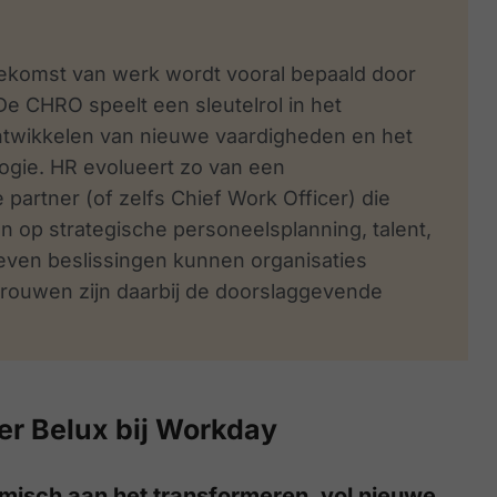
oekomst van werk wordt vooral bepaald door
De CHRO speelt een sleutelrol in het
ontwikkelen van nieuwe vaardigheden en het
gie. HR evolueert zo van een
partner (of zelfs Chief Work Officer) die
n op strategische personeelsplanning, talent,
even beslissingen kunnen organisaties
trouwen zijn daarbij de doorslaggevende
er Belux bij Workday
misch aan het transformeren, vol nieuwe