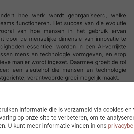
randert hoe werk wordt georganiseerd, welke
eams functioneren. Het succes van die evolutie
 vooral van hoe mensen in het gebruik ervan
t door de menselijke dimensie van innovatie te
digheden essentieel worden in een AI-verrijkte
ussen mens en technologie vormgeven, en erop
usieve manier wordt ingezet. Daarmee groeit de rol
cer: een sleutelrol die mensen en technologie
tgerichte, verantwoorde groei mogelijk maakt.
gische partner
ruiken informatie die is verzameld via cookies en 
ker dan ooit. Waar HR vroeger vooral stond voor
aring op onze site te verbeteren, om te analysere
s het nu een strategische krachtbron die de
n. U kunt meer informatie vinden in ons
privacybe
 cultuur en transformatie.