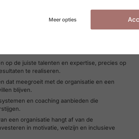
-teams toekomstgericht werken: de vaardigheden
Acc
people-strategieën ontwikkelen en een cultuur
Meer opties
verandering.
ke HR-leider vandaag op vijf cruciale domeinen:
n op de juiste talenten en expertise, precies op
sultaten te realiseren.
n dat meegroeit met de organisatie en een
len blijven.
n systemen en coaching aanbieden die
stijgen.
an een organisatie hangt af van de
steren in motivatie, welzijn en inclusieve