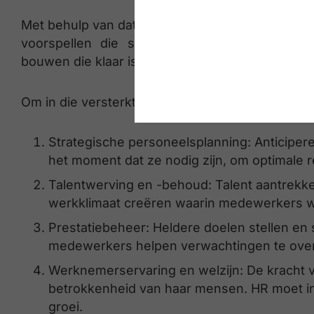
Met behulp van data en technologie kunnen HR
voorspellen die straks nodig zijn, gerichte 
bouwen die klaar is voor permanente positieve 
Om in die versterkte rol te excelleren, focust el
Strategische personeelsplanning: Anticipere
het moment dat ze nodig zijn, om optimale re
Talentwerving en -behoud: Talent aantrekke
werkklimaat creëren waarin medewerkers wil
Prestatiebeheer: Heldere doelen stellen e
medewerkers helpen verwachtingen te over
Werknemerservaring en welzijn: De kracht v
betrokkenheid van haar mensen. HR moet inve
groei.