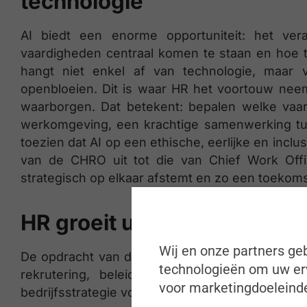
technologie
AI biedt een enorme opportuniteit: het ve
vaardigheden centraal komen te staan en hoe t
hangt niet enkel af van technologie, maar
openbloeien. Dit is waar HR het voortouw neem
waarborgen. Dat betekent: bepalen welke vaar
werkomgeving, een krachtige samenwerking t
toezien dat AI op een ethische, eerlijke en incl
van de CHRO uit tot die van Chief Work Offi
strategisch op elkaar afstemt en zo een toekoms
HR groeit uit tot een strate
Wij en onze partners geb
De opdracht van de CHRO is vandaag invloedrij
technologieën om uw erv
rekrutering, beleid en personeelsbeheer, i
voor marketingdoeleinde
bedrijfsstrategie voedt met inzichten over talent,