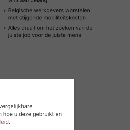
wint aan belang
Belgische werkgevers worstelen
met stijgende mobiliteitskosten
Alles draait om het zoeken van de
juiste job voor de juiste mens
vergelijkbare
n hoe u deze gebruikt en
leid
.