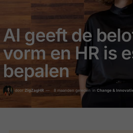
AI geeft de bel
vorm en HR is e
bepalen
door
ZigZagHR
8 maanden geleden
in
Change & Innovati