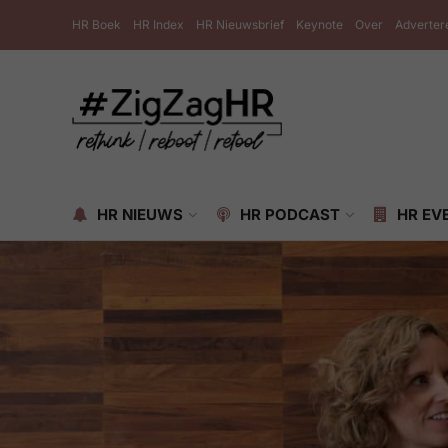
HR Boek
HR Index
HR Nieuwsbrief
Keynote
Over
Adverter
HR NIEUWS
HR PODCAST
HR EV