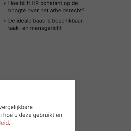
Hoe blijft HR constant op de
hoogte over het arbeidsrecht?
De ideale baas is beschikbaar,
taak- en mensgericht
vergelijkbare
n hoe u deze gebruikt en
leid
.