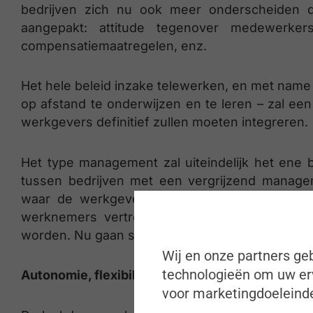
bedrijven zich nu ook meer onderscheiden d
aangepakt: attitude tegenover medewerkers
compensatiemaatregelen, enz.
Het hele beleid inzake telewerken, en met name
op afstand te onderwijzen en te leren – zal ee
werkgevers definitief zullen moeten integreren.
Het type management zal uiteindelijk het ene 
tussen bedrijven met een vergrijzend manage
waar de werkgever zijn werknemers control
werknemers vertrouwt en samen afspreekt w
worden. Nu gaan steeds meer sollicitanten dit o
Wij en onze partners geb
technologieën om uw erv
Autonomie, flexibiliteit en digitale kenni
s
voor marketingdoeleinde