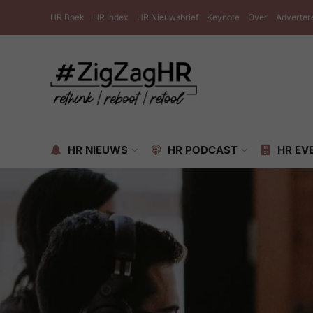
HR Boek
HR Index
HR Nieuwsbrief
Keynote
Over
Adverter
HR NIEUWS
HR PODCAST
HR EV