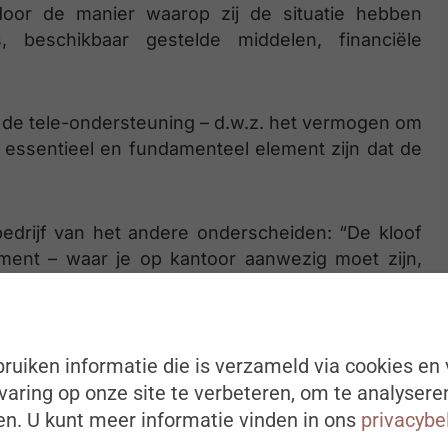
oor de manier waarop zij de situatie hebben
, beschikbaar gestelde middelen, financiële
 de tele-ondersteuning – d.w.z. het vermogen om
n essentieel en fundamenteel element zijn dat de
bedrijf van het andere onderscheiden: “De kloof
ment – waar je op kantoor aanwezig moet zijn,
eert – en een modern management, waar je je
at er gedaan moet worden, zal steeds groter
nderscheid maken”, legt Thibaud Adès uit.
ruiken informatie die is verzameld via cookies en 
aring op onze site te verbeteren, om te analysere
n. U kunt meer informatie vinden in ons
privacybe