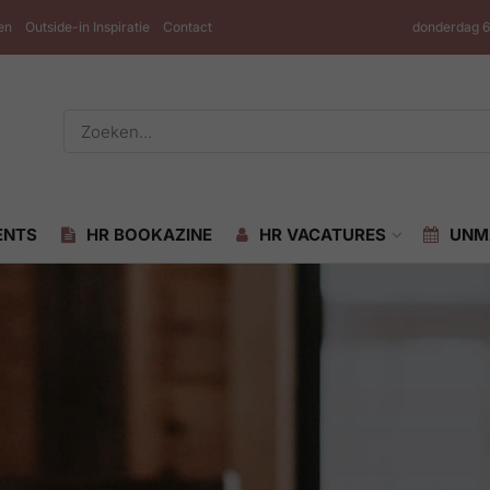
en
Outside-in Inspiratie
Contact
donderdag 6
ENTS
HR BOOKAZINE
HR VACATURES
UNM