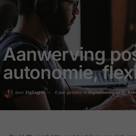
Aanwerving pos
autonomie, flexi
door
ZigZagHR
6 jaar geleden
in
Digitalisering en AI
,
Rek