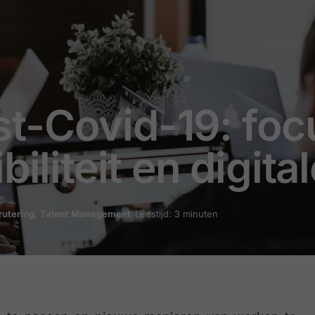
t-Covid-19: foc
biliteit en digita
rutering
,
Talent Management
Leestijd: 3 minuten