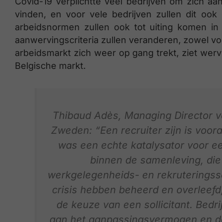
Covid-19 verplichtte veel bedrijven om zich 
vinden, en voor vele bedrijven zullen dit o
arbeidsnormen zullen ook tot uiting komen in 
aanwervingscriteria zullen veranderen, zowel vo
arbeidsmarkt zich weer op gang trekt, ziet we
Belgische markt.
Thibaud Adès, Managing Director 
Zweden: “Een recruiter zijn is voor
was een echte katalysator voor ee
binnen de samenleving, die
werkgelegenheids- en rekruteringss
crisis hebben beheerd en overleefd, 
de keuze van een sollicitant. Bedr
aan het aanpassingsvermogen en de 