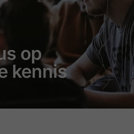
us op
le kennis