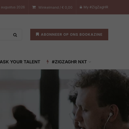
 augustus 2026
My #ZigZagHR
Winkelmand /
€
0,00
ABONNEER OP ONS BOOKAZINE
ASK YOUR TALENT
#ZIGZAGHR NXT