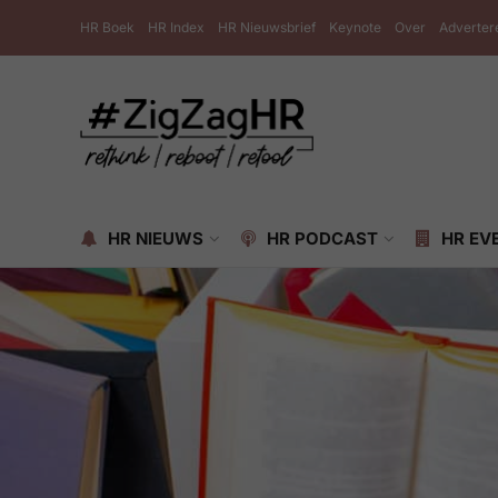
HR Boek
HR Index
HR Nieuwsbrief
Keynote
Over
Adverter
HR NIEUWS
HR PODCAST
HR EV