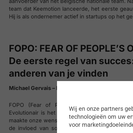
aanvoerder van het Belgische nationale team. Na 
team dat Keemotion lanceerde, het eerste geau
Hij is als ondernemer actief in startups op het 
FOPO: FEAR OF PEOPLE’S 
De eerste regel van succes
anderen van je vinden
Michael Gervais – Lannoo
FOPO (Fear of People’s Opinions) is een 
Wij en onze partners geb
Evolutionair is het goed te verklaren: mensen
technologieën om uw erv
maakte onze wens om goed in de groep te ligge
voor marketingdoeleinde
de invloed van sociale media, de enorme pres