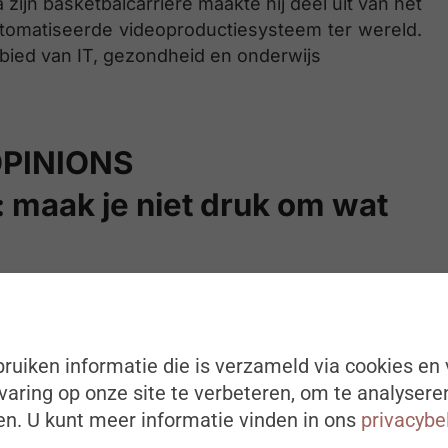
zijn basketbalcarrière maakte hij deel uit van het
tomatiseerde videoproductiesysteem ter wereld.
gebied van IT, gezondheid en onderwijs
OPINIONS
: maak je niet druk om wat
van de grootste belemmeringen van succes.
ruiken informatie die is verzameld via cookies en 
 zijn sociale wezens en duizenden jaren geleden
aring op onze site te verbeteren, om te analysere
n onze voorouders voorzichtig en slim. Maar met
n. U kunt meer informatie vinden in ons
privacybe
tatiedruk en onze afhankelijkheid van externe