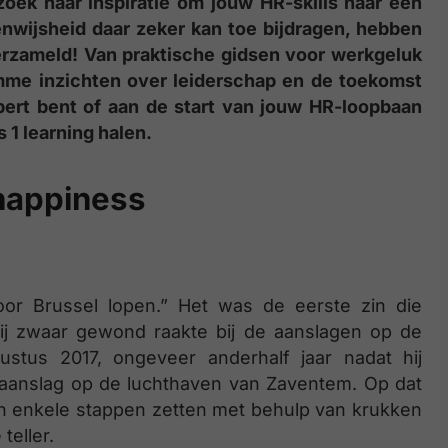
 zoek naar inspiratie om jouw HR-skills naar een
enwijsheid daar zeker kan toe bijdragen, hebben
erzameld! Van praktische gidsen voor werkgeluk
limme inzichten over leiderschap en de toekomst
ert bent of aan de start van jouw HR-loopbaan
 1 learning halen.
r happiness
or Brussel lopen.” Het was de eerste zin die
 hij zwaar gewond raakte bij de aanslagen op de
stus 2017, ongeveer anderhalf jaar nadat hij
 aanslag op de luchthaven van Zaventem. Op dat
dan enkele stappen zetten met behulp van krukken
teller.