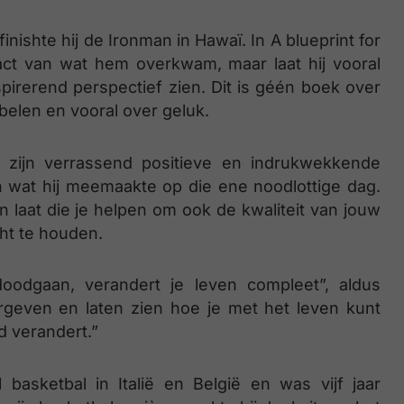
 finishte hij de Ironman in Hawaï. In A blueprint for
ct van wat hem overkwam, maar laat hij vooral
pirerend perspectief zien. Dit is géén boek over
belen en vooral over geluk.
n zijn verrassend positieve en indrukwekkende
n wat hij meemaakte op die ene noodlottige dag.
n laat die je helpen om ook de kwaliteit van jouw
cht te houden.
 doodgaan, verandert je leven compleet”, aldus
orgeven en laten zien hoe je met het leven kunt
d verandert.”
 basketbal in Italië en België en was vijf jaar