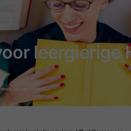
oor leergierige
Trends
Leestijd: 15 minuten