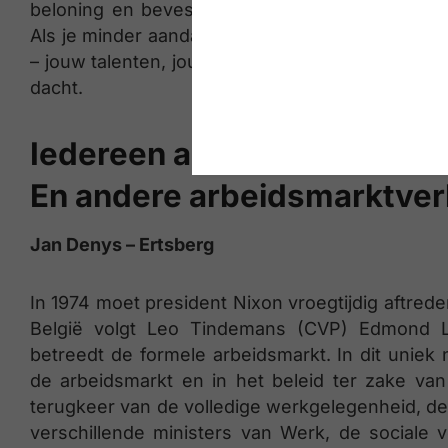
beloning en bevestiging doet onze hang naar
Als je minder aandacht besteedt aan wat andere
– jouw talenten, jouw waarden en jouw doelen – 
dacht.
Iedereen aan ’t werk!
En andere arbeidsmarktve
Jan Denys – Ertsberg
In 1974 moet president Nixon vroegtijdig aftred
België volgt Leo Tindemans (CVP) Edmond L
betreedt de formele arbeidsmarkt. In dit uniek
de arbeidsmarkt en in het beleid ter zake va
terugkeer van de volledige werkgelegenheid, de f
verschillende ministers van Werk, de sociale 