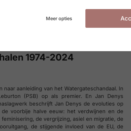
 acceptatie tegenwoordig meer kwaad dan goed.
n van jou vinden, en meer aan wat jou jóú maakt
Acc
zul je zien dat je veel meer kunt bereiken dan je
Meer opties
rhalen 1974-2024
en naar aanleiding van het Watergateschandaal. In
eburton (PSB) op als premier. En Jan Denys
 naslagwerk beschrijft Jan Denys de evoluties op
n de voorbije halve eeuw: het verdwijnen en de
eminisering, de vergrijzing, asiel en migratie, de
vooruitgang, de stijgende invloed van de EU, de