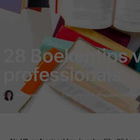
28 Boekentips v
professionals
door
Lesley Arens
2 jaar geleden
in
#ZigZagHR NXT
,
HR 