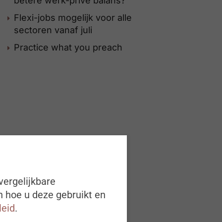
betere werk-privé balans?
Flexi-jobs mogelijk voor alle
sectoren vanaf juli
Practice what you preach
vergelijkbare
n hoe u deze gebruikt en
leid
.