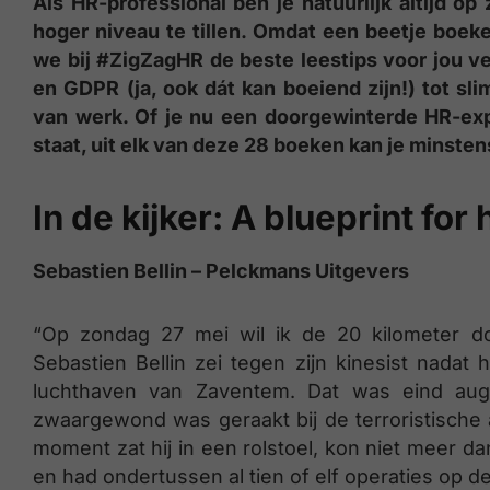
Als HR-professional ben je natuurlijk altijd op
hoger niveau te tillen. Omdat een beetje boek
we bij #ZigZagHR de beste leestips voor jou v
en GDPR (ja, ook dát kan boeiend zijn!) tot s
van werk. Of je nu een doorgewinterde HR-exp
staat, uit elk van deze 28 boeken kan je minstens
In de kijker: A blueprint fo
Sebastien Bellin – Pelckmans Uitgevers
“Op zondag 27 mei wil ik de 20 kilometer do
Sebastien Bellin zei tegen zijn kinesist nadat
luchthaven van Zaventem. Dat was eind augu
zwaargewond was geraakt bij de terroristische
moment zat hij in een rolstoel, kon niet meer 
en had ondertussen al tien of elf operaties op de 