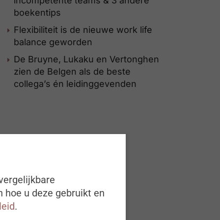
incompetente teams & 3 andere
boekentips
Flexibiliteit is de nieuwe work life
balance geworden
De Bruyne, Lukaku en Vertonghen
zien de Belgen als de beste
collega’s én leidinggevenden
vergelijkbare
n hoe u deze gebruikt en
leid
.