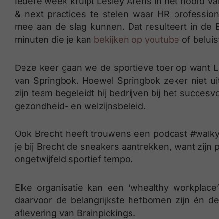
Iedere week kruipt Lesley Arens in het hoofd van
& next practices te stelen waar HR professio
mee aan de slag kunnen. Dat resulteert in de B
minuten die je kan
bekijken op youtube
of belui
Deze keer gaan we de sportieve toer op want Le
van Springbok. Hoewel Springbok zeker niet uit
zijn team begeleidt hij bedrijven bij het succes
gezondheid- en welzijnsbeleid.
Ook Brecht heeft trouwens een podcast #walk
je bij Brecht de sneakers aantrekken, want zijn
ongetwijfeld sportief tempo.
Elke organisatie kan een ‘whealthy workplace
daarvoor de belangrijkste hefbomen zijn én d
aflevering van Brainpickings.