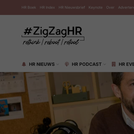
HR Boek
HR Index
HR Nieuwsbrief
Keynote
Over
Adverter
HR NIEUWS
HR PODCAST
HR EV