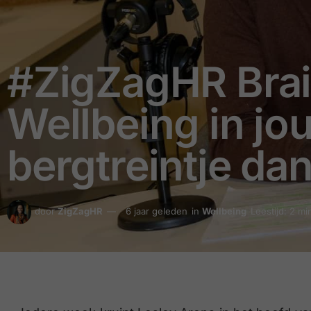
#ZigZagHR Brai
Wellbeing in jo
bergtreintje da
door
ZigZagHR
6 jaar geleden
in
Wellbeing
Leestijd: 2 mi