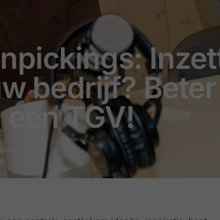
npickings: Inzet
uw bedrijf? Beter
n een TGV!
nuten