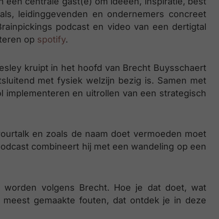
 een centrale gast(e) om ideeën, inspiratie, best
nals, leidinggevenden en ondernemers concreet
rainpickings podcast en video van een dertigtal
steren op
spotify
.
sley kruipt in het hoofd van Brecht Buysschaert
sluitend met fysiek welzijn bezig is. Samen met
vol implementeren en uitrollen van een strategisch
yourtalk en zoals de naam doet vermoeden moet
 podcast combineert hij met een wandeling op een
’ worden volgens Brecht. Hoe je dat doet, wat
e meest gemaakte fouten, dat ontdek je in deze