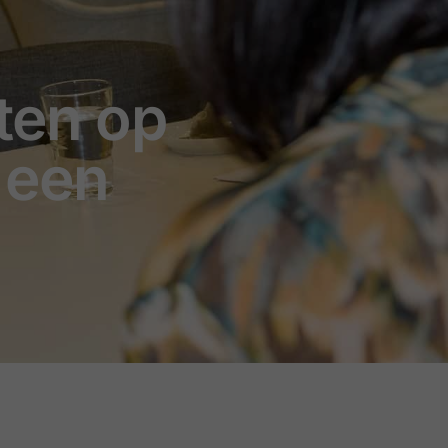
ten op
 een