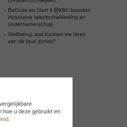
constant schakelen
BeCode en Start it @KBC boosten
inclusieve talentontwikkeling en
ondernemerschap
Wellbeing: wat kunnen we leren
van de blue zones?
vergelijkbare
n hoe u deze gebruikt en
leid
.