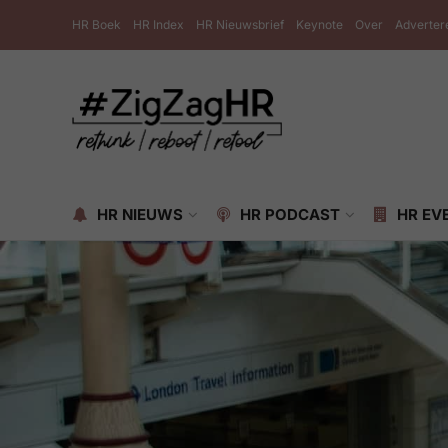
HR Boek
HR Index
HR Nieuwsbrief
Keynote
Over
Adverter
HR NIEUWS
HR PODCAST
HR EV