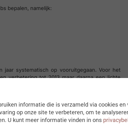
obs bepalen, namelijk:
ien jaar systematisch op vooruitgegaan. Voor het
n verbetering tot 2013 maar daarna een lichte
eproblemen is tot 2010 kleiner geworden maar
elbevinden op het werk blijft een belangrijk
 aandeel werknemers met werkstressklachten is
ruiken informatie die is verzameld via cookies en 
aring op onze site te verbeteren, om te analysere
n. U kunt meer informatie vinden in ons
privacybe