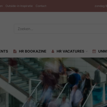
en
Outside-in Inspiratie
Contact
zondag 9
ENTS
HR BOOKAZINE
HR VACATURES
UNM