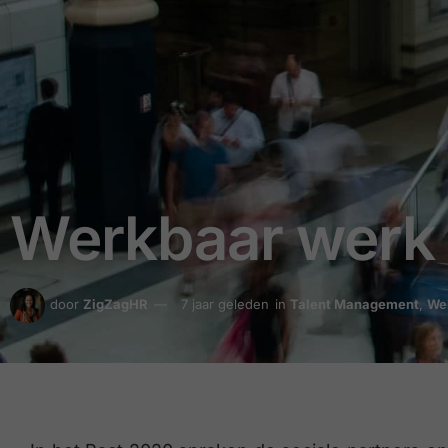
Werkbaar werk 
door
ZigZagHR
7 jaar geleden
in
Talent Management
,
We