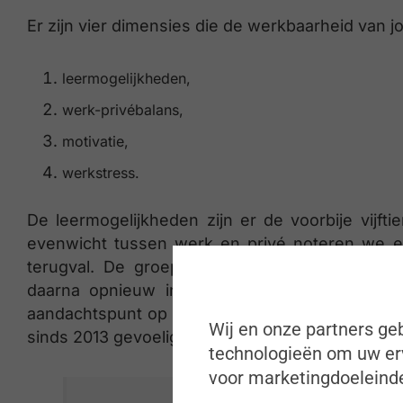
Er zijn vier dimensies die de werkbaarheid van j
leermogelijkheden,
werk-privébalans,
motivatie,
werkstress.
De leermogelijkheden zijn er de voorbije vijft
evenwicht tussen werk en privé noteren we ee
terugval. De groep werknemers met motivati
daarna opnieuw in omvang toegenomen. Het w
aandachtspunt op de werkbaarheidsagenda.Het
Wij en onze partners geb
sinds 2013 gevoelig gestegen.
technologieën om uw erv
voor marketingdoeleinde