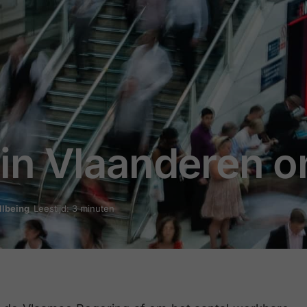
in Vlaanderen o
llbeing
Leestijd: 3 minuten