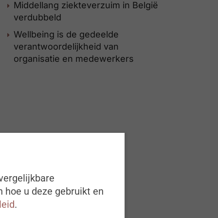
Middellang ziekteverzuim in België
verdubbeld
Wellbeing is de gedeelde
verantwoordelijkheid van
organisatie en medewerkers
vergelijkbare
n hoe u deze gebruikt en
leid
.