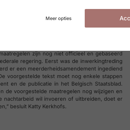
Acc
Meer opties
n of zij op basis van hun activiteiten onder de
len, en of de hervorming een aanpassing van hun
maatregelen zijn nog niet officieel en gebaseerd
ederale regering. Eerst was de inwerkingtreding
 werd er een meerderheidsamendement ingediend
 De voorgestelde tekst moet nog enkele stappen
nt en de publicatie in het Belgisch Staatsblad.
en de voorgestelde maatregelen nog wijzigen en
 nachtarbeid wil invoeren of uitbreiden, doet er
n,” besluit Katty Kerkhofs.