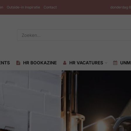
en
Outside-in Inspiratie
Contact
donderdag 6
ENTS
HR BOOKAZINE
HR VACATURES
UNM