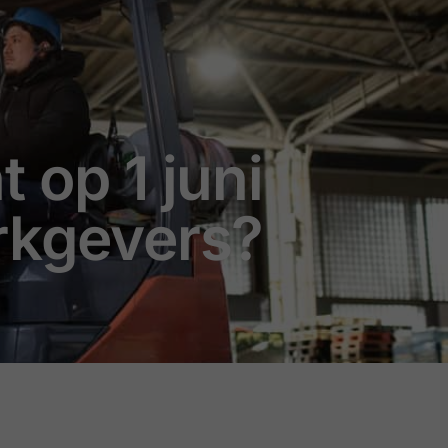
 op 1 juni
rkgevers?