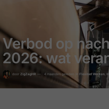
Verbod op nacht
2026: wat vera
door
ZigZagHR
4 maanden geleden
in
Flexibel Werken
,
H