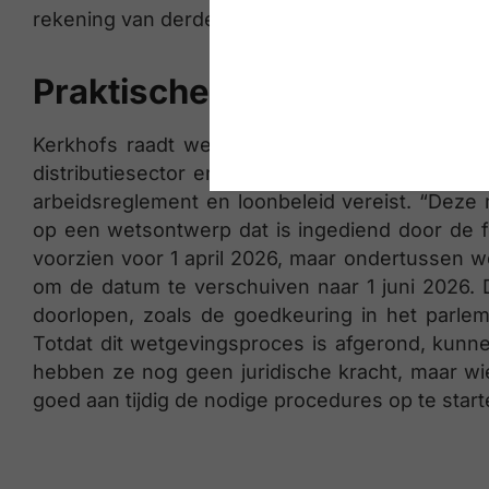
rekening van derden of elektronische handel.
Praktische aanbeveling
Kerkhofs raadt werkgevers aan nu al te bekijke
distributiesector en aanverwante sectoren val
arbeidsreglement en loonbeleid vereist. “Deze 
op een wetsontwerp dat is ingediend door de f
voorzien voor 1 april 2026, maar ondertussen
om de datum te verschuiven naar 1 juni 2026.
doorlopen, zoals de goedkeuring in het parleme
Totdat dit wetgevingsproces is afgerond, kunn
hebben ze nog geen juridische kracht, maar wie
goed aan tijdig de nodige procedures op te starte