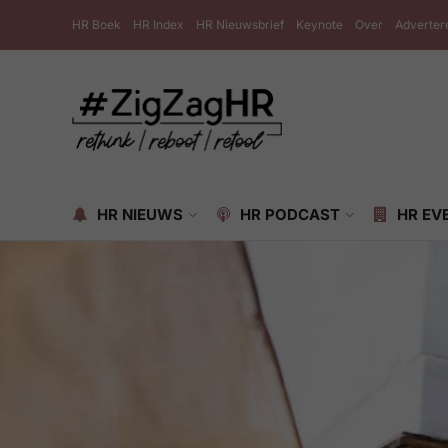
HR Boek
HR Index
HR Nieuwsbrief
Keynote
Over
Adverter
HR NIEUWS
HR PODCAST
HR EV