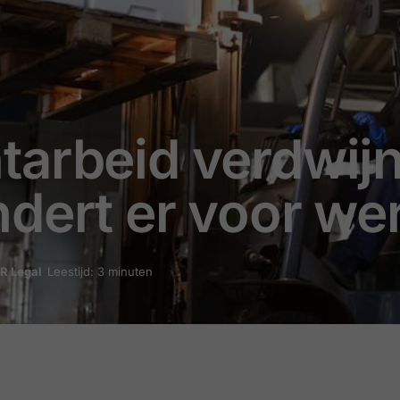
arbeid verdwijnt
ndert er voor we
R Legal
Leestijd: 3 minuten