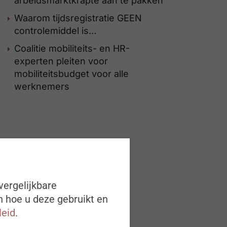
arbeidsmarktkrapte aan te pakken
Waarom tijdsregistratie GEEN
controlemiddel is…
Coalitie mobiliteits- en HR-
experten pleiten voor
mobiliteitsbudget voor alle
werknemers
vergelijkbare
n hoe u deze gebruikt en
leid
.