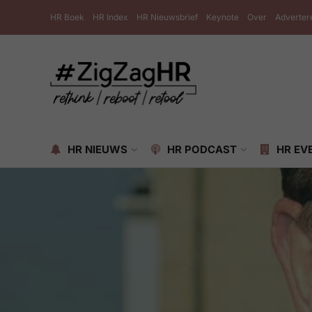
HR Boek
HR Index
HR Nieuwsbrief
Keynote
Over
Adverter
HR NIEUWS
HR PODCAST
HR EV