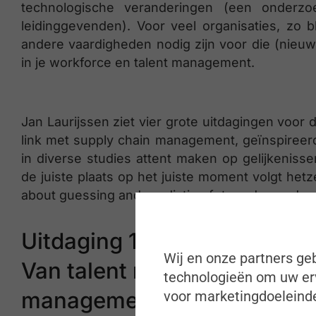
technologische veranderingen (een onderz
leidinggevenden). Voor veel organisaties, zo b
andere vaardigheden nodig zijn voor die (nieuwe)
in je workforce en talent management.
Jan Laurijssen ziet vier grote uitdagingen voor
link met supply chain management, geïnspireer
in diverse studies attent maken op gelijkenissen
de juiste plaats op het juiste moment volgt hetz
about guessing and predicting future demand an
Uitdaging 1
Wij en onze partners geb
Van talent management naar
technologieën om uw erv
management
voor marketingdoeleinde