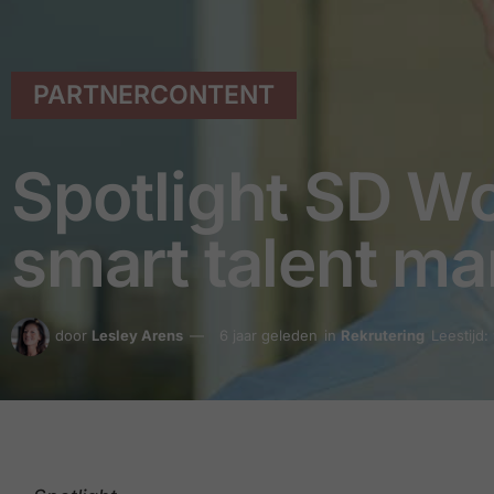
PARTNERCONTENT
Spotlight SD Wo
smart talent m
door
Lesley Arens
6 jaar geleden
in
Rekrutering
Leestijd: