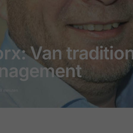
rx: Van traditio
anagement
 9 minuten