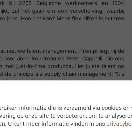
oek bij 2265 Belgische werknemers en 1504
lijkt, zal het gaan om een verschuiving, waarbij
 jobs. Hoe dat kan? Meer flexibiliteit injecteren
 dat nieuwe talent management. Prompt legt hij de
d door John Boudreau en Peter Cappelli, die ons
 met just-in-time productie. Het juiste talent op
elfde principe als supply chain management: “It’s
d then planning to meet that demand.”
ruiken informatie die is verzameld via cookies en 
 talent supply chain
aring op onze site te verbeteren, om te analysere
n. U kunt meer informatie vinden in ons
privacybe