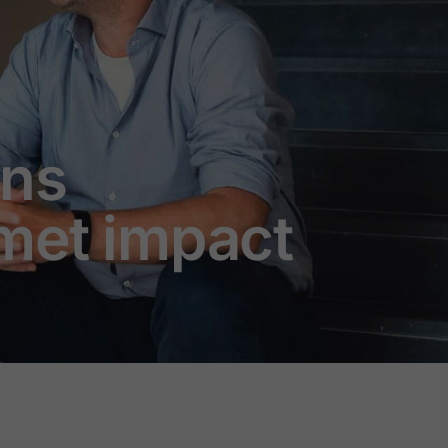
ans
met impact