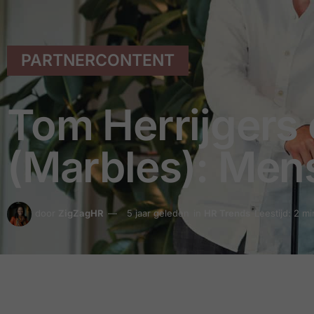
PARTNERCONTENT
Tom Herrijgers
(Marbles): Men
door
ZigZagHR
5 jaar geleden
in
HR Trends
Leestijd: 2 m