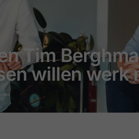
 en Tim Berghm
sen willen werk 
inuten