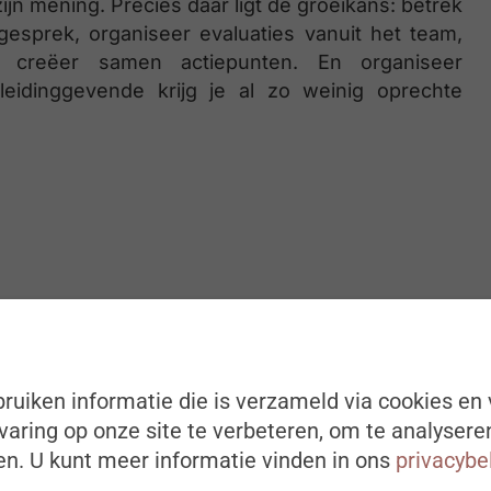
jn mening. Precies daar ligt de groeikans: betrek
esprek, organiseer evaluaties vanuit het team,
 creëer samen actiepunten. En organiseer
 leidinggevende krijg je al zo weinig oprechte
ruiken informatie die is verzameld via cookies en 
aring op onze site te verbeteren, om te analysere
n. U kunt meer informatie vinden in ons
privacybe