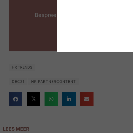
Jouw verhaal lanc
Bespreek met ons de opties om jouw b
Neem co
HR TRENDS
DEC21
HR PARTNERCONTENT
LEES MEER