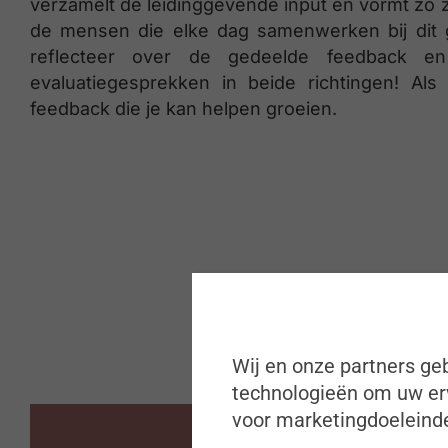
verzamelt de leidinggevende input en vormt zo zi
de mensen die elke dag samenwerken bij dit g
reflecteer over de gedeelde feedback en
evaluatiegesprekken in beide richtingen! Als
feedback die je kan helpen groeien.
Wij en onze partners geb
technologieën om uw erv
voor marketingdoeleinde