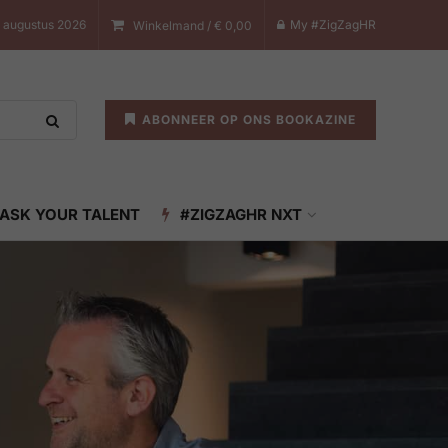
8 augustus 2026
My #ZigZagHR
Winkelmand /
€
0,00
ABONNEER OP ONS BOOKAZINE
ASK YOUR TALENT
#ZIGZAGHR NXT