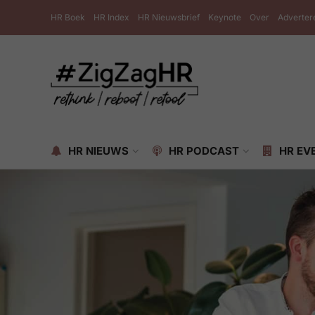
HR Boek
HR Index
HR Nieuwsbrief
Keynote
Over
Adverter
HR NIEUWS
HR PODCAST
HR EV