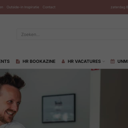
en
Outside-in Inspiratie
Contact
zaterdag 
ENTS
HR BOOKAZINE
HR VACATURES
UNM