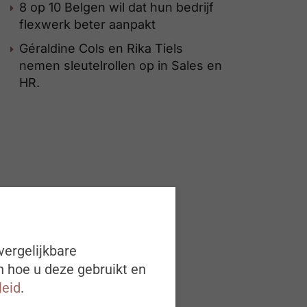
8 op 10 Belgen wil dat hun bedrijf
flexwerk beter aanpakt
Géraldine Cols en Rika Tiels
nemen sleutelrollen op in Sales en
HR.
vergelijkbare
n hoe u deze gebruikt en
leid
.