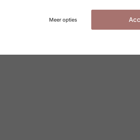
eren bij #ZigZagHR?
randed content op onze site te zetten.
Acc
Meer opties
ntact op