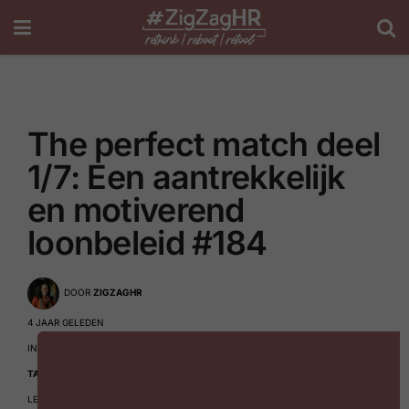
The perfect match deel
1/7: Een aantrekkelijk
en motiverend
loonbeleid #184
DOOR
ZIGZAGHR
4 JAAR GELEDEN
IN
DUURZAAMHEID & ESG
,
FLEXIBEL WERKEN
,
HR TRENDS
,
REKRUTERING
,
TALENT MANAGEMENT
LEESTIJD: 3 MINUTEN