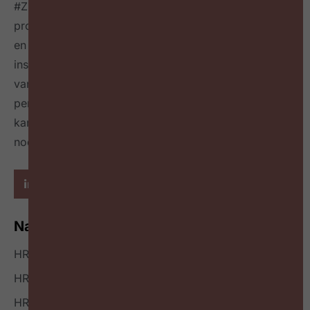
#ZigZagHR, dé HR-community
voor progressieve HR
professionals in België, connecteert HR professionals
en leidinggevenden op maandelijkse events,
inspireert over de toekomst van HR door het delen
van best & next practices online
én in een tijdschrift
per kwartaal
en geeft richting hoe HR zichzelf heruit
kan vinden en welke mindset en skillset daarvoor
nodig zijn.
Navigatie
HR Nieuws
HR Podcast
HR Events