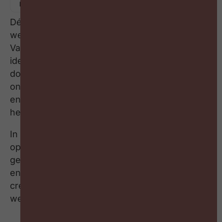
Dé succesformule om een aantrekkelijke
werkgever te zijn? SD Worx zocht het uit.
Vanuit hun ervaring en research
identificeerden ze 7 puzzelstukken;7 concrete
domeinen waarop je je als werkgever kan
onderscheiden in een moeilijke arbeidsmarkt,
en die je dus maar beter op de radar kan
hebben.
In een reeks van 7 afleveringen zoomen we in
op hoe je elk puzzelstuk inhoudelijk vorm kan
geven, en kan laten aansluiten bij je organisatie
en medewerkers. Wie dat optimaal aanpakt,
creëert een perfect match met zijn
werknemers van vandaag én morgen.