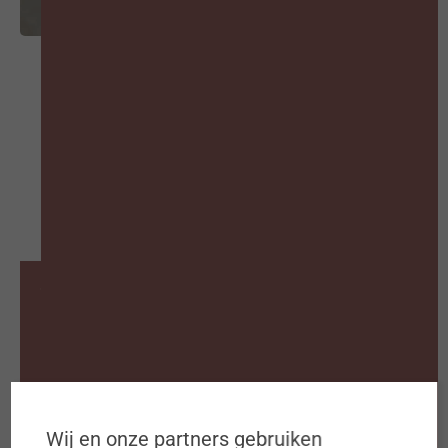
Waarom abonneren op ons
Bookazine?
Ontvang 4 bookazines per jaar
Ieder kwartaal 160 pagina’s verdieping
Wij en onze partners gebruiken