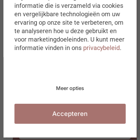
Exclusieve plus content op onze
informatie die is verzameld via cookies
website
en vergelijkbare technologieën om uw
ervaring op onze site te verbeteren, om
Toegang tot ons volledige online archief
te analyseren hoe u deze gebruikt en
Exclusieve voordelen voor onze
voor marketingdoeleinden. U kunt meer
Schrijf je in op de
abonnees
informatie vinden in ons
privacybeleid
.
#ZigZagHR-Nieuwsbrief
Abonneer op #ZigZagHR
Iedere dinsdagochtend om 8u00 in
jouw mailbox
Ideeën, inspiratie, best & next
Meer opties
practices over (de toekomst van) HR
Waarmee jij aan de slag kan in jouw
Ook interessant
organisatie of HR team
Accepteren
Unique krijgt opnieuw het label van Best WorkplacesTM in
België
Over de overwerkte enquêteur van Statbel (en wat HR