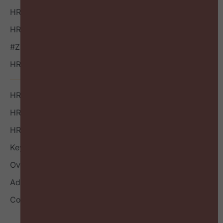
HR Bookazine
HR Vacatures
#ZigZagHR NXT
HR Outside-in Inspiratie
HR Boek
HR Index
HR Nieuwsbrief
Keynote
Over
Adverteren
Contact