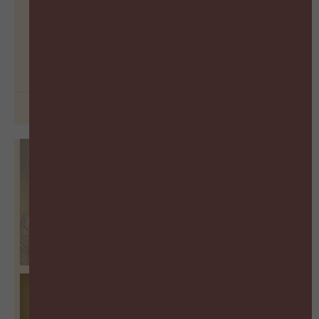
Hoe meet je leiderschap in een
wereld vol paradoxen?
BEKIJK PODCAST
29 juni 2026