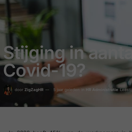
Stijging in aant
Covid-19?
door
ZigZagHR
5 jaar geleden
in
HR Administratie
Leesti