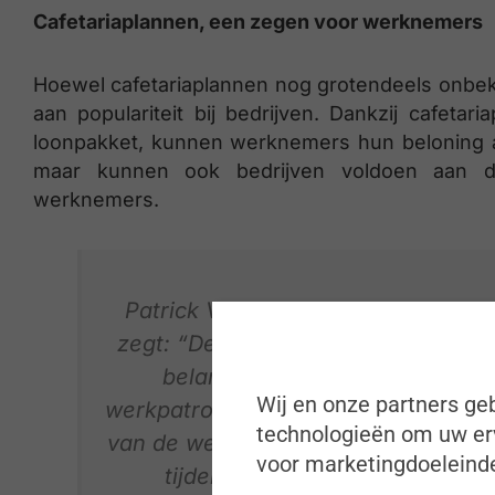
Cafetariaplannen, een zegen voor werknemers
Hoewel cafetariaplannen nog grotendeels onbe
aan populariteit bij bedrijven. Dankzij cafetari
loonpakket, kunnen werknemers hun beloning 
maar kunnen ook bedrijven voldoen aan d
werknemers.
Patrick Van Hool, Business Solution
zegt: “De coronacrisis en de impac
belang en het nut van cafetar
Wij en onze partners geb
werkpatronen zijn cafetariaplannen
technologieën om uw erv
van de werknemers te voldoen. Logis
voor marketingdoeleinde
tijdens de lockdown gedaald, ma