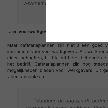
werknemers hebben het besteed aan
mome
… en voor werkgevers!
Maar cafetariaplannen zijn niet alleen goed
instrument voor veel werkgevers. Als werknem
eigen behoeften, blijft talent beter behouden en
het bedrijf. Cafetariaplannen zijn nog stee
mogelijkheden bieden voor werkgevers. Dit g
velen afschrikken.
“Vandaag de dag zijn de bedrijv
voornamelijk grote bedrijven. Vaak 