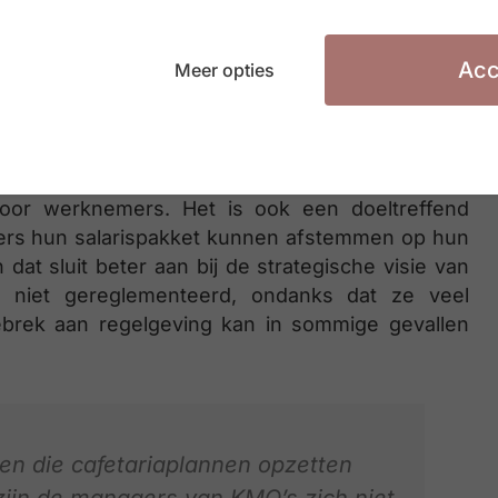
 nuttigere voordelen op een bepaald
nt. “
Acc
Meer opties
 voor werknemers. Het is ook een doeltreffend
ers hun salarispakket kunnen afstemmen op hun
 dat sluit beter aan bij de strategische visie van
ds niet gereglementeerd, ondanks dat ze veel
ebrek aan regelgeving kan in sommige gevallen
en die cafetariaplannen opzetten
zijn de managers van KMO’s zich niet