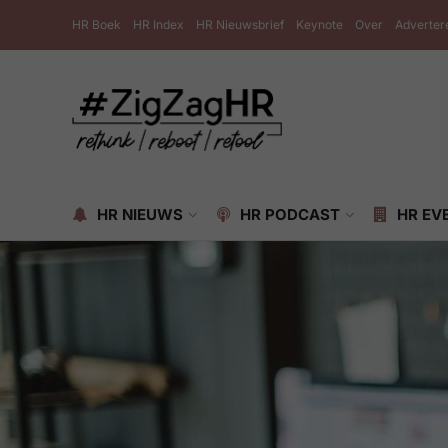
HR Boek
HR Index
HR Nieuwsbrief
Keynote
Over
Adverter
HR NIEUWS
HR PODCAST
HR EV