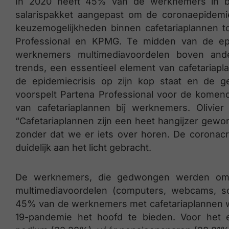
In 2020 heeft 45% van de werknemers in bed
salarispakket aangepast om de coronaepidemie
keuzemogelijkheden binnen cafetariaplannen to
Professional en KPMG. Te midden van de epi
werknemers multimediavoordelen boven andere
trends, een essentieel element van cafetariap
de epidemiecrisis op zijn kop staat en de ge
voorspelt Partena Professional voor de komend
van cafetariaplannen bij werknemers. Olivie
“Cafetariaplannen zijn een heet hangijzer gewor
zonder dat we er iets over horen. De coronacri
duidelijk aan het licht gebracht.
De werknemers, die gedwongen werden om
multimediavoordelen (computers, webcams, s
45% van de werknemers met cafetariaplannen wi
19-pandemie het hoofd te bieden. Voor het 