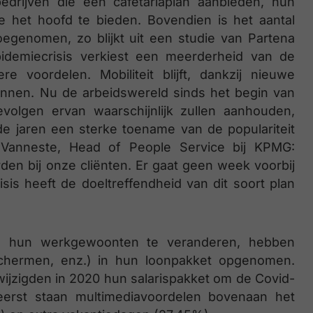
rijven die een cafetariaplan aanbieden, hun
 het hoofd te bieden. Bovendien is het aantal
egenomen, zo blijkt uit een studie van Partena
demiecrisis verkiest een meerderheid van de
 voordelen. Mobiliteit blijft, dankzij nieuwe
lannen. Nu de arbeidswereld sinds het begin van
volgen ervan waarschijnlijk zullen aanhouden,
e jaren een sterke toename van de populariteit
r Vanneste, Head of People Service bij KPMG:
den bij onze cliënten. Er gaat geen week voorbij
sis heeft de doeltreffendheid van dit soort plan
 hun werkgewoonten te veranderen, hebben
chermen, enz.) in hun loonpakket opgenomen.
jzigden in 2020 hun salarispakket om de Covid-
eerst staan multimediavoordelen bovenaan het