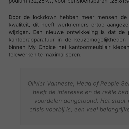
podium (32,28%), vóór pensioensparen (28,81%)
Door de lockdown hebben meer mensen de b
kwaliteit, dit heeft werknemers ertoe aangez
wijzigen. Een nieuwe ontwikkeling is dat de 
kantoorapparatuur in de keuzemogelijkheden
binnen My Choice het kantoormeubilair kiezen
telewerken te maximaliseren.
Olivier Vanneste, Head of People Ser
heeft de interesse en de reële be
voordelen aangetoond. Het staat v
crisis voorbij is, een veel belangrij