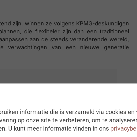
kend zijn, winnen ze volgens KPMG-deskundigen
aplannen, die flexibeler zijn dan een traditioneel
aanpassen aan de steeds veranderende wereld,
e verwachtingen van een nieuwe generatie
s Director bij Partena Professional,
t ervan op de arbeidsmarkt toont het
iaplannen aan. Met veranderende
ruiken informatie die is verzameld via cookies en 
 de beste manier om aan de behoeften
aring op onze site te verbeteren, om te analysere
cherwijs zijn de mobiliteitsvoordelen
n. U kunt meer informatie vinden in ons
privacybe
ar dat geld is niet verloren, de