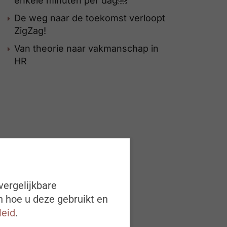
enkele minuten per dag￼
De weg naar de toekomst verloopt
ZigZag!
Van theorie naar vakmanschap in
HR
vergelijkbare
n hoe u deze gebruikt en
leid
.