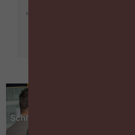
aan. Door hen financieel en
strategisch te versterken, vertrouwen
we erop dat ze hun volledige
potentieel zullen realiseren”, zegt
Tom Wouters, Chief Product Officer
bij SD Worx.
Schrijf je in op de wekelijkse
HR-nieuwsbrief