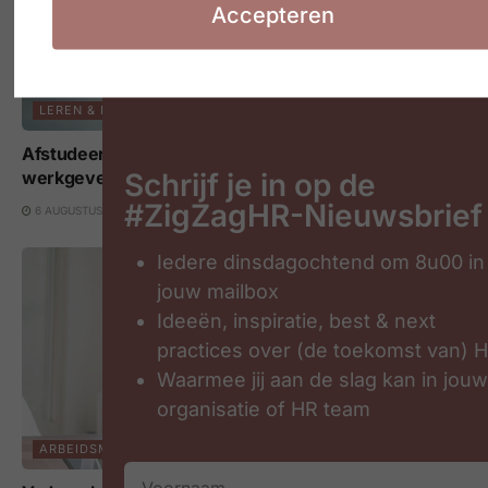
Accepteren
LEREN & LOOPBANEN
Afstudeerders zijn geen topprioriteit voor
werkgevers
Schrijf je in op de
#ZigZagHR-Nieuwsbrief
6 AUGUSTUS 2026
Iedere dinsdagochtend om 8u00 in
jouw mailbox
Ideeën, inspiratie, best & next
practices over (de toekomst van) 
Waarmee jij aan de slag kan in jou
organisatie of HR team
ARBEIDSMARKT