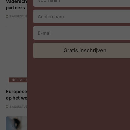
Vaderschapsverlof verandert de loopbaan van beide
partners
3 AUGUSTUS 2026
Gratis inschrijven
DIGITALISERING EN AI
Europese AI Act: nieuwe transparantieregels voor AI
op het werk gelden vanaf 3 augustus 2026
3 AUGUSTUS 2026