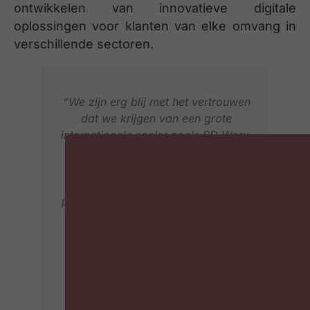
ontwikkelen van innovatieve digitale
oplossingen voor klanten van elke omvang in
verschillende sectoren.
“We zijn erg blij met het vertrouwen
dat we krijgen van een grote
internationale speler zoals SD Worx.
Hun geloof in Teal Partners en hun
beschikbare expertise en kracht
maken van SD Worx de ideale
partner. We zijn ervan overtuigd dat
deze samenwerking onze groei zal
versnellen en onze impact op de
digitale transformatie in
verschillende sectoren zal
vergroten”, zegt Koen Denies,
medeoprichter van Teal Partners.