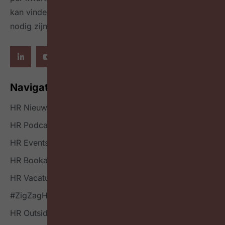
kan vinden en welke mindset en skillset daarvoor
nodig zijn.
Navigatie
HR Nieuws
HR Podcast
HR Events
HR Bookazine
HR Vacatures
#ZigZagHR NXT
HR Outside-in Inspiratie