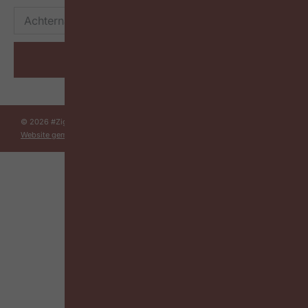
Inschrijven
© 2026 #ZigZagHR – Alle rechten voorbehouden –
Privacybeleid
–
Website gemaakt door Kreatix
– In opdracht van LICEU BVBA