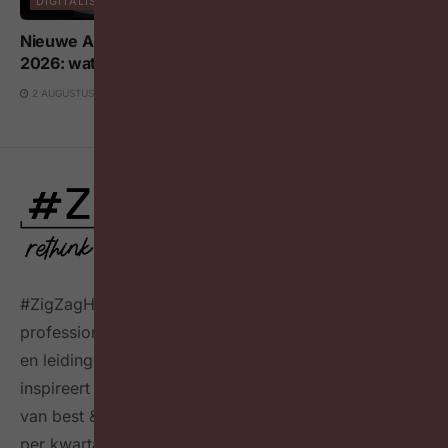
DIGITALISERING EN AI
Nieuwe AI-regels voor werkgevers vanaf 2 augustus
2026: wat moet je weten?
2 AUGUSTUS 2026
#ZigZagHR, dé HR-community
voor progressieve HR
professionals in België, connecteert HR professionals
en leidinggevenden op maandelijkse events,
inspireert over de toekomst van HR door het delen
van best & next practices online
én in een tijdschrift
per kwartaal
en geeft richting hoe HR zichzelf heruit