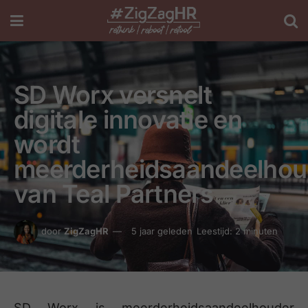
SD Worx versnelt
digitale innovatie en
wordt
meerderheidsaandeelhou
van Teal Partners
door
ZigZagHR
5 jaar geleden
Leestijd: 2 minuten
SD Worx is meerderheidsaandeelhouder