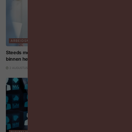
ARBEIDSMARKT
Steeds meer arbeidsovereenkomsten eindigen
binnen het eerste jaar
2 AUGUSTUS 2026