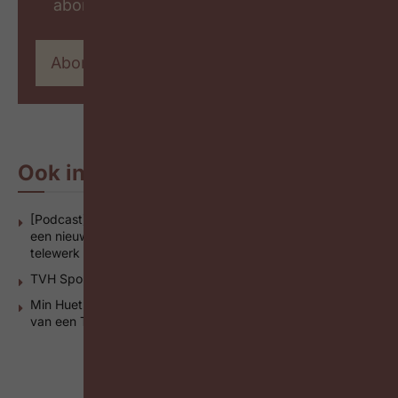
abonnees
Abonneer op #ZigZagHR
Ook interessant
[Podcast] Brainpickings: Rekrutering anno 2021: Waarom
een nieuwe mix van soft skills nodig is in tijden van
telewerk
TVH Sportbedrijf van het jaar
Min Huet (Aquafin) over Talentmanagement dat uitgaat
van een T-profiel