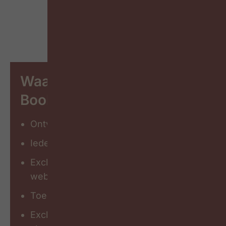
Waarom abonneren op ons
Bookazine?
Ontvang 4 bookazines per jaar
Ieder kwartaal 160 pagina’s verdieping
Exclusieve plus content op onze
website
Toegang tot ons volledige online archief
Exclusieve voordelen voor onze