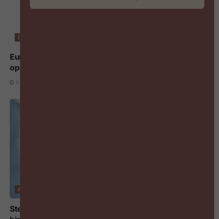
DIGITALISERING EN AI
Europese AI Act: nieuwe transparantieregels voor AI
op het werk gelden vanaf 3 augustus 2026
3 AUGUSTUS 2026
ARBEIDSMARKT
Steeds meer arbeidsovereenkomsten eindigen