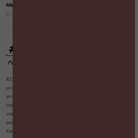
Middle managers krijgen de slechtste onboarding
28 JULI 2026
#ZigZagHR, dé HR-community
voor progressieve HR
professionals in België, connecteert HR professionals
en leidinggevenden op maandelijkse events,
inspireert over de toekomst van HR door het delen
van best & next practices online
én in een tijdschrift
per kwartaal
en geeft richting hoe HR zichzelf heruit
kan vinden en welke mindset en skillset daarvoor