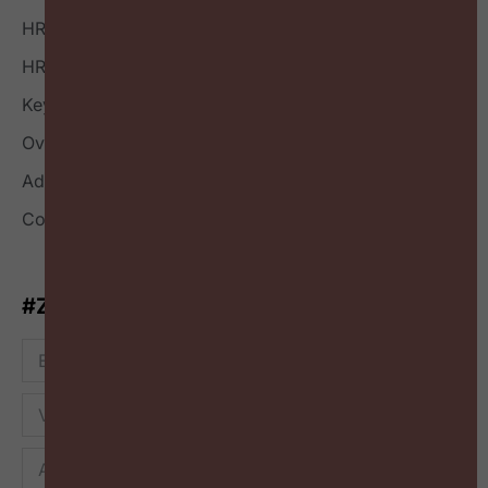
HR Index
HR Nieuwsbrief
Keynote
Over
Adverteren
Contact
#ZigZagHR-Nieuwsbrief