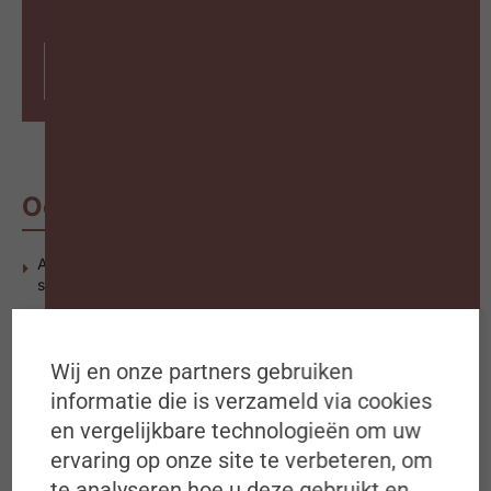
Abonneer op #ZigZagHR
Ook interessant
AI mag helpen, maar niet beslissen: Belg wil mens aan het
stuur bij sollicitaties
De toekomstkoffer van Bart Pinxten
Eerste HRM-bachelor van België: “Met AI wordt het
Wij en onze partners gebruiken
menselijke nóg belangrijker”
informatie die is verzameld via cookies
en vergelijkbare technologieën om uw
ervaring op onze site te verbeteren, om
Schrijf je in op de
LEES MEER
te analyseren hoe u deze gebruikt en