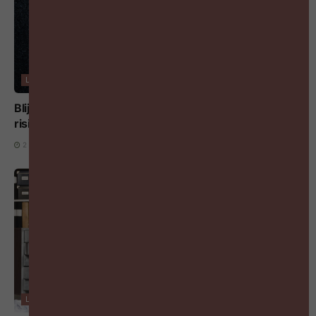
LEREN & LOOPBANEN
Blijft loopbaanbegeleiding toegankelijk? SERV ziet
risico’s in de hervorming van het loopbaankrediet
2 AUGUSTUS 2026
LEADERSHIP