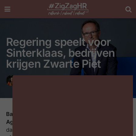
Regering speelt voor
Sinterklaas, bedrijven
krijgen Zwarte Piet
door
ZigZagHR
4 jaar geleden
Leestijd: 2 minuten
Bart Steukers, CEO van technologiefederatie
Agoria
, is niet te spreken over het loonakkoord
dat de federale regering vandaag heeft