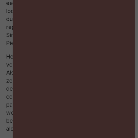
een percentje extra bovenop de automatische
loonindexatie kan gegeven worden. Ze gaat
dus in tegen haar eigen wet en haar eigen
regeerakkoord. De regering speelt hier voor
Sinterklaas, en de bedrijven krijgen de Zwarte
Piet toegeschoven”, zegt Bart Steukers.
Het verzoeningsvoorstel wordt nu opnieuw
voorgelegd aan de vakbonden en werkgevers.
Als die er niet uit raken, beslist de regering
zelf. “Indien dit bemiddelingsvoorstel ook de
definitieve beslissing zou worden, zullen wij als
constructieve sectororganisatie met de sociale
partners samenzitten en bekijken hoe we zo
weinig mogelijk verdere schade kunnen
berokkenen aan ons economisch weefsel”,
aldus nog Bart Steukers.