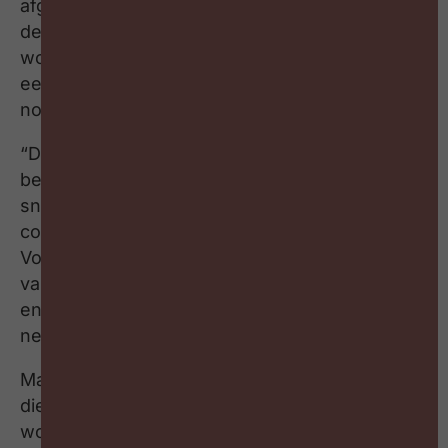
afgeklopt. Er komt een cheque tot 750 euro. Of
de premie uitbetaald wordt moet onderhandeld
worden tussen vakbonden en werkgevers,
eerst op sectorniveau en daarna eventueel
nog op bedrijfsniveau.
“Dit krijg ik moeilijk uitgelegd aan onze
bedrijfsleiders. Onze lonen stijgen 5,7 procent
sneller dan bij onze handelspartners en onze
competitiviteit gaat alle dagen achteruit.
Volgens de loonnormwet, de zogenaamde Wet
van ’96, wordt de loonnorm dan op nul gezet
en zal de regering bijkomende maatregelen
nemen om onze competitiviteit te beschermen.
Maar wat doet de regering? Ze geeft iedereen
die in een bedrijf werkt waar winst gemaakt
wordt de verwachting dat, via een premie, nog