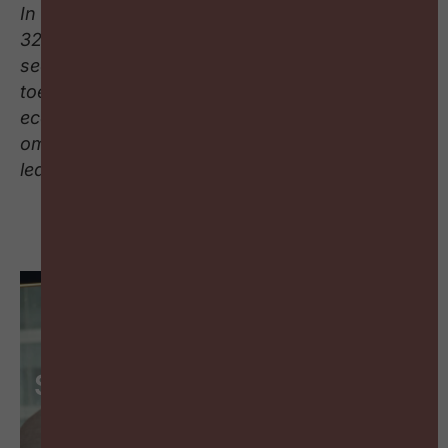
In de Belgische technologiesector werken
324.000 mensen direct en evenveel indirect. De
sector vertegenwoordigt negen procent van de
toegevoegde waarde van de Belgische
economie en haalt een goede helft van de
omzet uit export. Agoria telt meer dan 2050
leden.
Schrijf je in op de wekelijkse
HR-nieuwsbrief