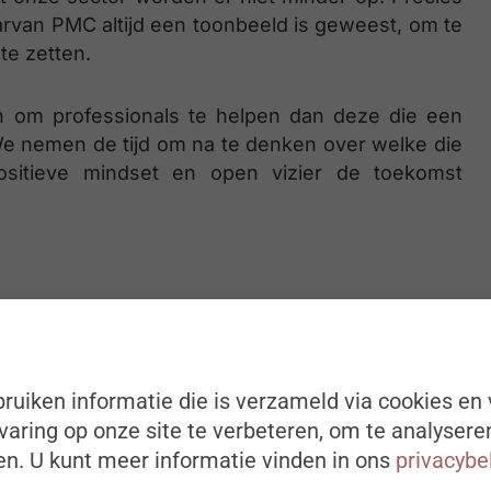
rvan PMC altijd een toonbeeld is geweest, om te
te zetten.
 om professionals te helpen dan deze die een
 nemen de tijd om na te denken over welke die
sitieve mindset en open vizier de toekomst
j een goede 170 HR-professionals, partners en
ri uitvoeren dan ook een fantastisch orgelpunt.
lopen vijftig jaar en op de positieve boodschap
ruiken informatie die is verzameld via cookies en 
e jaren willen blijven uitdragen.
aring op onze site te verbeteren, om te analysere
n. U kunt meer informatie vinden in ons
privacybe