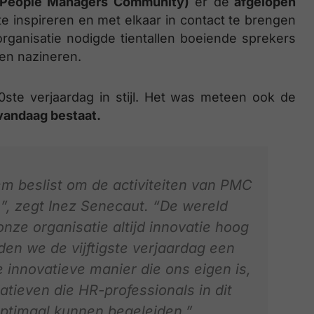
People Managers Community)
er de
afgelopen
e inspireren en met elkaar in contact te brengen
rganisatie nodigde tientallen boeiende sprekers
ven nazineren.
ste verjaardag in stijl. Het was meteen ook de
 vandaag bestaat.
m beslist om de activiteiten van PMC
n”, zegt Inez Senecaut. “De wereld
nze organisatie altijd innovatie hoog
den we de vijftigste verjaardag een
innovatieve manier die ons eigen is,
atieven die HR-professionals in dit
optimaal kunnen begeleiden.”