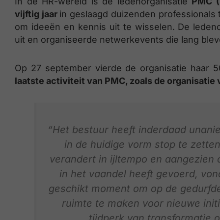
In de HR-wereld is de ledenorganisatie
PMC (
vijftig jaar
in geslaagd duizenden professionals t
om ideeën en kennis uit te wisselen. De ledeno
uit en organiseerde netwerkevents die lang ble
Op 27 september vierde de organisatie haar 50
laatste activiteit van PMC, zoals de organisatie
“Het bestuur heeft inderdaad unanie
in de huidige vorm stop te zette
verandert in ijltempo en aangezien o
in het vaandel heeft gevoerd, von
geschikt moment om op de gedurfde 
ruimte te maken voor nieuwe initi
tijdperk van transformatie 