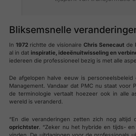
Bliksemsnelle veranderinge
In
1972
richtte de visionaire
Chris Senecaut
de P
al in dat
inspiratie, ideeënuitwisseling en verbin
iedereen die professioneel bezig is met alle asp
De afgelopen halve eeuw is personeelsbelei
Management. Vandaar dat PMC nu staat voor P
de terminologie vertaalt hoezeer ook in all
wereld is veranderd.
“En die veranderingen zetten zich nog altijd
oprichtster
. “Zeker nu het hybride en tijds- e
vinden. De uitdagingen voor de professionals u