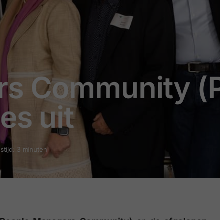
rs Community (
es uit
stijd: 3 minuten