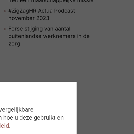
met een maatschappelijke missie
#ZigZagHR Actua Podcast
november 2023
Forse stijging van aantal
buitenlandse werknemers in de
zorg
vergelijkbare
n hoe u deze gebruikt en
leid
.