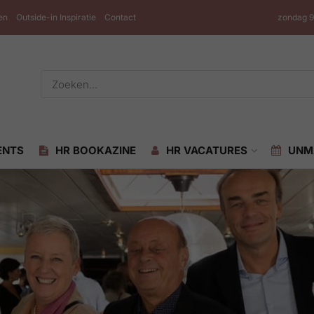
en
Outside-in Inspiratie
Contact
zondag 9
ENTS
HR BOOKAZINE
HR VACATURES
UNM