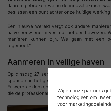
daarom gebruiken we nu de innovatiekracht waa
beslissen een punt achter onze huidige werking 
Een nieuwe wereld vergt ook andere manieren
halve eeuw enorm veel nut hebben bewezen. We
manieren kunnen zijn. We gaan met een po
tegemoet.”
Aanmeren in veilige haven
Op dinsdag 27 september was het feest waarbi
sponsors in het gezelschap van Jean Bosco Safa
Er werd geklonken op de successen van de afge
Wij en onze partners geb
die de professionals uit de sector ook de komend
technologieën om uw erv
voor marketingdoeleinde