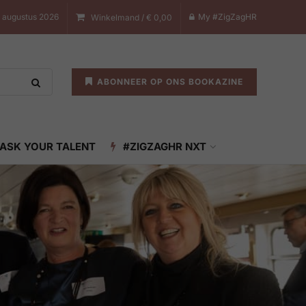
 augustus 2026
My #ZigZagHR
Winkelmand /
€
0,00
ABONNEER OP ONS BOOKAZINE
ASK YOUR TALENT
#ZIGZAGHR NXT