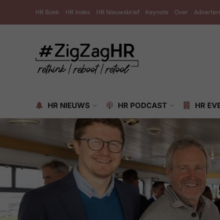
HR Boek
HR Index
HR Nieuwsbrief
Keynote
Over
Adverter
HR NIEUWS
HR PODCAST
HR EV