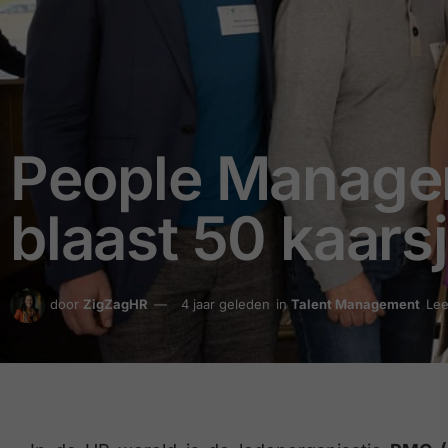
People Manage
blaast 50 kaarsj
door
ZigZagHR
4 jaar geleden
in
Talent Management
Lee