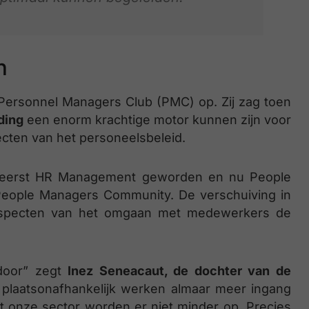
n
ersonnel Managers Club (PMC) op. Zij zag toen
ding
een enorm krachtige motor kunnen zijn voor
ecten van het personeelsbeleid.
d eerst HR Management geworden en nu People
eople Managers Community. De verschuiving in
e aspecten van het omgaan met medewerkers de
 door” zegt
Inez Seneacaut, de dochter van de
n plaatsonafhankelijk werken almaar meer ingang
it onze sector worden er niet minder op. Precies