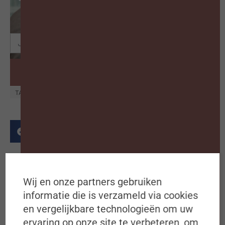
HR-nieuwsbrief
Schrijf in
TALENT MANAGEMENT
WELLBEING
Wij en onze partners gebruiken
informatie die is verzameld via cookies
en vergelijkbare technologieën om uw
ervaring op onze site te verbeteren, om