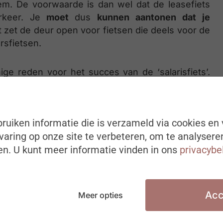
m. De voorwaarde is dan wel dat de leasefiets
rkeer. Je
moet
dus
kunnen aantonen dat je
t zet de deur open voor fietsen die deels voor de
rsfietsen.
nige reden voor het succes van de ‘salarisfiets’.
 het welzijn van hun werknemers
, hielp. In de
 tandvlees. Heel wat klanten gaven aan dat ze
ers gemotiveerd, betrokken én gewaardeerd te
ruiken informatie die is verzameld via cookies en 
rten kregen, is mooi meegenomen,” besluit Geert
aring op onze site te verbeteren, om te analysere
n. U kunt meer informatie vinden in ons
privacybe
R TRENDS
Acc
Meer opties