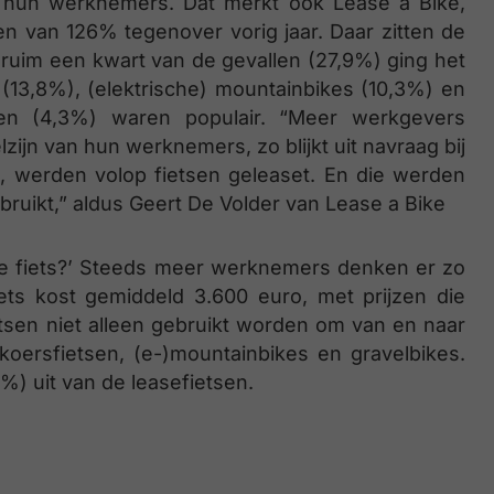
 hun werknemers. Dat merkt ook Lease a Bike,
en van 126% tegenover vorig jaar. Daar zitten de
n ruim een kwart van de gevallen (27,9%) ging het
 (13,8%), (elektrische) mountainbikes (10,3%) en
tsen (4,3%) waren populair. “Meer werkgevers
ijn van hun werknemers, zo blijkt uit navraag bij
, werden volop fietsen geleaset. En die werden
bruikt,” aldus Geert De Volder van Lease a Bike
 je fiets?’ Steeds meer werknemers denken er zo
iets kost gemiddeld 3.600 euro, met prijzen die
ietsen niet alleen gebruikt worden om van en naar
n koersfietsen, (e-)mountainbikes en gravelbikes.
%) uit van de leasefietsen.