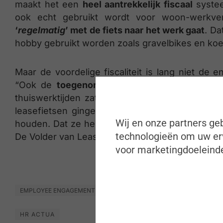
maakt het een
heel aantrekkelijk fiscaal
systee
ook echt gebruikt wordt voor woon-werkve
‘
regelmatig
’ met de fiets naar het werk gaat
. Da
hobby gebruikt worden zoals gravelbikes en koe
Maar de voordelige fiscaliteit is lang niet de e
“Ook de
toegenomen focus van bedrijven op
thuiswerktijden zaten veel werknemers op hun
leasefietsen gingen inzetten om hun werknem
Wij en onze partners geb
houden. Dat ze hen zo ook aan het fietsen/spo
technologieën om uw erv
De Volder van Lease a Bike.
voor marketingdoeleinde
EMPLOYEE ENGAGEMENT & EXPERIENCE
HR ADMINISTRATIE
H
HR ACTUA