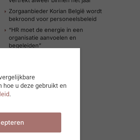
vertrekt alweer binnen het jaar
Zorgaanbieder Korian België wordt
bekroond voor personeelsbeleid
“HR moet de energie in een
organisatie aanvoelen en
begeleiden”
vergelijkbare
n hoe u deze gebruikt en
leid
.
epteren