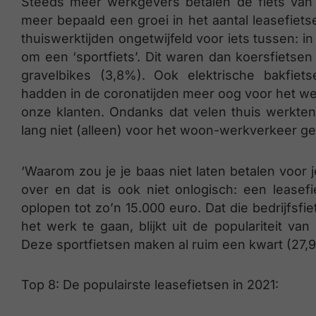
Steeds meer werkgevers betalen de fiets van
meer bepaald een groei in het aantal leasefiets
thuiswerktijden ongetwijfeld voor iets tussen: i
om een ‘sportfiets’. Dit waren dan koersfietsen
gravelbikes (3,8%). Ook elektrische bakfie
hadden in de coronatijden meer oog voor het welz
onze klanten. Ondanks dat velen thuis werkten
lang niet (alleen) voor het woon-werkverkeer ge
‘Waarom zou je je baas niet laten betalen voor
over en dat is ook niet onlogisch: een leasef
oplopen tot zo’n 15.000 euro. Dat die bedrijfsf
het werk te gaan, blijkt uit de populariteit va
Deze sportfietsen maken al ruim een kwart (27,9
Top 8: De populairste leasefietsen in 2021: