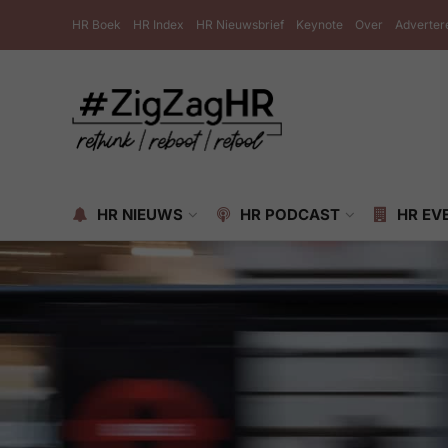
HR Boek
HR Index
HR Nieuwsbrief
Keynote
Over
Adverter
HR NIEUWS
HR PODCAST
HR EV