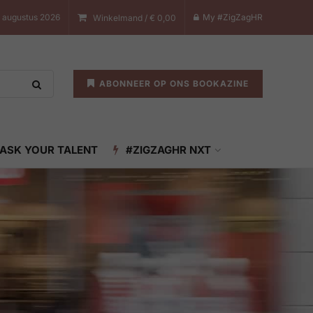
8 augustus 2026
My #ZigZagHR
Winkelmand /
€
0,00
ABONNEER OP ONS BOOKAZINE
ASK YOUR TALENT
#ZIGZAGHR NXT