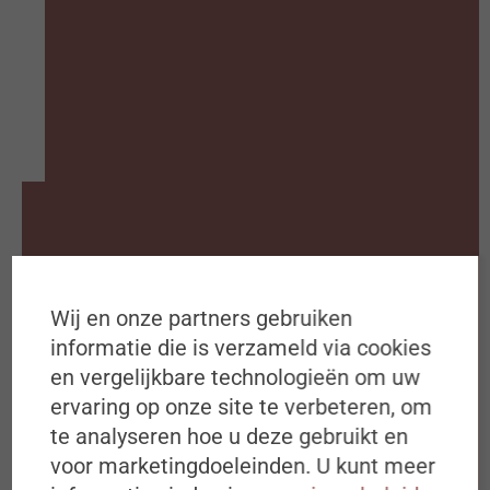
Jouw verhaal lanceren bij
#ZigZagHR?
Bespreek met ons de opties om jouw
Wij en onze partners gebruiken
informatie die is verzameld via cookies
branded content op onze site te zetten.
en vergelijkbare technologieën om uw
ervaring op onze site te verbeteren, om
Neem contact op
te analyseren hoe u deze gebruikt en
voor marketingdoeleinden. U kunt meer
Schrijf je in op de