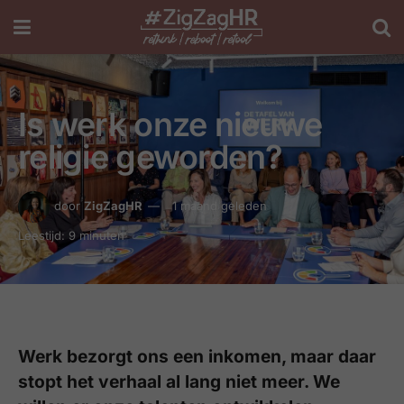
Is werk onze nieuwe
religie geworden?
door
ZigZagHR
1 maand geleden
Leestijd: 9 minuten
Werk bezorgt ons een inkomen, maar daar
stopt het verhaal al lang niet meer. We