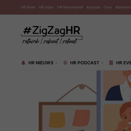
HR Boek
HR Index
HR Nieuwsbrief
Keynote
Over
Adverter
HR NIEUWS
HR PODCAST
HR EV