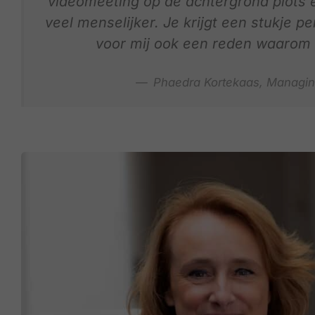
videomeeting op de achtergrond plots e
veel menselijker. Je krijgt een stukje p
voor mij ook een reden waarom 
Phaedra Kortekaas, Managing