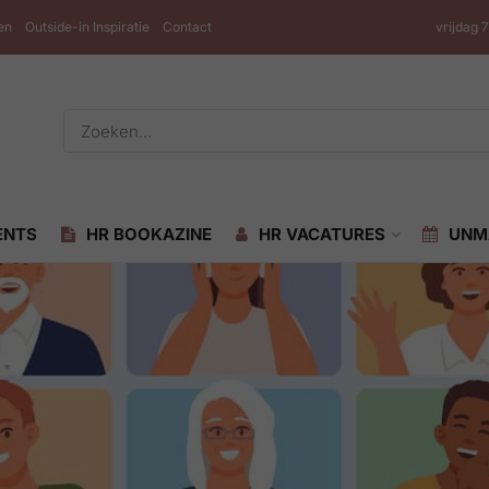
en
Outside-in Inspiratie
Contact
vrijdag 
ENTS
HR BOOKAZINE
HR VACATURES
UNM