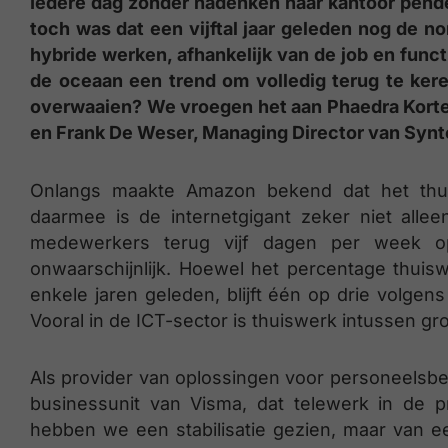
Iedere dag zonder nadenken naar kantoor pend
toch was dat een vijftal jaar geleden nog de no
hybride werken, afhankelijk van de job en funct
de oceaan een trend om volledig terug te kere
overwaaien? We vroegen het aan Phaedra Korte
en Frank De Weser, Managing Director van Synt
Onlangs maakte Amazon bekend dat het thui
daarmee is de internetgigant zeker niet alle
medewerkers terug vijf dagen per week op 
onwaarschijnlijk. Hoewel het percentage thuiswe
enkele jaren geleden, blijft één op drie volgens
Vooral in de ICT-sector is thuiswerk intussen gr
Als provider van oplossingen voor personeelsb
businessunit van Visma, dat telewerk in de pra
hebben we een stabilisatie gezien, maar van ee