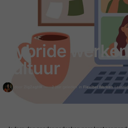
Hybride werken:
cultuur
door
ZigZagHR
2 jaar geleden
in
Flexibel Werken
Leestij