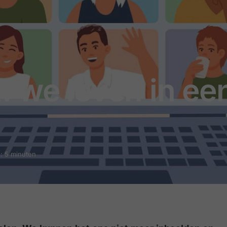
 we leven in ee
d: 5 minuten