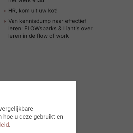
het werk #138
HR, kom uit uw kot!
Van kennisdump naar effectief
leren: FLOWsparks & Liantis over
leren in de flow of work
vergelijkbare
n hoe u deze gebruikt en
leid
.