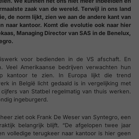
elen. We kunnen het ons niet meer inbeelden en
rmaalste zaak van de wereld. Terwijl in ons land
ie, de norm lijkt, zien we aan de andere kant van
n naar kantoor. Komt die evolutie ook naar hier
kaas, Managing Director van SAS in de Benelux,
egro.
swerk voor bedienden in de VS afschaft. En
en. Veel Amerikaanse bedrijven verwachten hun
kantoor te zien. In Europa lijkt die trend
rk in België licht gedaald is in vergelijking met
 cijfers van Statbel regelmatig van thuis werken.
ondig ingeburgerd.
eheer ziet ook Frank De Weser van Syntegro, een
ktijk belangrijk blijft. “De afgelopen twee jaar
n volledige terugkeer naar kantoor is hier geen