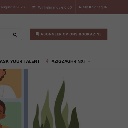
7 augustus 2026
My #ZigZagHR
Winkelmand /
€
0,00
ABONNEER OP ONS BOOKAZINE
ASK YOUR TALENT
#ZIGZAGHR NXT