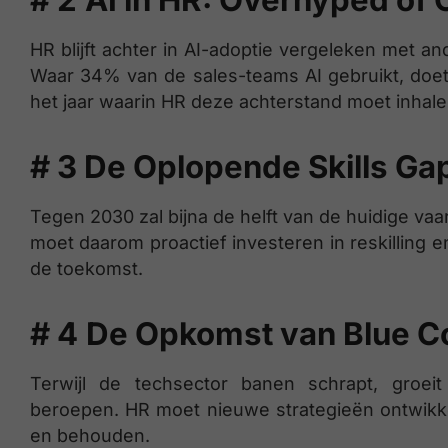
# 2
AI in HR: Overhyped o
HR blijft achter in AI-adoptie vergeleken met an
Waar 34% van de sales-teams AI gebruikt, doet
het jaar waarin HR deze achterstand moet inhale
# 3 De Oplopende Skills Ga
Tegen 2030 zal bijna de helft van de huidige va
moet daarom proactief investeren in reskilling 
de toekomst.
# 4
De Opkomst van Blue Co
Terwijl de techsector banen schrapt, groe
beroepen. HR moet nieuwe strategieën ontwikk
en behouden.