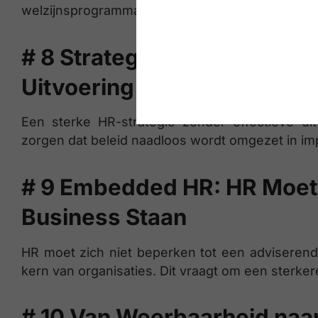
welzijnsprogramma’s.
# 8 Strategische HR is Niet
Uitvoering
Een sterke HR-strategie zonder effectieve ui
zorgen dat beleid naadloos wordt omgezet in imp
# 9 Embedded HR: HR Moet 
Business Staan
HR moet zich niet beperken tot een adviserende
kern van organisaties. Dit vraagt om een sterke
# 10 Van Weerbaarheid naar