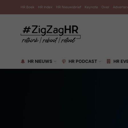
HR Boek
HR Index
HR Nieuwsbrief
Keynote
Over
Adverter
HR NIEUWS
HR PODCAST
HR EV