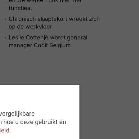
én we werken ook niet met
functies.
Chronisch slaaptekort wreekt zich
op de werkvloer
Leslie Cottenjé wordt general
manager Codit Belgium
vergelijkbare
n hoe u deze gebruikt en
leid
.