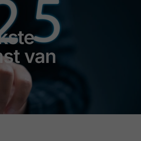
kste
st van