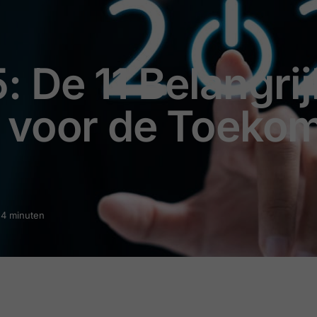
 De 11 Belangrij
 voor de Toekom
: 4 minuten