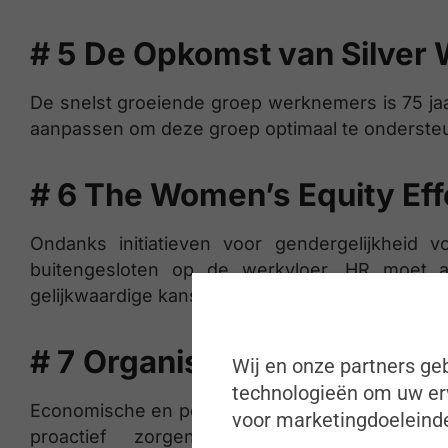
# 5
De Opkomst van Silver 
De snelst groeiende groep werknemers is 75 j
aanpassen om deze groep optimaal te ondersteune
# 6 The Women’s Equity Eff
Ondanks initiatieven voor gendergelijkhei
buitengesloten op de werkvloer. HR moet a
gelijkwaardige kansen voor vrouwen en andere
# 7
Organisatorische Angst
Wij en onze partners geb
technologieën om uw erv
Economische en politieke onzekerheid zorgen 
voor marketingdoeleinde
proactief zorgen voor psychologische v