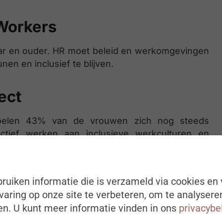
Workers
aar en ouder. HR moet beleid en werkomgevingen
n en inclusief te blijven.
ect
d voelen 43% van de vrouwen zich nog steeds
ctief werken aan inclusieve werkculturen en
 ondervertegenwoordigde groepen.
 en Onzekerheid
ruiken informatie die is verzameld via cookies en 
aring op onze site te verbeteren, om te analysere
voor angst en stress onder werknemers. HR moet
n. U kunt meer informatie vinden in ons
privacybe
eiligheid, transparante communicatie en