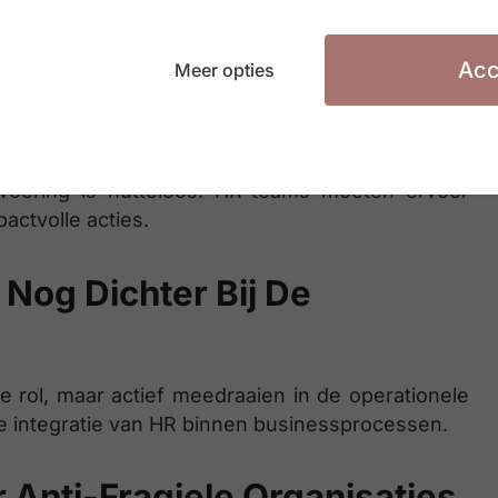
Acc
Meer opties
s Zonder Tactische
tvoering is nutteloos. HR-teams moeten ervoor
actvolle acties.
Nog Dichter Bij De
 rol, maar actief meedraaien in de operationele
re integratie van HR binnen businessprocessen.
 Anti-Fragiele Organisaties