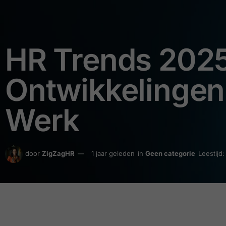
HR Trends 2025:
Ontwikkelingen
Werk
door
ZigZagHR
1 jaar geleden
in
Geen categorie
Leestijd