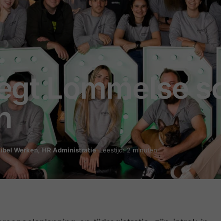
 legt Lommelse s
n
xibel Werken
,
HR Administratie
Leestijd: 2 minuten