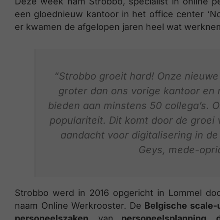
Deze week nam Strobbo, specialist in online pers
een gloednieuw kantoor in het office center ‘No
er kwamen de afgelopen jaren heel wat werknem
“Strobbo groeit hard! Onze nieuwe 
groter dan ons vorige kantoor en m
bieden aan minstens 50 collega’s. O
populariteit. Dit komt door de groei 
aandacht voor digitalisering in de
Geys, mede-opric
Strobbo werd in 2016 opgericht in Lommel do
naam Online Werkrooster. De
Belgische scale-
personeelszaken
, van
personeelsplanning
,