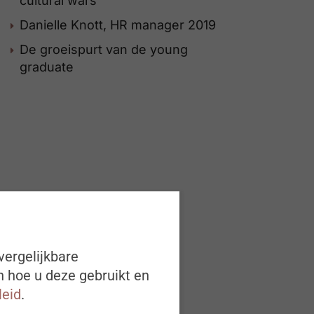
cultural wars
Danielle Knott, HR manager 2019
De groeispurt van de young
graduate
vergelijkbare
n hoe u deze gebruikt en
leid
.