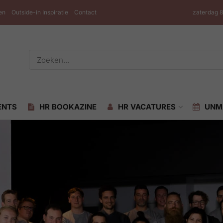
en
Outside-in Inspiratie
Contact
zaterdag 
ENTS
HR BOOKAZINE
HR VACATURES
UNM