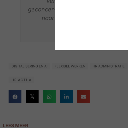
vergaderruimtes, … en plaats
geconcentreerd te werken. We kunne
naar onze huidige werknemers 
toekomstige collega’s 
DIGITALISERING EN AI
FLEXIBEL WERKEN
HR ADMINISTRATIE
HR ACTUA
LEES MEER