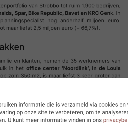
enportfolio van Strobbo tot ruim 1.900 bedrijven,
nalds, Spar, Bike Republic, Bavet en KRC Gen
k. In
anningspecialist nog anderhalf miljoen euro.
ot maar liefst 2,5 miljoen euro (+ 66,7%).
pakken
milie en klanten, nemen de 35 werknemers van
uik in het
office center ‘Noordlink’, in de Louis
op zo’n 350 m2, is maar liefst 3 keer groter dan
atie plaats bieden aan minstens 50 werknemers.
ruiken informatie die is verzameld via cookies en 
sfeer, met veel natuurlijk licht, een
aring op onze site te verbeteren, om te analysere
n. U kunt meer informatie vinden in ons
privacybe
ige koffiehoekjes, een game corner,