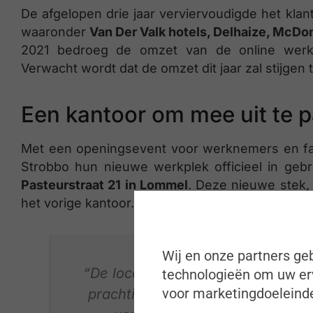
De afgelopen drie jaar verviervoudigde het klant
waaronder
Van Der Valk hotels, Delhaize, McDo
2021 bedroeg de omzet van de online werkpl
Verwacht wordt dat de omzet dit jaar zal stijgen t
Een kantoor om mee uit te 
Met een openingsevent voor werknemers en fa
Strobbo hun nieuwe werkplek officieel in gebr
Pasteurstraat 21 in Lommel
. Deze nieuwe stek, 
het vorige kantoor. Op 3 jaar tijd moet deze loc
Wij en onze partners geb
“De locatie baadt in een huiselijke 
technologieën om uw erv
voor marketingdoeleinde
prachtig uitzicht, planten, gezell