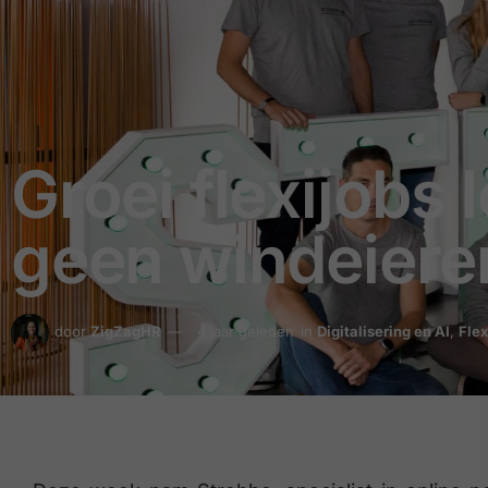
Groei flexijobs
geen windeiere
door
ZigZagHR
4 jaar geleden
in
Digitalisering en AI
,
Fle