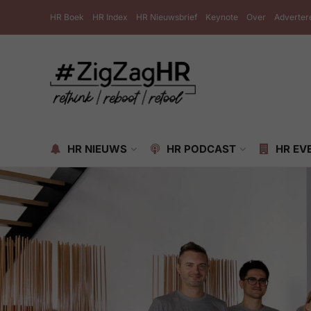
HR Boek
HR Index
HR Nieuwsbrief
Keynote
Over
Adverter
HR NIEUWS
HR PODCAST
HR EV