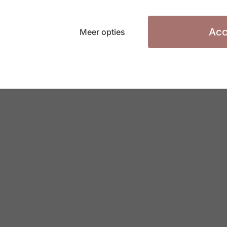
en waar je apart kan zitten om
n er echt mee uitpakken, niet alleen
en klanten, maar ook naar onze
Acc
Meer opties
toe,” besluit Nick Geys