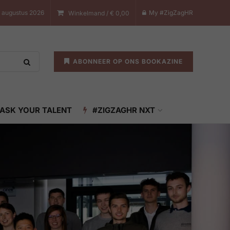
8 augustus 2026
My #ZigZagHR
Winkelmand /
€
0,00
ABONNEER OP ONS BOOKAZINE
ASK YOUR TALENT
#ZIGZAGHR NXT