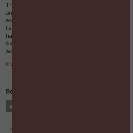
They are a team of 700+ professionals with
annual revenue exceeding €85 millions. Firmly
established in France (Île-de-France, Lille,
Lyon, Nantes and Toulouse), ACT-ON GROUP
has expanded with offices in Belgium,
Switzerland and Germany, supporting clients
across Europe and internationally.
More info
Bekijk of beluister onze podcasts op
TALENT MANAGEMENT
CHANGE &