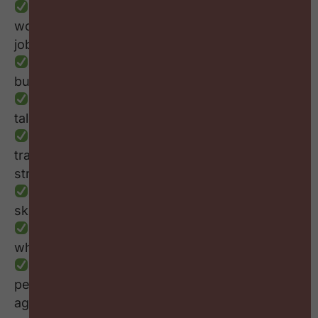
Why technological change, AI and
workforce transformation are making traditional
job structures less effective
Why skills are not just an HR topic but a
business necessity
Why organizations frequently overlook
talent they already have
How project-based work is challenging
traditional career paths and organizational
structures
The opportunities and risks of AI-powered
skills intelligence
The biggest barriers organizations face
when becoming more skills-based
How skills can create both greater
personalization for employees and greater
agility for organizations