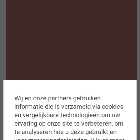
Waarom abonneren op ons
Bookazine?
Ontvang 4 bookazines per jaar
Ieder kwartaal 160 pagina’s verdieping
Exclusieve plus content op onze
website
Toegang tot ons volledige online archief
Exclusieve voordelen voor onze
abonnees
Wij en onze partners gebruiken
informatie die is verzameld via cookies
en vergelijkbare technologieën om uw
Abonneer op #ZigZagHR
ervaring op onze site te verbeteren, om
te analyseren hoe u deze gebruikt en