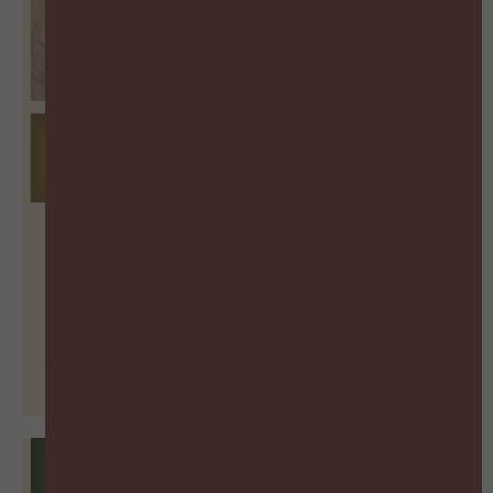
De vergeten succesfactor van
Learning
BEKIJK PODCAST
26 juni 2026