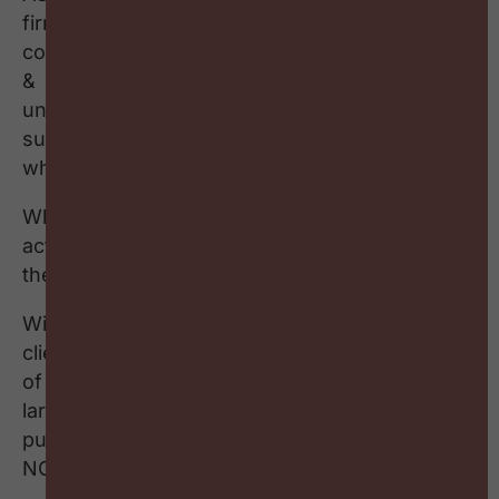
firm, and a market leader in #HumanTech. They
combine advanced expertise in STRATEGY, HR
& HRIS, DATA & TECHNOLOGY, and a deep
understanding of our partner ecosystem, to
support all types of transformation projects,
whether organizational, cultural or digital.
What sets them apart? Their unique ability to
activate performance drivers by operating at
the intersection of People and Technology.
With 25 years of experience and over 1,500
client engagements, they serve a wide range
of organizations, from mid-sized businesses to
large international corporations, as well as
public sector institutions, associations and
NGOs.