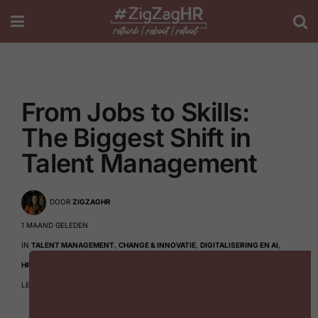
From Jobs to Skills:
The Biggest Shift in
Talent Management
DOOR
ZIGZAGHR
1 MAAND GELEDEN
IN
TALENT MANAGEMENT
,
CHANGE & INNOVATIE
,
DIGITALISERING EN AI
,
HR TRENDS
,
LEREN & LOOPBANEN
LEESTIJD: 3 MINUTEN