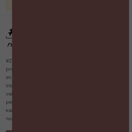
15 juni 2026
#ZigZagHR, dé HR-community
voor progressieve HR
professionals in België, connecteert HR professionals
en leidinggevenden op maandelijkse events,
inspireert over de toekomst van HR door het delen
van best & next practices online
én in een tijdschrift
per kwartaal
en geeft richting hoe HR zichzelf heruit
kan vinden en welke mindset en skillset daarvoor
nodig zijn.