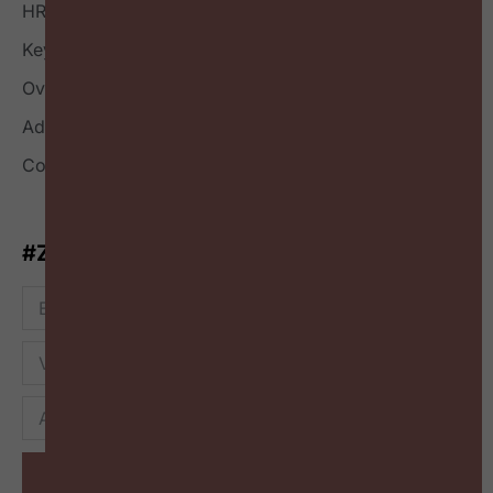
HR Nieuwsbrief
Keynote
Over
Adverteren
Contact
#ZigZagHR-Nieuwsbrief
Inschrijven