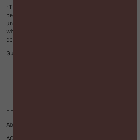
“The challenge is no longer putting the right
person in the right job. The challenge is
understanding which skills you have today,
which skills you’ll need tomorrow, and how to
connect both.”
Guests:
Geert VAN GUCHT:
g.vangucht@actongroup.com
Rodolphe DE TORQUAT:
r.detorquat@actongroup.com
===
About ACT-ON GROUP
ACT-ON GROUP is a consulting and services