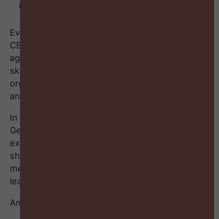
Everyone is talking about skills. HR leaders,
CEOs, analysts and technology vendors all
agree that skills are becoming critical. But if
skills are so important, why are most
organizations still built around jobs, functions
and organizational charts?
In this episode, Lesley Arens sits down with
Geert Van Gucht and Rodolphe de Torquat to
explore why the conversation about talent is
shifting from jobs to skills, and what that
means for organizations, employees and HR
leaders.
Among the topics discussed: