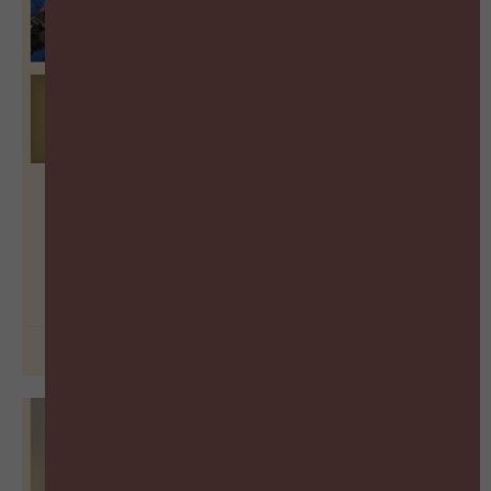
Hoe meet je leiderschap in een
wereld vol paradoxen?
BEKIJK PODCAST
29 juni 2026