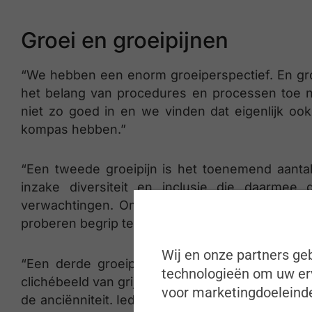
Groei en groeipijnen
“We hebben een enorm groeiperspectief. En groe
het belang van procedures en processen toe naa
niet zo goed in en we vinden dat eigenlijk ook
kompas hebben.”
“Een tweede groeipijn is het toenemend aanta
inzake diversiteit en inclusie die daarmee
verwachtingen. Om daar een passend antwoo
proberen begrip te hebben voor elkaar en respec
Wij en onze partners geb
“Een derde groeipijn vormt de zoektocht naar v
technologieën om uw erv
clichébeeld van grijze mannen in maatpak. Maar
voor marketingdoeleinde
de anciënniteit. Iedereen is hier welkom, dat z