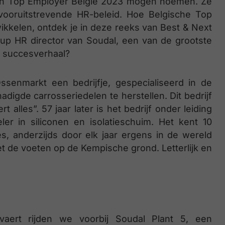
 zich Top Employer België 2023 mogen noemen. Ze
vooruitstrevende HR-beleid. Hoe Belgische Top
ikkelen, ontdek je in deze reeks van Best & Next
roup HR director van Soudal, een van de grootste
at succesverhaal?
senmarkt een bedrijfje, gespecialiseerd in de
igde carrosseriedelen te herstellen. Dit bedrijf
lles”. 57 jaar later is het bedrijf onder leiding
er in siliconen en isolatieschuim. Het kent 10
ies, anderzijds door elk jaar ergens in de wereld
et de voeten op de Kempische grond. Letterlijk en
ert rijden we voorbij Soudal Plant 5, een