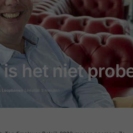
 is het niet prob
& Loopbanen
Leestijd: 5 minuten