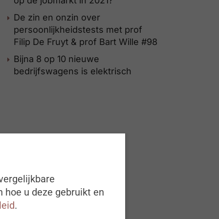
op de jobmarkt in 2021?
De zin en onzin over
persoonlijkheidstests met prof
Filip De Fruyt & prof Bart Wille #98
Bijna 8 op 10 nieuwe
bedrijfswagens is elektrisch
vergelijkbare
n hoe u deze gebruikt en
leid
.