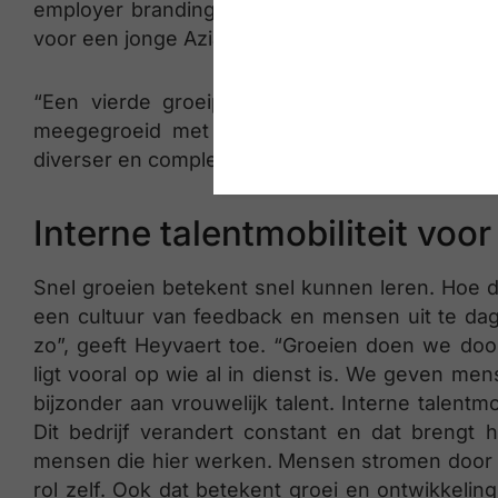
employer branding campagne zal daar hopelij
voor een jonge Aziatische vrouw om te tonen da
“Een vierde groeipijn situeert zich bij onze 
meegegroeid met dit bedrijf. Nu onze afdeli
diverser en complexer, evolueren ze van een expe
Interne talentmobiliteit voo
Snel groeien betekent snel kunnen leren. Hoe do
een cultuur van feedback en mensen uit te dage
zo”, geeft Heyvaert toe. “Groeien doen we doo
ligt vooral op wie al in dienst is. We geven me
bijzonder aan vrouwelijk talent. Interne talentm
Dit bedrijf verandert constant en dat brengt
mensen die hier werken. Mensen stromen door n
rol zelf. Ook dat betekent groei en ontwikkelin