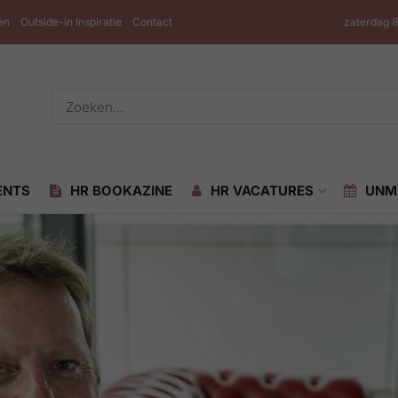
en
Outside-in Inspiratie
Contact
zaterdag 
ENTS
HR BOOKAZINE
HR VACATURES
UNM