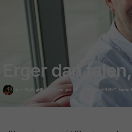
Erger dan falen,
door
ZigZagHR
3 jaar geleden
in
#ZigZagHR NXT
,
Leren 