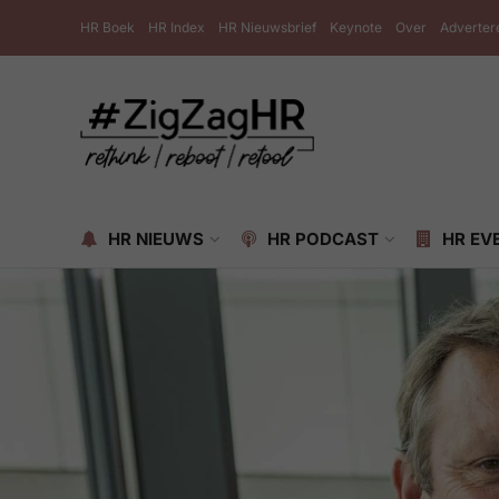
HR Boek
HR Index
HR Nieuwsbrief
Keynote
Over
Adverter
HR NIEUWS
HR PODCAST
HR EV