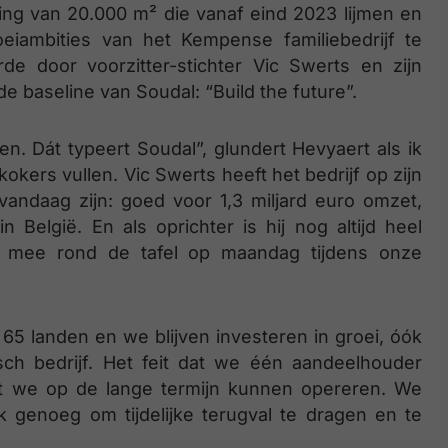
ng van 20.000 m² die vanaf eind 2023 lijmen en
iambities van het Kempense familiebedrijf te
e door voorzitter-stichter Vic Swerts en zijn
 baseline van Soudal: “Build the future”.
. Dát typeert Soudal”, glundert Hevyaert als ik
okers vullen. Vic Swerts heeft het bedrijf op zijn
vandaag zijn: goed voor 1,3 miljard euro omzet,
België. En als oprichter is hij nog altijd heel
zit mee rond de tafel op maandag tijdens onze
 65 landen en we blijven investeren in groei, óók
sch bedrijf. Het feit dat we één aandeelhouder
at we op de lange termijn kunnen opereren. We
rk genoeg om tijdelijke terugval te dragen en te