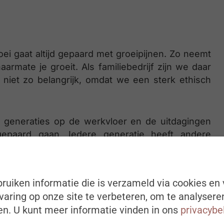
i gaat altijd gepaard met groeipijnen. Zo neemt
rmate je groeit. Als familiebedrijf zijn we daar
 niet zo belangrijk, omdat we een sterk ethisch
l generaties op de werkvloer en de uitdagingen
 gepaard gaan. Iedere generatie heeft andere
rd op te geven, bieden we workshops aan. We
t te tonen voor de verschillen.”
ruiken informatie die is verzameld via cookies en 
rouwelijk talent. Onze directie bestaat uit het
aring op onze site te verbeteren, om te analysere
 dat heeft meer te maken met het lage verloop en
n. U kunt meer informatie vinden in ons
privacybe
ie je aan onze recente aanwervingen. En ook onze