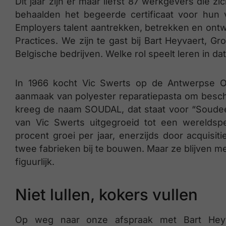
Dit jaar zijn er maar liefst 87 werkgevers die
behaalden het begeerde certificaat voor hun 
Employers talent aantrekken, betrekken en ontw
Practices. We zijn te gast bij Bart Heyvaert, G
Belgische bedrijven. Welke rol speelt leren in d
In 1966 kocht Vic Swerts op de Antwerpse Os
aanmaak van polyester reparatiepasta om beschad
kreeg de naam SOUDAL, dat staat voor “Soudeert a
van Vic Swerts uitgegroeid tot een wereldspel
procent groei per jaar, enerzijds door acquisit
twee fabrieken bij te bouwen. Maar ze blijven m
figuurlijk.
Niet lullen, kokers vullen
Op weg naar onze afspraak met Bart Heyva