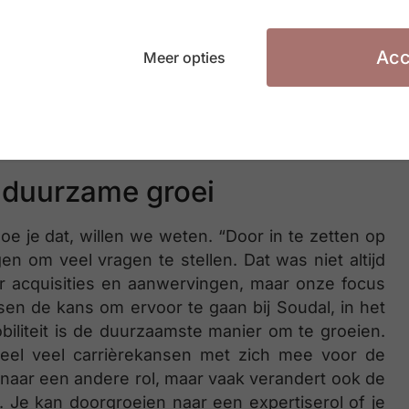
k ook toe bijdragen. We hebben bewust gekozen
t we diversiteit omarmen.”
Acc
Meer opties
leidinggevenden. Heel wat leidinggevenden zijn
ngen groter worden en de samenstelling ervan
rtrol naar die van coach en leider.”
r duurzame groei
e je dat, willen we weten. “Door in te zetten op
n om veel vragen te stellen. Dat was niet altijd
r acquisities en aanwervingen, maar onze focus
nsen de kans om ervoor te gaan bij Soudal, in het
obiliteit is de duurzaamste manier om te groeien.
 heel veel carrièrekansen met zich mee voor de
aar een andere rol, maar vaak verandert ook de
g. Je kan doorgroeien naar een expertiserol of je