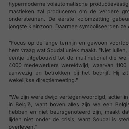
hypermoderne volautomatische productievestigi
mastieken zal produceren om de verdere groe
ondersteunen. De eerste kolomzetting gebeurd
jongste kleinzoon. Daarmee symboliseerden ze de
“Focus op de lange termijn en gewoon voortdoen
hem vraag wat Soudal uniek maakt. “Niet lullen, k
eentje uitgebouwd tot de multinational die we 
4000 medewerkers wereldwijd, waarvan 1100 in 
aanwezig en betrokken bij het bedrijf. Hij 
wekelijkse directiemeeting.”
“We zijn wereldwijd vertegenwoordigd, actief in
in België, want boven alles zijn we een Belgi
hebben en niet beursgenoteerd zijn, maakt d
lijden niet onder de crisis, want Soudal is ste
overleven.”