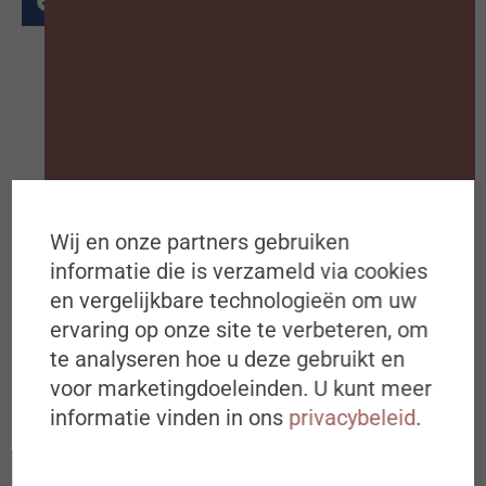
Wij en onze partners gebruiken
informatie die is verzameld via cookies
en vergelijkbare technologieën om uw
ervaring op onze site te verbeteren, om
te analyseren hoe u deze gebruikt en
Waarom abonneren op ons
Schrijf je in op de
voor marketingdoeleinden. U kunt meer
#ZigZagHR-Nieuwsbrief
Bookazine?
informatie vinden in ons
privacybeleid
.
Iedere dinsdagochtend om 8u00 in
Ontvang 4 bookazines per jaar
jouw mailbox