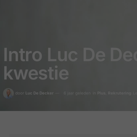
Intro Luc De De
kwestie
door
Luc De Decker
6 jaar geleden
in
Plus
,
Rekrutering
Le