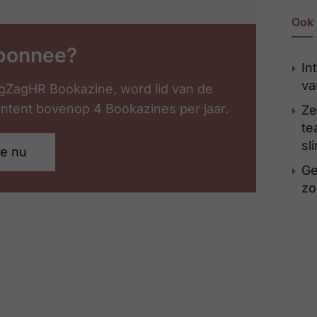
Ook 
bonnee?
In
va
gZagHR Bookazine, word lid van de
content bovenop 4 Bookazines per jaar.
Ze
te
sl
je nu
Ge
zo