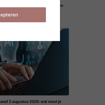
ieregels voor AI op het werk gelden
epteren
anaf 2 augustus 2026: wat moet je