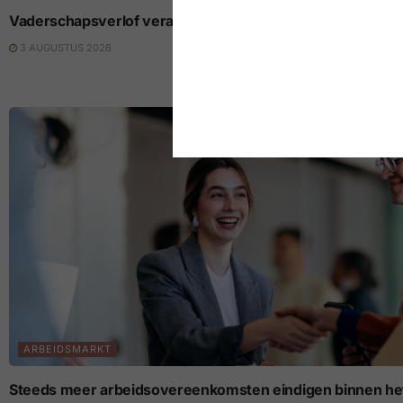
Vaderschapsverlof verandert de loopbaan van beide part
3 AUGUSTUS 2026
ARBEIDSMARKT
Steeds meer arbeidsovereenkomsten eindigen binnen het