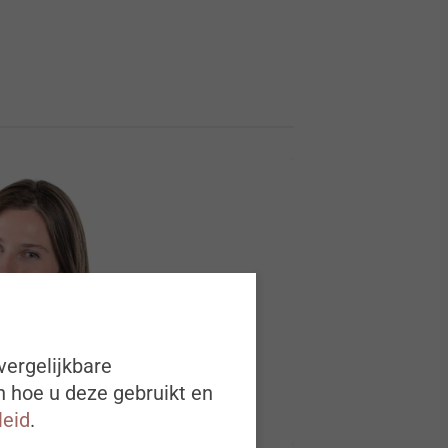
vergelijkbare
n hoe u deze gebruikt en
leid
.