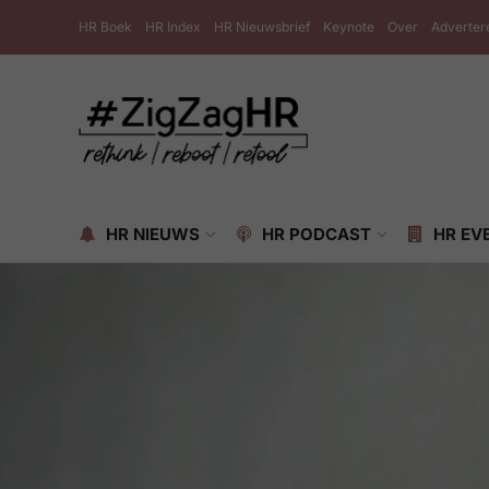
HR Boek
HR Index
HR Nieuwsbrief
Keynote
Over
Adverter
HR NIEUWS
HR PODCAST
HR EV