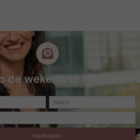
 op de wekelijkse HR-nieuws
Inschrijven