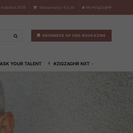
 augustus 2026
My #ZigZagHR
Winkelmand /
€
0,00
ABONNEER OP ONS BOOKAZINE
ASK YOUR TALENT
#ZIGZAGHR NXT