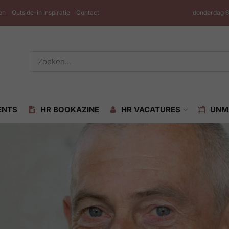
en
Outside-in Inspiratie
Contact
donderdag 6
ENTS
HR BOOKAZINE
HR VACATURES
UNM