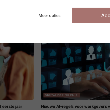
ners
Europese AI Act: nieuwe transparant
vanaf 3 augustus 2026
Acc
Meer opties
3 AUGUSTUS 2026
DIGITALISERING EN AI
 eerste jaar
Nieuwe AI-regels voor werkgevers v