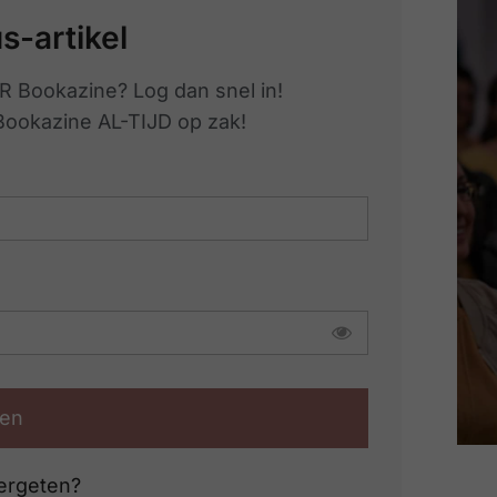
us-artikel
R Bookazine? Log dan snel in!
 Bookazine AL-TIJD op zak!
en
ergeten?