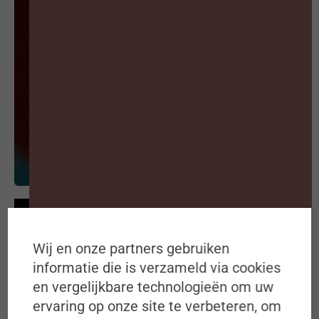
Wij en onze partners gebruiken
informatie die is verzameld via cookies
en vergelijkbare technologieën om uw
ervaring op onze site te verbeteren, om