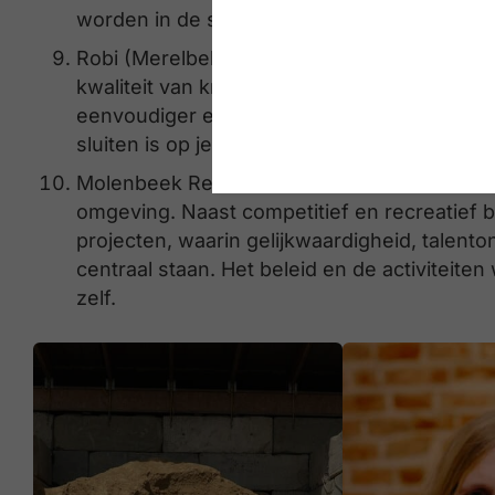
worden in de samenleving en geen nieuwe st
Robi (Merelbeke): water verpakken en trans
kwaliteit van kraanwater optimaal is. Robi 
eenvoudiger en goedkoper te drinken, zoals 
sluiten is op je bestaande kraan en waarmee
Molenbeek Rebels (Brussel): een basketbal
omgeving. Naast competitief en recreatief b
projecten, waarin gelijkwaardigheid, talen
centraal staan. Het beleid en de activiteite
zelf.