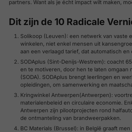
partners. Want als je écht impact wilt maken, mo
Dit zijn de 10 Radicale Ver
Solikoop (Leuven): een netwerk van vaste e
winkelen, niet enkel mensen uit kansengro
aan een verlaagd tarief, dat automatisch en
SODAplus (Sint-Denijs-Westrem): coacht 65
en te motiveren, door hen te laten omgaan me
(SODA). SODAplus brengt leerlingen en we
opleidingen, om samenwerking en maatschap
Kringwinkel Antwerpen(Antwerpen): voortr
materialenbeleid en circulaire economie. Enk
Antwerpen zijn pilootprojecten rond halfaut
de ontmanteling van brandweerpakken.
BC Materials (Brussel): in België graaft men