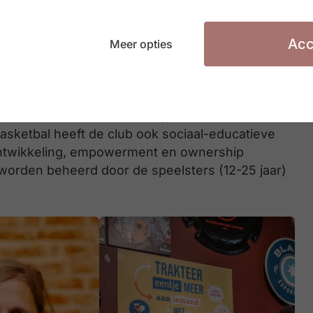
rafbare feiten meer te plegen.
porteren is absurd, zeker in een regio waar de
Acc
Meer opties
biedt diverse oplossingen om duurzamer,
een slimme waterfilter, die gemakkelijk aan te
 je zelf de smaak van je kraanwater kan kiezen.
club voor en door 300 meisjes uit een kwetsbare
asketbal heeft de club ook sociaal-educatieve
tontwikkeling, empowerment en ownership
n worden beheerd door de speelsters (12-25 jaar)