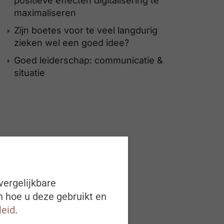
positieve effecten digitalisering te
maximaliseren
Zijn boetes voor te veel langdurig
zieken wel een goed idee?
Goed leiderschap: communicatie &
situatie
vergelijkbare
n hoe u deze gebruikt en
leid
.