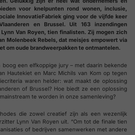
en. Gelukkig zijn er heel wat ondernemers en
bieden voor knelpunten rond wonen, inclusie,
ciale InnovatieFabriek ging voor de vijfde keer
 Vlaanderen en Brussel. Uit 163 inzendingen
 Lynn Van Royen, tien finalisten. Zij mogen zich
an Molenbeek Rebels, dat meisjes empowert via
inzet om oude brandweerpakken te ontmantelen.
n boog een elfkoppige jury – met daarin bekende
an Hautekiet en Marc Michils van Kom op tegen
iecriteria waren helder: wat maakt de oplossing
anderen of Brussel? Hoe biedt ze een oplossing
m mainstream te worden in onze samenleving?
odes die zowel creatief zijn als een wezenlijk
zitter Lynn Van Royen uit. “Om tot de finale tien
ganisaties of bedrijven samenwerken met andere