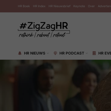
HR Boek
HR Index
HR Nieuwsbrief
Keynote
Over
Adverter
HR NIEUWS
HR PODCAST
HR EV