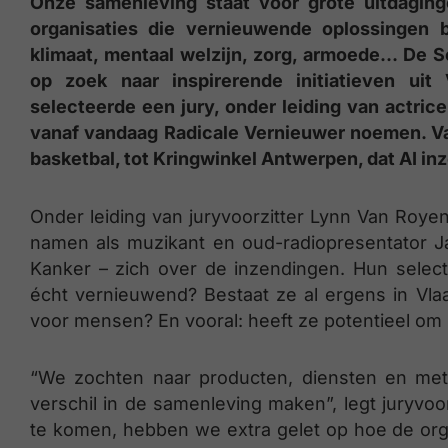
Onze samenleving staat voor grote uitdaging
organisaties die vernieuwende oplossingen 
klimaat, mentaal welzijn, zorg, armoede… De So
op zoek naar inspirerende initiatieven uit
selecteerde een jury, onder leiding van actrice
vanaf vandaag Radicale Vernieuwer noemen. V
basketbal, tot Kringwinkel Antwerpen, dat AI 
Onder leiding van juryvoorzitter Lynn Van Roye
namen als muzikant en oud-radiopresentator J
Kanker – zich over de inzendingen. Hun select
écht vernieuwend? Bestaat ze al ergens in Vla
voor mensen? En vooral: heeft ze potentieel o
“We zochten naar producten, diensten en meth
verschil in de samenleving maken”, legt juryvoor
te komen, hebben we extra gelet op hoe de or