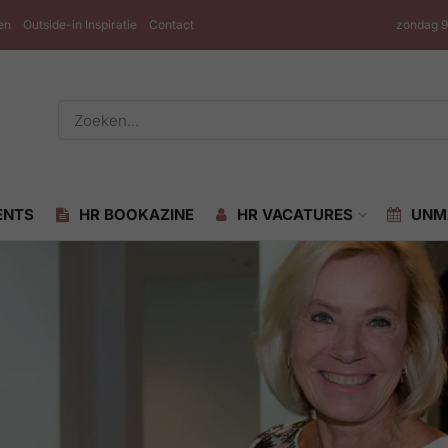
en
Outside-in Inspiratie
Contact
zondag 9
ENTS
HR BOOKAZINE
HR VACATURES
UNM