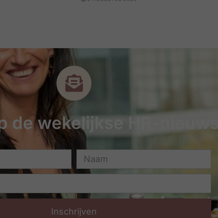
 op de wekelijkse HR-nieuws
Inschrijven