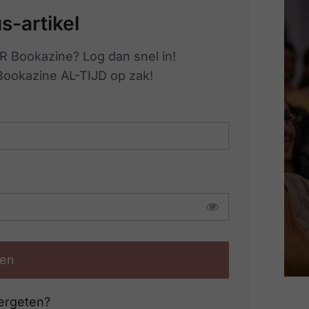
us-artikel
R Bookazine? Log dan snel in!
 Bookazine AL-TIJD op zak!
en
ergeten?