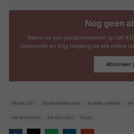
Nog geen a
Neem nu een jaarabonnement op het #Zi
community en krijg toegang tot alle online 
Abonneer 
HR SKILLSET
DIGITALISERING EN AI
FLEXIBEL WERKEN
HR
,
,
,
HR INTERVIEW
HR SKILLSET
PLUS