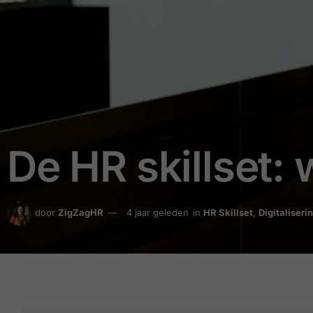
De HR skillset: 
door
ZigZagHR
4 jaar geleden
in
HR Skillset
,
Digitaliseri