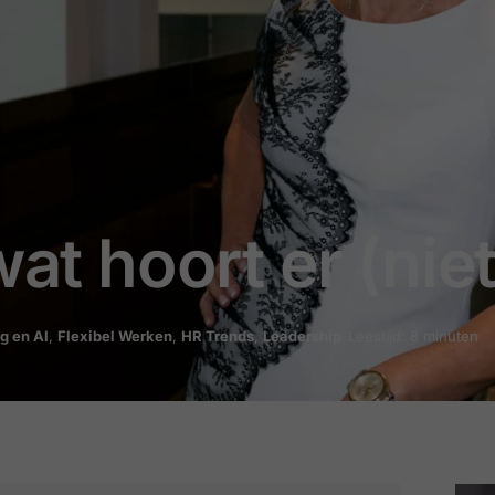
wat hoort er (nie
ng en AI
,
Flexibel Werken
,
HR Trends
,
Leadership
Leestijd: 8 minuten