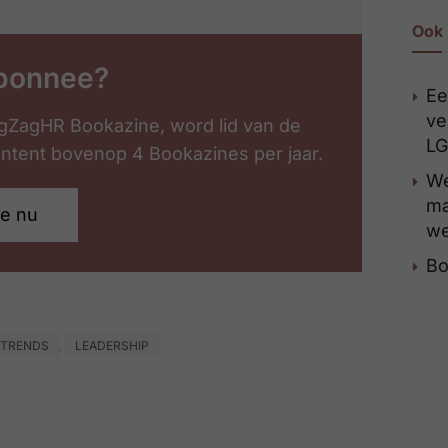
Ook 
bonnee?
Ee
ve
gZagHR Bookazine, word lid van de
LG
content bovenop 4 Bookazines per jaar.
We
ma
je nu
we
Bo
 TRENDS
LEADERSHIP
,