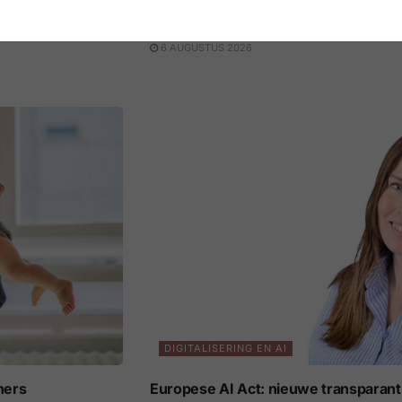
eil in vijf jaar
Afstudeerders zijn geen topprioritei
6 AUGUSTUS 2026
DIGITALISERING EN AI
ners
Europese AI Act: nieuwe transparant