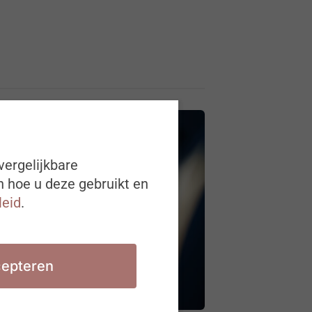
vergelijkbare
n hoe u deze gebruikt en
leid
.
epteren