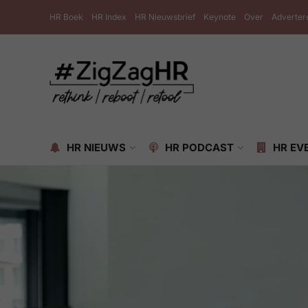
HR Boek
HR Index
HR Nieuwsbrief
Keynote
Over
Adverter
HR NIEUWS
HR PODCAST
HR EV