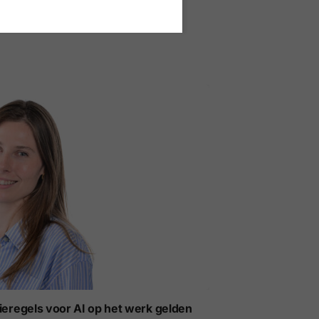
t voor werkgevers
ieregels voor AI op het werk gelden