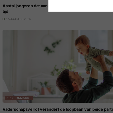
Aantal jongeren dat aan nieuwe vaste job begint op laagste p
tijd
7 AUGUSTUS 2026
ARBEIDSMARKT
Vaderschapsverlof verandert de loopbaan van beide part