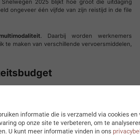
n Snelwegen 2025 blijkt hoe groot die uitdaging
d ongeveer één vijfde van zijn reistijd in de file
multimodaliteit
. Daarbij worden werknemers
k te maken van verschillende vervoersmiddelen,
teitsbudget
bedrijfswagen conform het bedrijfswagenbeleid
f een bedrijfswagen hebben gekozen), kunnen
oetreding tot het mobiliteitsbudget, krijgt de
ing gesteld dat overeenstemt met de jaarlijkse
ruiken informatie die is verzameld via cookies en 
ver, ook wel de “
Total Cost of Ownership
” (TCO)
aring op onze site te verbeteren, om te analysere
n. U kunt meer informatie vinden in ons
privacybe