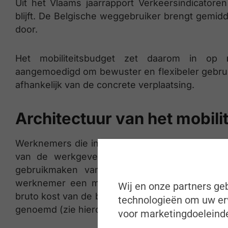
Uit het Vlaams jaarrapport Verkeersindicatore
blijft. De Belgische weggebruiker brengt gemiddel
door.
Het mobiliteitsbudget zet daarom in op
aangemoedigd om bewuster en flexibeler gebrui
afhankelijk van de concrete verplaatsing.
Architectuur van het mobili
Werknemers die in aanmerking komen voor een 
van de werkgever (ongeacht of zij effectie
gebruikmaken van het mobiliteitsbudget. Bij t
werknemer een mobiliteitsbudget ter beschikk
Wij en onze partners geb
bruto kost van de bedrijfswagen voor de werkge
technologieën om uw erv
genoemd (zie hieronder).
voor marketingdoeleinde