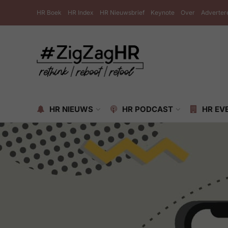
HR Boek
HR Index
HR Nieuwsbrief
Keynote
Over
Adverter
HR NIEUWS
HR PODCAST
HR EV