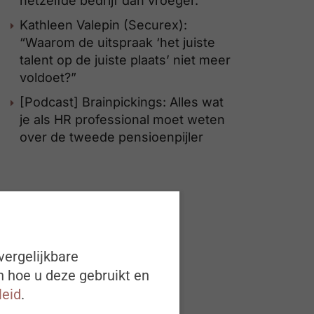
hetzelfde bedrijf dan vroeger.
Kathleen Valepin (Securex):
“Waarom de uitspraak ‘het juiste
talent op de juiste plaats’ niet meer
voldoet?”
[Podcast] Brainpickings: Alles wat
je als HR professional moet weten
over de tweede pensioenpijler
vergelijkbare
n hoe u deze gebruikt en
leid
.