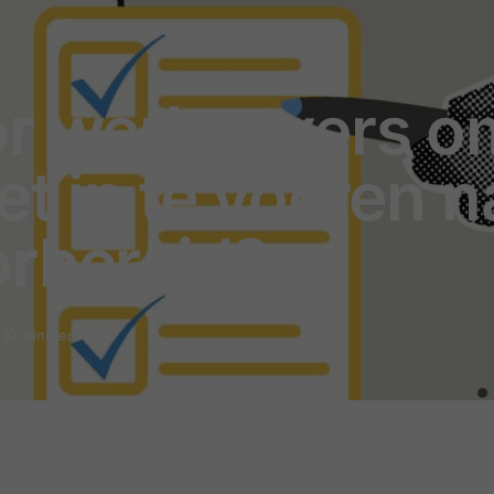
or werkgevers o
et in te voeren n
orbereid?
: 10 minuten