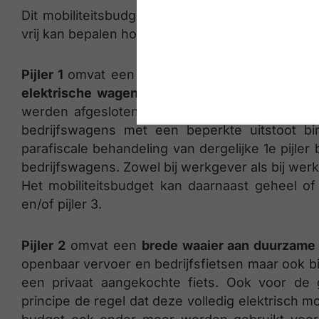
Dit mobiliteitsbudget kan besteed worden bin
vrij kan bepalen hoe het budget wordt besteed.
Pijler 1
omvat een
milieuvriendelijke bedrijfsw
elektrische wagens
worden toegestaan. Voor o
werden afgesloten vóór 1 januari 2026 is een (
bedrijfswagens met een beperkte uitstoot bi
parafiscale behandeling van dergelijke 1e pijler
bedrijfswagens. Zowel bij werkgever als bij wer
Het mobiliteitsbudget kan daarnaast geheel of
en/of pijler 3.
Pijler 2
omvat een
brede waaier aan duurzame
openbaar vervoer en bedrijfsfietsen maar ook bi
een privaat aangekochte fiets. Ook voor de g
principe de regel dat deze volledig elektrisch m