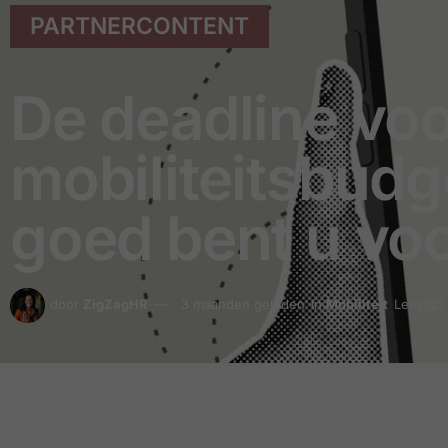
PARTNERCONTENT
De deadline vo
mobiliteitsbudg
goed bent u vo
door
ZigZagHR
3 maanden geleden
in
Mobiliteit
Leestijd