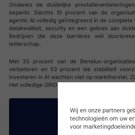
Ondanks de duidelijke prestatieverbeteringen
beperkt. Slechts 10 procent van de organisat
agentic AI volledig geïntegreerd in de complet
datakwaliteit, security en een gebrek aan duid
Bedrijven die deze barrières wél doorbrek
leiderschap.
Met 33 procent van de Benelux-organisatie
verbeteren en 53 procent die stabiliteit voorz
investeren in AI wachten niet op marktherstel. Zi
Het volledige GRID 2026 Industry Trends Report 
Wij en onze partners geb
technologieën om uw erv
voor marketingdoeleinde