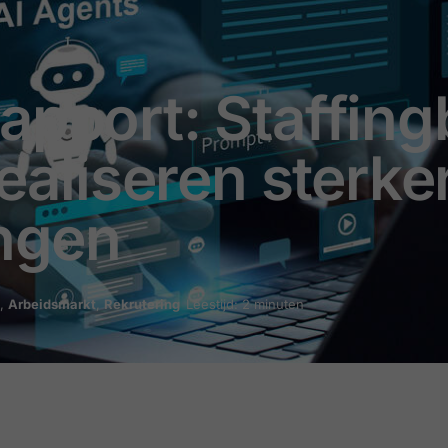
apport: Staffin
realiseren sterke
ingen
,
Arbeidsmarkt
,
Rekrutering
Leestijd: 2 minuten