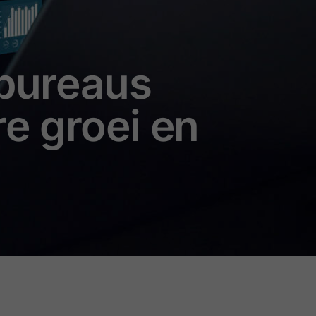
gbureaus
re groei en