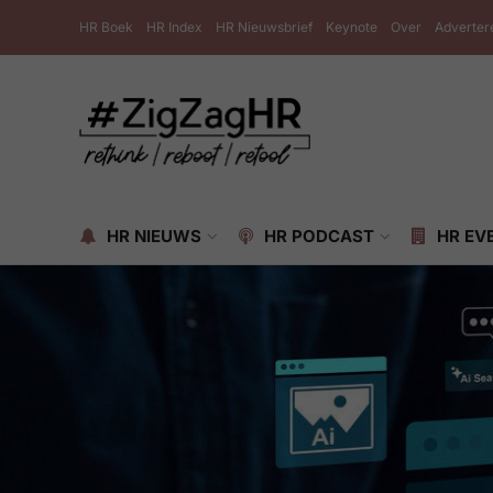
HR Boek
HR Index
HR Nieuwsbrief
Keynote
Over
Adverter
HR NIEUWS
HR PODCAST
HR EV