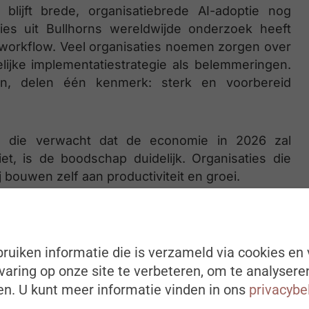
 blijft brede, organisatiebrede AI-adoptie nog
ies uit Bullhorns wereldwijde onderzoek heeft
e workflow. Veel organisaties noemen zorgen over
elijke implementatiestrategie als belemmeringen.
en, delen één kenmerk: sterk en voorbereid
s die verwacht dat de economie in 2026 zal
iet, is de boodschap duidelijk. Organisaties die
j bouwen zelf aan productiviteit en groei.
is hier te downloaden.
ruiken informatie die is verzameld via cookies en 
aring op onze site te verbeteren, om te analysere
n. U kunt meer informatie vinden in ons
privacybe