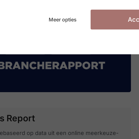
Acc
Meer opties
s Report
 gebaseerd op data uit een online meerkeuze-