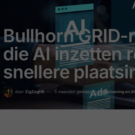
Bullhorn GRID-r
die AI inzetten 
snellere plaats
door
ZigZagHR
5 maanden geleden
in
Digitalisering en AI