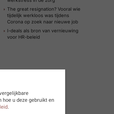
werkstress in de zorg
The great resignation? Vooral wie
tijdelijk werkloos was tijdens
Corona op zoek naar nieuwe job
I-deals als bron van vernieuwing
voor HR-beleid
vergelijkbare
n hoe u deze gebruikt en
leid
.