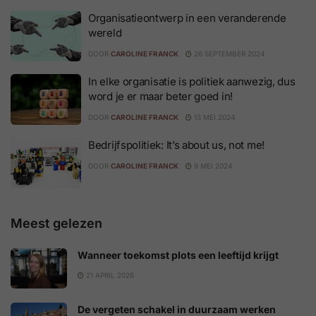
Organisatieontwerp in een veranderende
wereld
DOOR
CAROLINE FRANCK
26 SEPTEMBER 2024
In elke organisatie is politiek aanwezig, dus
word je er maar beter goed in!
DOOR
CAROLINE FRANCK
13 MEI 2024
Bedrijfspolitiek: It’s about us, not me!
DOOR
CAROLINE FRANCK
9 MEI 2024
Meest gelezen
Wanneer toekomst plots een leeftijd krijgt
21 APRIL 2026
De vergeten schakel in duurzaam werken