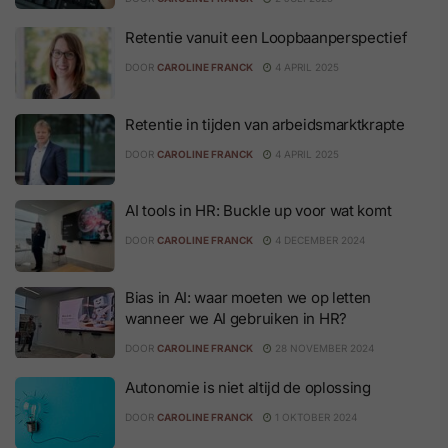
Retentie vanuit een Loopbaanperspectief
DOOR
CAROLINE FRANCK
4 APRIL 2025
Retentie in tijden van arbeidsmarktkrapte
DOOR
CAROLINE FRANCK
4 APRIL 2025
AI tools in HR: Buckle up voor wat komt
DOOR
CAROLINE FRANCK
4 DECEMBER 2024
Bias in AI: waar moeten we op letten
wanneer we AI gebruiken in HR?
DOOR
CAROLINE FRANCK
28 NOVEMBER 2024
Autonomie is niet altijd de oplossing
DOOR
CAROLINE FRANCK
1 OKTOBER 2024