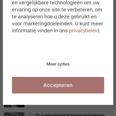
en vergelijkbare technologieën om uw
ervaring op onze site te verbeteren, om
te analyseren hoe u deze gebruikt en
voor marketingdoeleinden. U kunt meer
Langer werken begint met anders kijken
informatie vinden in ons
privacybeleid
.
3 AUGUSTUS 2026
Een diploma loont. Maar niet voor iedereen
evenveel
3 AUGUSTUS 2026
Meer opties
Na de vakantie wil iedereen zijn job
heruitvinden
Accepteren
3 AUGUSTUS 2026
De toekomstkoffer van Lisbeth Decneut
3 AUGUSTUS 2026
“Er is een mismatch tussen wat mensen