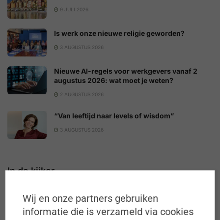
9 JULI 2026
Is werk onze nieuwe religie geworden?
3 AUGUSTUS 2026
Nieuwe AI-regels voor werkgevers vanaf 2
augustus 2026: wat moet je weten?
2 AUGUSTUS 2026
“Van leeftijd naar levels of wisdom”
3 AUGUSTUS 2026
In de kijker
Wij en onze partners gebruiken
informatie die is verzameld via cookies