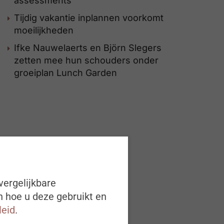
assessments
Tijdig vakantie inplannen voorkomt
moeilijkheden
Ifke Nauwelaerts en Björn Slegers
zetten mee hun schouders onder
groeiplan Lunch Garden
vergelijkbare
n hoe u deze gebruikt en
leid
.