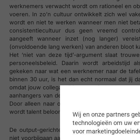
werknemers verwacht wordt om rationeel en obje
voeren. In zo’n cultuur ontwikkelt zich wel v
wordt en niet te werken wanneer men niet betaa
consistentiecultuur dus geen vreemd control
aangeeft wanneer inzet (nog langer) vereis
(onvoldoende lang werken) van anderen bloot k
Het ‘niet van deze tijd’-argument slaat trou
personeelsbeleid. Daarin wordt arbeidstijd 
gekeken naar wat een werknemer naar de tafel b
binnen 30 uur, is het dan echt normaal dat ji
omdat jouw collega’s 38 uur nodig hebben om d
aanhangers van de output-gerichte benadering is 
Door alleen naar output te kijken verdwijnt 
wordt talent beloond in de organisatie.
Wij en onze partners geb
technologieën om uw erv
De output-gerichte benadering van personeel
voor marketingdoeleinde
niet voorbijgaan aan de impliciete veronderstel