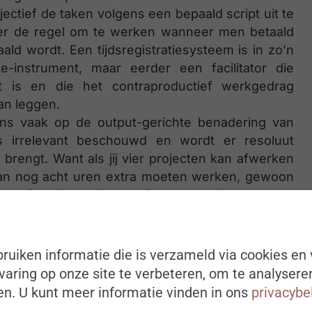
ctief de taken volgens een bepaald script uit te
aker de regel om te werken wanneer men betaald
ld wordt. Een tijdsregistratiesysteem is in zo’n
e-instrument, maar eerder een facilitator die
t is en die het contraproductief werkgedrag
an leggen.
wens vaak op de output-gerichte benadering van
als irrelevant beschouwd en wordt er resoluut
rengt. Want als jij vier projecten kan afwerken
j dan nog acht uren extra moeten werken, gewoon
ezelfde vier projecten af te werken? Volgens de
tijdsregistratie dan ook inefficiënt en oneerlijk.
volgens hen zowat 90% van de meetproblemen en
ruiken informatie die is verzameld via cookies en 
aring op onze site te verbeteren, om te analysere
sbeleid heeft zeker verdienste, maar we mogen
n. U kunt meer informatie vinden in ons
privacybe
ling die deze benadering maakt: dat de werkgever