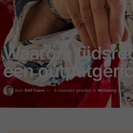
Waarom tijdsregi
een outputgeri
door
Ralf Caers
8 maanden geleden
in
Wellbeing
Leestijd