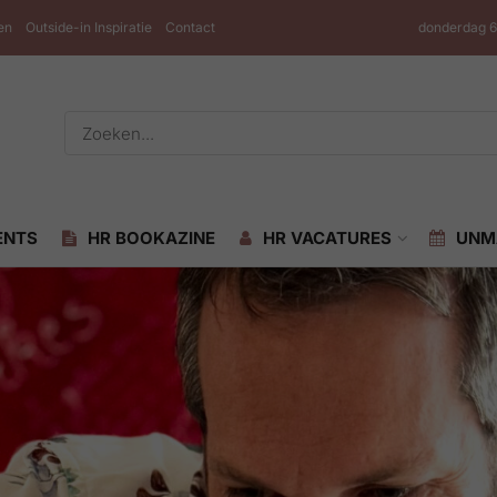
en
Outside-in Inspiratie
Contact
donderdag 6
ENTS
HR BOOKAZINE
HR VACATURES
UNM