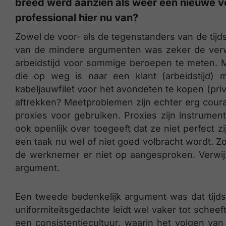
breed werd aanzien als weer een nieuwe vo
professional hier nu van?
Zowel de voor- als de tegenstanders van de tij
van de mindere argumenten was zeker de verwij
arbeidstijd voor sommige beroepen te meten. 
die op weg is naar een klant (arbeidstijd
kabeljauwfilet voor het avondeten te kopen (pri
aftrekken? Meetproblemen zijn echter erg coura
proxies voor gebruiken. Proxies zijn instrume
ook openlijk over toegeeft dat ze niet perfect z
een taak nu wel of niet goed volbracht wordt. Z
de werknemer er niet op aangesproken. Verwi
argument.
Een tweede bedenkelijk argument was dat tijdsre
uniformiteitsgedachte leidt wel vaker tot schee
een consistentiecultuur, waarin het volgen van