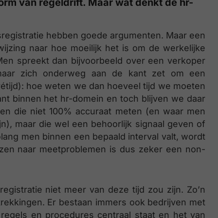
rm van regeldrift. Maar wat denkt de hr-
dsregistratie hebben goede argumenten. Maar een
zing naar hoe moeilijk het is om de werkelijke
Men spreekt dan bijvoorbeeld over een verkoper
) maar zich onderweg aan de kant zet om een
vétijd): hoe weten we dan hoeveel tijd we moeten
nt binnen het hr-domein en toch blijven we daar
nten die niet 100% accuraat meten (en waar men
ijn), maar die wel een behoorlijk signaal geven of
olang men binnen een bepaald interval valt, wordt
jzen naar meetproblemen is dus zeker een non-
gistratie niet meer van deze tijd zou zijn. Zo’n
ftrekkingen. Er bestaan immers ook bedrijven met
 regels en procedures centraal staat en het van