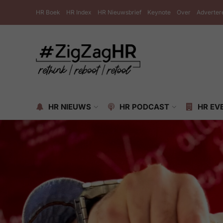
HR Boek
HR Index
HR Nieuwsbrief
Keynote
Over
Adverter
HR NIEUWS
HR PODCAST
HR EV