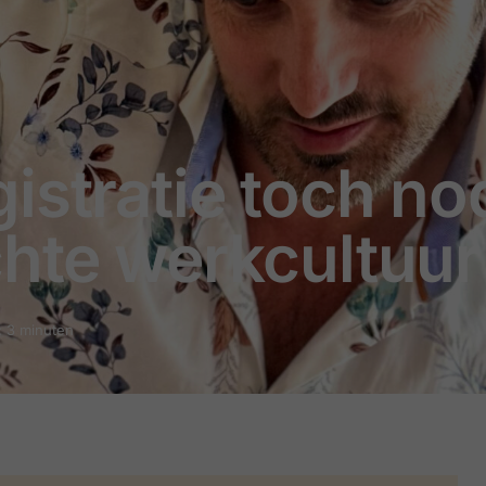
stratie toch nodi
chte werkcultuur
: 3 minuten