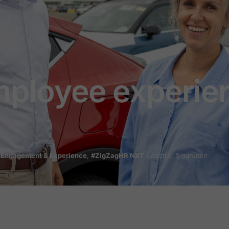
mployee experie
 Engagement & Experience
,
#ZigZagHR NXT
Leestijd: 5 minuten