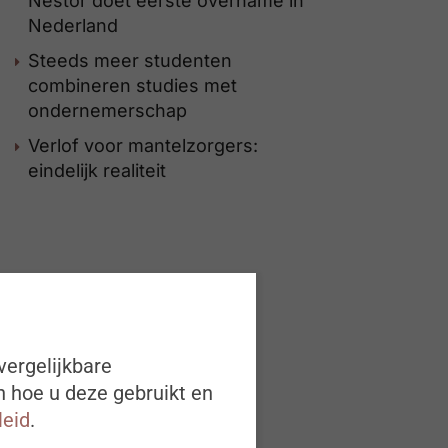
Nestor doet eerste overname in
Nederland
Steeds meer studenten
combineren studies met
ondernemerschap
Verlof voor mantelzorgers:
eindelijk realiteit
vergelijkbare
n hoe u deze gebruikt en
leid
.