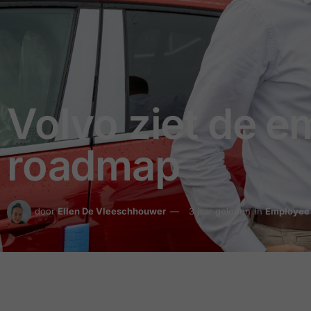
Volvo ziet de e
roadmap
door
Ellen De Vleeschhouwer
3 jaar geleden
in
Employee