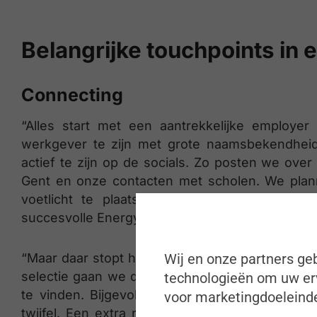
Belangrijke touchpoints in 
Connecting
“Alles start met een aantrekkelijke employe
werkgever te zijn met grote naamsbekendheid.
actief te zijn op de socials. Zo posten we o
Gent en onze contacten met scholen. We pla
voetlicht te plaatsen en frequenter te delen
succesvolle Energy@Volvo, een programma voor
Wij en onze partners geb
“Maar daar stopt het niet voor mijn team”, vert
selectie gaan we de extra mile voor kandidaten. 
technologieën om uw erv
te vinden. Bijgevolg is niets ons te veel. We
voor marketingdoeleinde
twijfel. Een extra rondleiding? Een bijkomend g