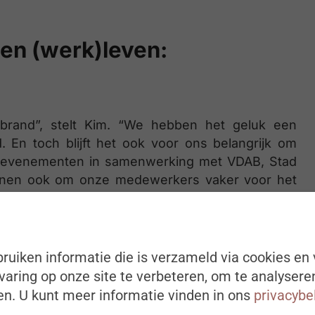
een (werk)leven:
r brand”, stelt Kim. “We hebben het geluk een
 En toch blijft het ook voor ons belangrijk om
ver evenementen in samenwerking met VDAB, Stad
nnen ook om onze medewerkers vaker voor het
 over onze talrijke interne events, zoals het
 medewerkers rond voeding, sport,…”
ruiken informatie die is verzameld via cookies en 
elt Kim. “Want ook tijdens de fase van werving en
Storingstechniekers zijn qua profiel erg moeilijk
aring op onze site te verbeteren, om te analysere
 bevragen actief wat iemand nog nodig heeft bij
n. U kunt meer informatie vinden in ons
privacybe
esprek? Check! Stel dat iemand uiteindelijk niet