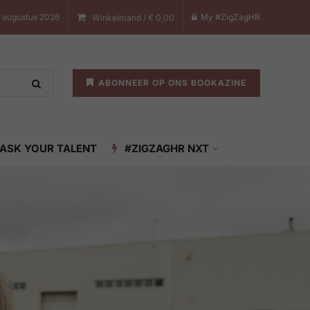
 augustus 2026
My #ZigZagHR
Winkelmand /
€
0,00
ABONNEER OP ONS BOOKAZINE
ASK YOUR TALENT
#ZIGZAGHR NXT