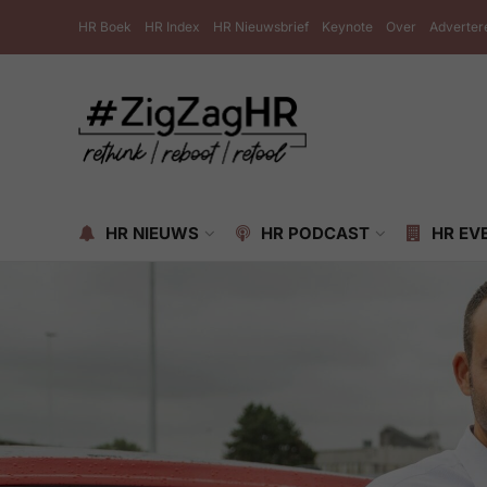
HR Boek
HR Index
HR Nieuwsbrief
Keynote
Over
Adverter
HR NIEUWS
HR PODCAST
HR EV