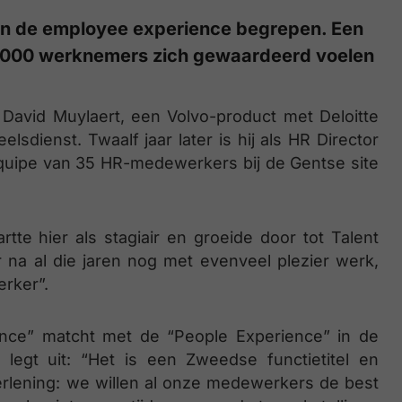
van de employee experience begrepen. Een
 7000 werknemers zich gewaardeerd voelen
 David Muylaert, een Volvo-product met Deloitte
lsdienst. Twaalf jaar later is hij als HR Director
quipe van 35 HR-medewerkers bij de Gentse site
tte hier als stagiair en groeide door tot Talent
 na al die jaren nog met evenveel plezier werk,
rker”.
nce” matcht met de “People Experience” in de
d legt uit: “Het is een Zweedse functietitel en
verlening: we willen al onze medewerkers de best