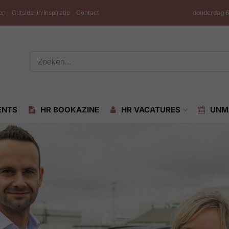
en
Outside-in Inspiratie
Contact
donderdag 6
ENTS
HR BOOKAZINE
HR VACATURES
UNM