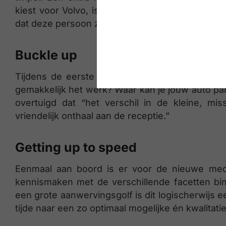
kiest voor Volvo, is het mogelijks toch een a
dat deze persoon zegt: amai, bij Volvo doen ze é
Buckle up
Tijdens de eerste werkdag zorgen ze bij Volv
gemakkelijk het werk? Waar kan je jouw auto pa
overtuigd dat “het verschil in de kleine, mi
vriendelijk onthaal aan de receptie.”
Getting up to speed
Eenmaal aan boord is er voor de nieuwe med
kennismaken met de verschillende facetten binne
een grote aanwervingsgolf is dit logischerwijs e
tijde naar een zo optimaal mogelijke én kwalita