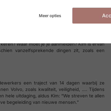
mbassadeur met een positieve beleving. We hopen
cht een extra inspanning.”
Acc
Meer opties
o voor een heldere communicatie: hoe bereik je
rkeren? Waar moet je je aanmelden? Kim is ervan
sschien vanzelfsprekende dingen zit, zoals een
ewerkers een traject van 14 dagen waarbij ze
n Volvo, zoals kwaliteit, veiligheid, …. Tijdens
en hele uitdaging, aldus Kim: “We streven te allen
tieve begeleiding van nieuwe mensen.”